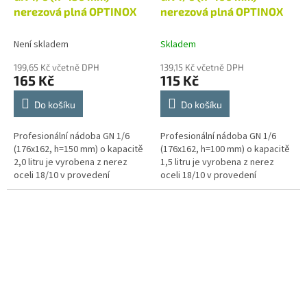
nerezová plná OPTINOX
nerezová plná OPTINOX
Není skladem
Skladem
199,65 Kč včetně DPH
139,15 Kč včetně DPH
165 Kč
115 Kč
Do košíku
Do košíku
Profesionální nádoba GN 1/6
Profesionální nádoba GN 1/6
(176x162, h=150 mm) o kapacitě
(176x162, h=100 mm) o kapacitě
2,0 litru je vyrobena z nerez
1,5 litru je vyrobena z nerez
oceli 18/10 v provedení
oceli 18/10 v provedení
economic. Gastronádoba je
economic. Gastronádoba je
svým charakterem určená pro
svým charakterem určená pro
přípravu,...
přípravu,...