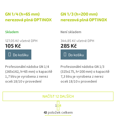
GN 1/4 (h=65 mm)
GN 1/3 (h=200 mm)
nerezová plná OPTINOX
nerezová plná OPTINOX
Skladem
Není skladem
127,05 Kč včetně DPH
344,85 Kč včetně DPH
105 Kč
285 Kč
Do košíku
Do košíku
Profesionální nádoba GN 1/4
Profesionální nádoba GN 1/3
(265x162, h=65 mm) o kapacitě
(325x175, h=200 mm) o kapacitě
1,7 litru je vyrobena z nerez
7,3 litru je vyrobena z nerez
oceli 18/10 v provedení
oceli 18/10 v provedení
economic. Gastronádoba je
economic. Gastronádoba je
svým charakterem určená pro
svým charakterem určená pro
přípravu,...
přípravu,...
NAČÍST 12 DALŠÍCH
S
1
4
t
O
r
43
položek celkem
v