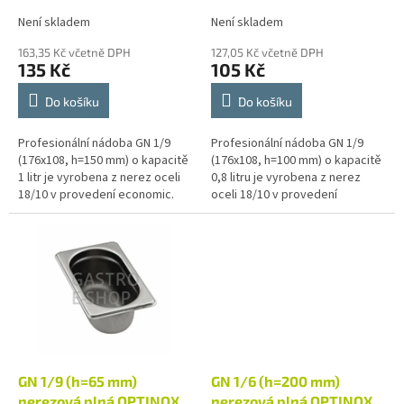
t
Není skladem
Není skladem
ů
163,35 Kč včetně DPH
127,05 Kč včetně DPH
135 Kč
105 Kč
Do košíku
Do košíku
Profesionální nádoba GN 1/9
Profesionální nádoba GN 1/9
(176x108, h=150 mm) o kapacitě
(176x108, h=100 mm) o kapacitě
1 litr je vyrobena z nerez oceli
0,8 litru je vyrobena z nerez
18/10 v provedení economic.
oceli 18/10 v provedení
Gastronádoba je svým
economic. Gastronádoba je
charakterem určená pro
svým charakterem určená pro
přípravu,...
přípravu,...
GN 1/9 (h=65 mm)
GN 1/6 (h=200 mm)
nerezová plná OPTINOX
nerezová plná OPTINOX