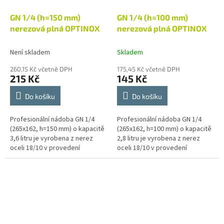
GN 1/4 (h=150 mm)
GN 1/4 (h=100 mm)
nerezová plná OPTINOX
nerezová plná OPTINOX
Není skladem
Skladem
260,15 Kč včetně DPH
175,45 Kč včetně DPH
215 Kč
145 Kč
Do košíku
Do košíku
Profesionální nádoba GN 1/4
Profesionální nádoba GN 1/4
(265x162, h=150 mm) o kapacitě
(265x162, h=100 mm) o kapacitě
3,6 litru je vyrobena z nerez
2,8 litru je vyrobena z nerez
oceli 18/10 v provedení
oceli 18/10 v provedení
economic. Gastronádoba je
economic. Gastronádoba je
svým charakterem určená pro
svým charakterem určená pro
přípravu,...
přípravu,...