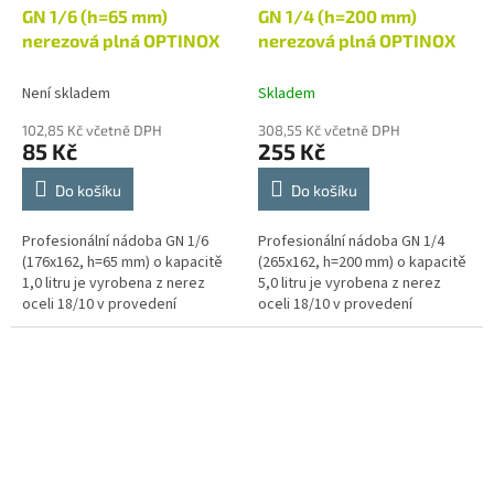
GN 1/6 (h=65 mm)
GN 1/4 (h=200 mm)
nerezová plná OPTINOX
nerezová plná OPTINOX
Není skladem
Skladem
102,85 Kč včetně DPH
308,55 Kč včetně DPH
85 Kč
255 Kč
Do košíku
Do košíku
Profesionální nádoba GN 1/6
Profesionální nádoba GN 1/4
(176x162, h=65 mm) o kapacitě
(265x162, h=200 mm) o kapacitě
1,0 litru je vyrobena z nerez
5,0 litru je vyrobena z nerez
oceli 18/10 v provedení
oceli 18/10 v provedení
economic. Gastronádoba je
economic. Gastronádoba je
svým charakterem určená pro
svým charakterem určená pro
přípravu,...
přípravu,...