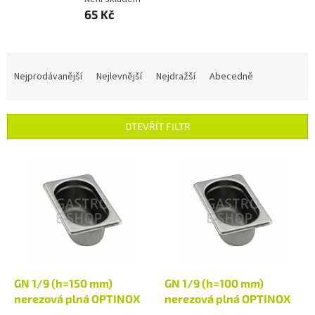
65 Kč
Ř
a
Nejprodávanější
Nejlevnější
Nejdražší
Abecedně
z
e
n
OTEVŘÍT FILTR
í
p
V
r
ý
o
p
d
i
u
s
k
p
t
r
ů
o
d
GN 1/9 (h=150 mm)
GN 1/9 (h=100 mm)
u
nerezová plná OPTINOX
nerezová plná OPTINOX
k