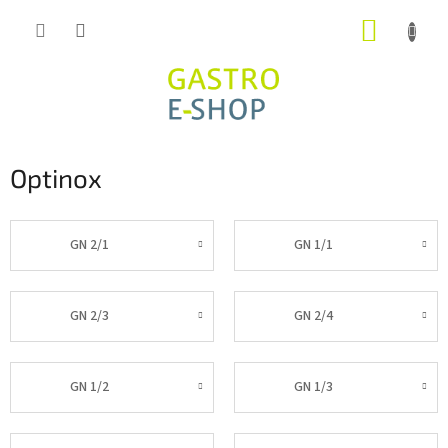
Přejít
NÁKUP
na
obsah
KOŠÍK
Optinox
GN 2/1
GN 1/1
GN 2/3
GN 2/4
GN 1/2
GN 1/3