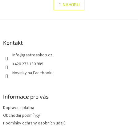
á
l
NAHORU
n
á
k
d
o
v
Z
a
á
c
á
n
í
p
í
p
a
Kontakt
r
t
v
info
@
gastroeshop.cz
í
k
y
+420 273 130 989
v
Novinky na Facebooku!
ý
p
i
s
Informace pro vás
u
Doprava a platba
Obchodní podmínky
Podmínky ochrany osobních údajů