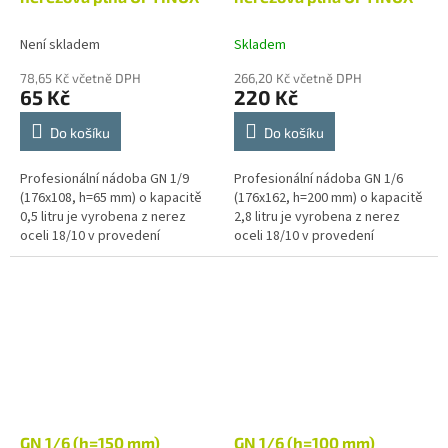
Není skladem
Skladem
78,65 Kč včetně DPH
266,20 Kč včetně DPH
65 Kč
220 Kč
Do košíku
Do košíku
Profesionální nádoba GN 1/9
Profesionální nádoba GN 1/6
(176x108, h=65 mm) o kapacitě
(176x162, h=200 mm) o kapacitě
0,5 litru je vyrobena z nerez
2,8 litru je vyrobena z nerez
oceli 18/10 v provedení
oceli 18/10 v provedení
economic. Gastronádoba je
economic. Gastronádoba je
svým charakterem určená pro
svým charakterem určená pro
přípravu,...
přípravu,...
GN 1/6 (h=150 mm)
GN 1/6 (h=100 mm)