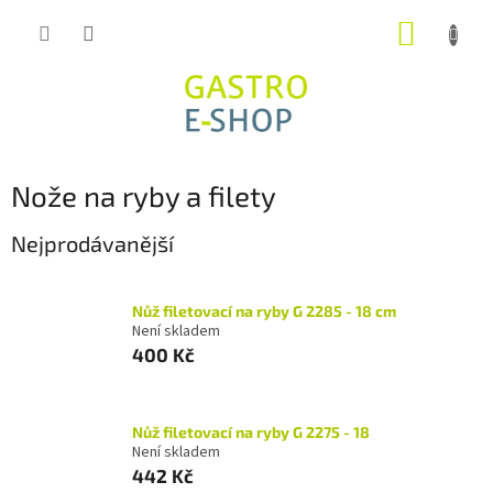
Přejít
NÁKUP
na
obsah
KOŠÍK
Nože na ryby a filety
Nejprodávanější
Nůž filetovací na ryby G 2285 - 18 cm
Není skladem
400 Kč
Nůž filetovací na ryby G 2275 - 18
Není skladem
442 Kč