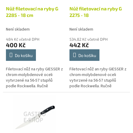
o
d
Nůž filetovací na ryby G
Nůž filetovací na ryby G
u
2285 - 18 cm
2275 - 18
k
t
Není skladem
Není skladem
ů
484 Kč včetně DPH
534,82 Kč včetně DPH
400 Kč
442 Kč
Do košíku
Do košíku
Filetovací nůž na ryby GIESSER z
Filetovací nůž an ryby GIESSER z
chrom-molybdenové oceli
chrom-molybdenové oceli
vytvrzené na 56-57 stupňů
vytvrzené na 56-57 stupňů
podle Rockwella. Ručně
podle Rockwella. Ručně
broušená čepel díky zaleštění
broušená čepel díky zaleštění
dobře odolává rzi. Ergonomický
dobře odolává rzi. Ergonomický
tvar...
tvar...