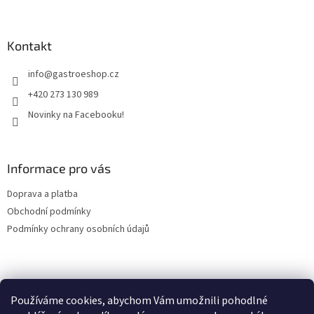
á
á
d
p
a
a
Kontakt
c
t
í
info
@
gastroeshop.cz
í
p
r
+420 273 130 989
v
Novinky na Facebooku!
k
y
v
ý
Informace pro vás
p
i
Doprava a platba
s
u
Obchodní podmínky
Podmínky ochrany osobních údajů
Facebook
Používáme cookies, abychom Vám umožnili pohodlné