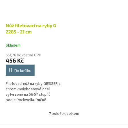
Nůž filetovací na ryby G
2285 - 21 cm
Skladem
551,76 Kč včetně DPH
456 Kč
Do košíku
Filetovací nůž na ryby GIESSER z
chrom-molybdenové oceli
vytvrzené na 56-57 stupňů
podle Rockwella. Ručně
broušená čepel díky zaleštění
dobře odolává rzi. Ergonomický
7
položek celkem
O
tvar...
v
l
Z