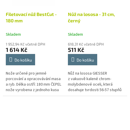
Filetovací nůž BestCut -
Nůž na lososa - 31 cm,
180 mm
černý
Skladem
Skladem
1 952,94 Kč včetně DPH
618,31 Kč včetně DPH
1 614 Kč
511 Kč
Do košíku
Do košíku
Nože určené pro jemné
Nůž na lososa GIESSER
porcování a opracovávání masa
z vakuově kalené chrom-
a ryb. Délka ostří: 180 mm ČEPEL
molybdenové oceli, která
nože vyrobena z jednoho kusu
dosahuje tvrdosti 56-57 stupňů
kované oceli. Obzvláště vysoký
podle Rockwella. Ručně
obsah uhlíku 0,55-0,59 % pro...
broušená čepel díky zaleštění
dobře odolává rzi....