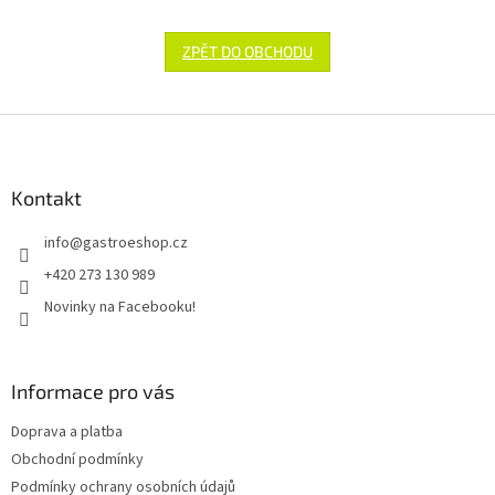
ZPĚT DO OBCHODU
Z
á
p
a
Kontakt
t
info
@
gastroeshop.cz
í
+420 273 130 989
Novinky na Facebooku!
Informace pro vás
Doprava a platba
Obchodní podmínky
Podmínky ochrany osobních údajů