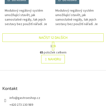
Modulový regálový systém
Modulový regálový systém
umožňující stavět, jak
umožňující stavět, jak
samostatné regály, tak jejich
samostatné regály, tak jejich
sestavy bez použití nářadí. Je
sestavy bez použití nářadí. Je
vhodný pro skladové zázemí
vhodný pro skladové zázemí
prodejen, chladíren, restaurací
prodejen, chladíren, restaurací
a dalších...
a dalších...
NAČÍST 12 DALŠÍCH
S
1
6
t
O
r
65
položek celkem
v
á
l
NAHORU
n
á
k
d
o
v
Z
a
á
c
á
n
í
p
í
p
a
Kontakt
r
t
v
info
@
gastroeshop.cz
í
k
y
+420 273 130 989