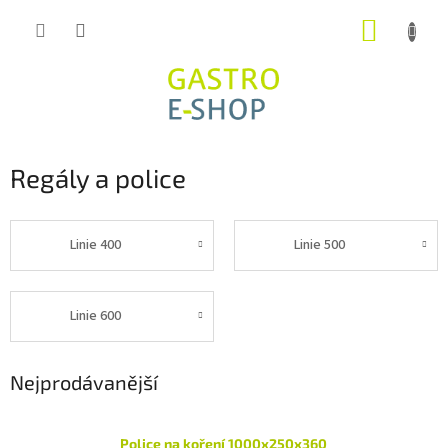
Přejít
NÁKUP
na
obsah
KOŠÍK
Regály a police
Linie 400
Linie 500
Linie 600
Nejprodávanější
Police na koření 1000x250x360