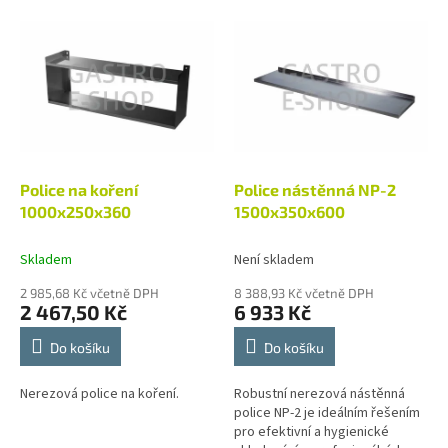
p
V
r
ý
o
p
d
i
u
s
k
p
t
r
ů
o
d
Police na koření
Police nástěnná NP-2
u
1000x250x360
1500x350x600
k
t
Skladem
Není skladem
ů
2 985,68 Kč včetně DPH
8 388,93 Kč včetně DPH
2 467,50 Kč
6 933 Kč
Do košíku
Do košíku
Nerezová police na koření.
Robustní nerezová nástěnná
police NP-2 je ideálním řešením
pro efektivní a hygienické