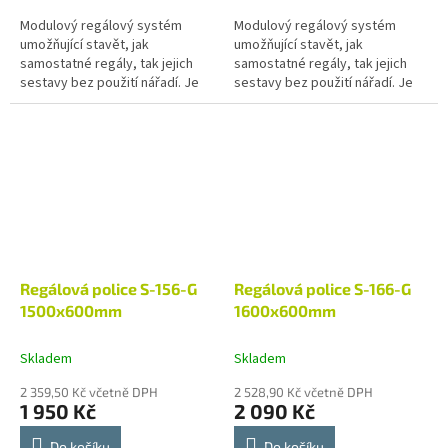
Modulový regálový systém
Modulový regálový systém
umožňující stavět, jak
umožňující stavět, jak
samostatné regály, tak jejich
samostatné regály, tak jejich
sestavy bez použití nářadí. Je
sestavy bez použití nářadí. Je
vhodný pro skladové zázemí
vhodný pro skladové zázemí
prodejen, chladíren, restaurací
prodejen, chladíren, restaurací
a dalších...
a dalších...
Regálová police S-156-G
Regálová police S-166-G
1500x600mm
1600x600mm
Skladem
Skladem
2 359,50 Kč včetně DPH
2 528,90 Kč včetně DPH
1 950 Kč
2 090 Kč
Do košíku
Do košíku