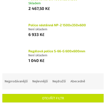
Skladem
2 467,50 Kč
Police nástěnná NP-2 1500x350x600
Není skladem
6 933 Kč
Regálová police S-66-G 600x600mm
Není skladem
1 040 Kč
Ř
a
Nejprodávanější
Nejlevnější
Nejdražší
Abecedně
z
e
n
OTEVŘÍT FILTR
í