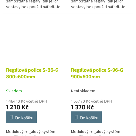
samostatné regály, tak jejich
samostatné regály, tak jejich
sestavy bez použití nářadí. Je
sestavy bez použití nářadí. Je
vhodný pro skladové zázemí
vhodný pro skladové zázemí
prodejen, chladíren, restaurací
prodejen, chladíren, restaurací
a dalších...
a dalších...
Regálová police S-86-G
Regálová police S-96-G
800x600mm
900x600mm
Skladem
Není skladem
1 464,10 Kč včetně DPH
1 657,70 Kč včetně DPH
1 210 Kč
1 370 Kč
Do košíku
Do košíku
Modulový regálový systém
Modulový regálový systém