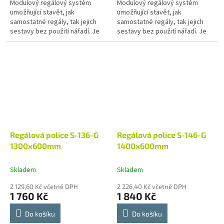
Modulový regálový systém
Modulový regálový systém
umožňující stavět, jak
umožňující stavět, jak
samostatné regály, tak jejich
samostatné regály, tak jejich
sestavy bez použití nářadí. Je
sestavy bez použití nářadí. Je
vhodný pro skladové zázemí
vhodný pro skladové zázemí
prodejen, chladíren, restaurací
prodejen, chladíren, restaurací
a dalších...
a dalších...
Regálová police S-136-G
Regálová police S-146-G
1300x600mm
1400x600mm
Skladem
Skladem
2 129,60 Kč včetně DPH
2 226,40 Kč včetně DPH
1 760 Kč
1 840 Kč
Do košíku
Do košíku