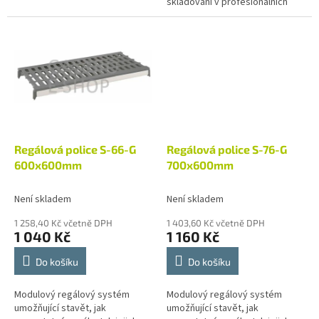
skladování v profesionálních
gastro provozech,
potravinářských výrobách či
zázemí obchodů....
Regálová police S-66-G
Regálová police S-76-G
600x600mm
700x600mm
Není skladem
Není skladem
1 258,40 Kč včetně DPH
1 403,60 Kč včetně DPH
1 040 Kč
1 160 Kč
Do košíku
Do košíku
Modulový regálový systém
Modulový regálový systém
umožňující stavět, jak
umožňující stavět, jak