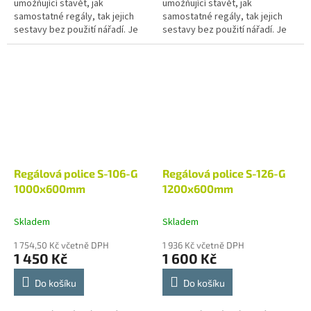
umožňující stavět, jak
umožňující stavět, jak
samostatné regály, tak jejich
samostatné regály, tak jejich
sestavy bez použití nářadí. Je
sestavy bez použití nářadí. Je
vhodný pro skladové zázemí
vhodný pro skladové zázemí
prodejen, chladíren, restaurací
prodejen, chladíren, restaurací
a dalších...
a dalších...
Regálová police S-106-G
Regálová police S-126-G
1000x600mm
1200x600mm
Skladem
Skladem
1 754,50 Kč včetně DPH
1 936 Kč včetně DPH
1 450 Kč
1 600 Kč
Do košíku
Do košíku