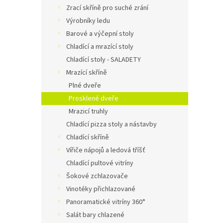
n
Zrací skříně pro suché zrání
e
Výrobníky ledu
l
Barové a výčepní stoly
Chladící a mrazící stoly
Chladící stoly - SALADETY
Mrazící skříně
Plné dveře
Prosklené dveře
Mrazicí truhly
Chladící pizza stoly a nástavby
Chladící skříně
Vířiče nápojů a ledová tříšť
Chladící pultové vitríny
Šokové zchlazovače
Vinotéky přichlazované
Panoramatické vitríny 360°
Salát bary chlazené