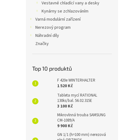
Vestavné chladící vany a desky
Kynárny se zchlazováním
Varná modulární zařízení
Nerezový program
Náhradní díly
Značky
Top 10 produktů
F 420e WINTERHALTER
1 520 Kč
Tableta mycí RATIONAL
130ks/bal. 56.02.315E
3 100 Kč
Mikrovlnná trouba SAMSUNG
CM-1089/A
9 900 Kč
GN 1/1 (h=100 mm) nerezová