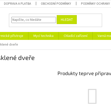
DOPRAVA A PLATBA
OBCHODNÍ PODMÍNKY
PODMÍNKY OCHRANY 
HLEDAT
rmické přístroje
Mycí technika
Chladící zařízení
Varná mo
klené dveře
sklené dveře
Produkty teprve připra