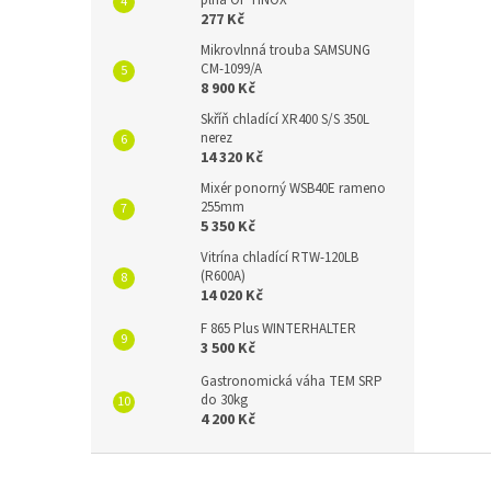
plná OPTINOX
277 Kč
Mikrovlnná trouba SAMSUNG
CM-1099/A
8 900 Kč
Skříň chladící XR400 S/S 350L
nerez
14 320 Kč
Mixér ponorný WSB40E rameno
255mm
5 350 Kč
Vitrína chladící RTW-120LB
(R600A)
14 020 Kč
F 865 Plus WINTERHALTER
3 500 Kč
Gastronomická váha TEM SRP
do 30kg
4 200 Kč
Z
á