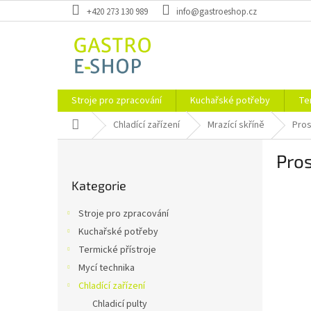
Přejít
+420 273 130 989
info@gastroeshop.cz
na
obsah
Stroje pro zpracování
Kuchařské potřeby
Te
Domů
Chladící zařízení
Mrazící skříně
Pros
P
Pro
o
Přeskočit
s
Kategorie
kategorie
t
r
Stroje pro zpracování
a
Kuchařské potřeby
n
Termické přístroje
n
í
Mycí technika
p
Chladící zařízení
a
Chladicí pulty