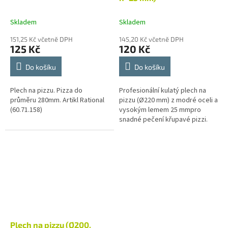
Skladem
Skladem
151,25 Kč včetně DPH
145,20 Kč včetně DPH
125 Kč
120 Kč
Do košíku
Do košíku
Plech na pizzu. Pizza do
Profesionální kulatý plech na
průměru 280mm. Artikl Rational
pizzu (Ø220 mm) z modré oceli a
(60.71.158)
vysokým lemem 25 mmpro
snadné pečení křupavé pizzi.
NEMÝT V MYČCE! Plech po
použití umyjte a nakonzervujte...
Plech na pizzu (Ø200,