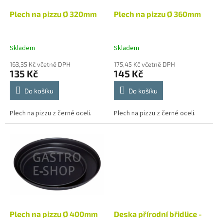
o
d
Plech na pizzu Ø 320mm
Plech na pizzu Ø 360mm
u
k
t
Skladem
Skladem
ů
163,35 Kč včetně DPH
175,45 Kč včetně DPH
135 Kč
145 Kč
Do košíku
Do košíku
Plech na pizzu z černé oceli.
Plech na pizzu z černé oceli.
Plech na pizzu Ø 400mm
Deska přírodní břidlice -