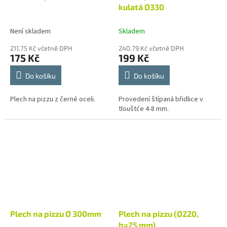
kulatá Ø330
Není skladem
Skladem
211,75 Kč včetně DPH
240,79 Kč včetně DPH
175 Kč
199 Kč
Do košíku
Do košíku
Plech na pizzu z černé oceli.
Provedení štípaná břidlice v
tlouštće 4-8 mm.
Plech na pizzu Ø 300mm
Plech na pizzu (Ø220,
h=25 mm)