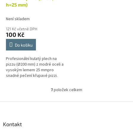
h=25 mm)
Není skladem
121 Kč včetně DPH
100 Kč
Do košíku
Profesionální kulatý plech na
pizzu (Ø200 mm) z modré oceli a
vysokým lemem 25 mmpro
snadné pečení křupavé pizzi.
NEMÝT V MYČCE! Plech po
použití umyjte a nakonzervujte...
7
položek celkem
O
v
l
Z
á
á
d
p
a
a
Kontakt
c
t
í