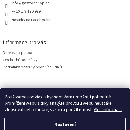
info
@
gastroeshop.cz
í
p
r
+420 273 130 989
v
Novinky na Facebooku!
k
y
v
ý
Informace pro vás
p
i
Doprava a platba
s
u
Obchodní podmínky
Podmínky ochrany osobních údajů
Facebook
Používáme cookies, abychom Vám umožnili pohodlné
prohlížení webu a díky analýze provozu webu neustále
zlepšovali jeho funkce, výkon a použitelnost.
Více informací
Vytvořil Shoptet
Nastavení