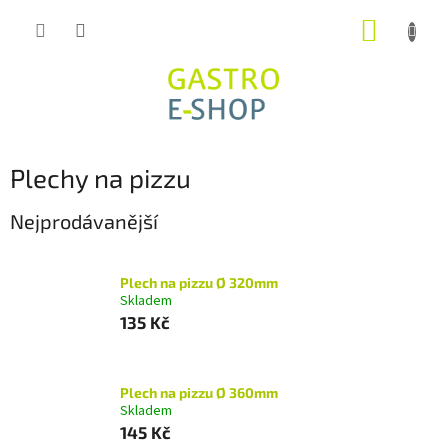
Přejít
NÁKUP
na
obsah
KOŠÍK
Plechy na pizzu
Nejprodávanější
Plech na pizzu Ø 320mm
Skladem
135 Kč
Plech na pizzu Ø 360mm
Skladem
145 Kč