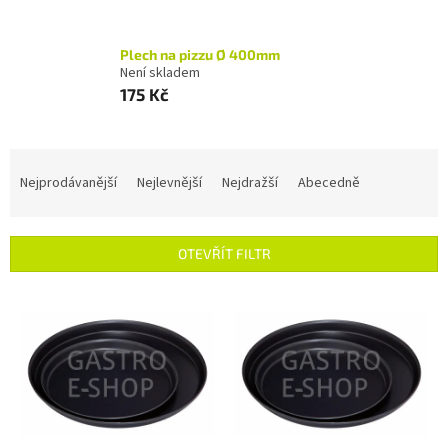
Plech na pizzu Ø 400mm
Není skladem
175 Kč
Ř
a
Nejprodávanější
Nejlevnější
Nejdražší
Abecedně
z
e
n
OTEVŘÍT FILTR
í
p
V
r
ý
o
p
d
i
u
s
k
p
t
r
ů