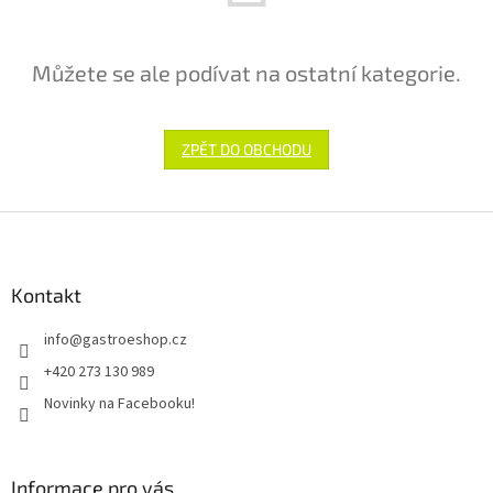
Můžete se ale podívat na ostatní kategorie.
ZPĚT DO OBCHODU
Z
á
p
a
Kontakt
t
info
@
gastroeshop.cz
í
+420 273 130 989
Novinky na Facebooku!
Informace pro vás