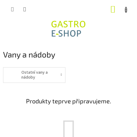
Přejít
NÁKUP
na
obsah
KOŠÍK
Vany a nádoby
Ostatní vany a
nádoby
Produkty teprve připravujeme.