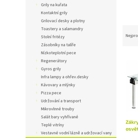
n
Grily na kuřata
e
Kontaktní grily
l
Grilovací desky a plotny
Ř
Toastery a salamandry
a
Nejpro
Stolní fritézy
z
Zásobníky na talíře
e
Nízkoteplotní pece
V
n
Regenerátory
ý
í
p
p
Gyros grily
i
r
Infra lampy a ohřev.desky
s
o
Kávovary a mlýnky
p
d
Pizza pece
r
u
Udržování a transport
o
k
d
Mikrovlnné trouby
t
u
ů
Salát bary vyhřívané
Zákry
k
Teplé vitríny
osvě
t
Vestavné vodní lázně a udržovací vany
ů