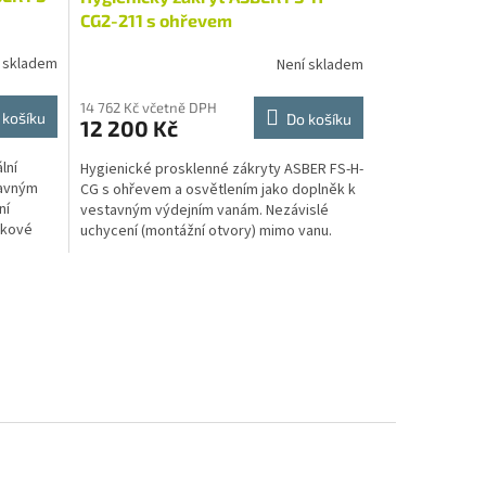
CG2-211 s ohřevem
 skladem
Není skladem
14 762 Kč včetně DPH
 košíku
Do košíku
12 200 Kč
lní
Hygienické prosklenné zákryty ASBER FS-H-
tavným
CG s ohřevem a osvětlením jako doplněk k
ní
vestavným výdejním vanám. Nezávislé
bkové
uchycení (montážní otvory) mimo vanu.
Trubkové stojny a...