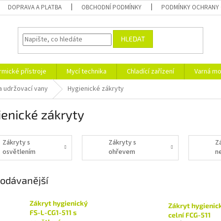
DOPRAVA A PLATBA
OBCHODNÍ PODMÍNKY
PODMÍNKY OCHRANY 
HLEDAT
rmické přístroje
Mycí technika
Chladící zařízení
Varná mo
a udržovací vany
Hygienické zákryty
enické zákryty
Zákryty s
Zákryty s
Z
osvětlením
ohřevem
ne
odávanější
Zákryt hygienický
Zákryt hygienic
FS-L-CG1-511 s
celní FCG-511