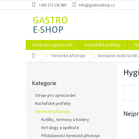
Přejít
+420 273 130 989
info@gastroeshop.cz
na
obsah
Stroje pro zpracování
Kuchařské potřeby
Te
Domů
Termické přístroje
Vestavné vodní lázně 
P
Hygi
o
Přeskočit
s
Kategorie
kategorie
t
r
Stroje pro zpracování
a
Kuchařské potřeby
n
Termické přístroje
Nejpr
n
í
Kotlíky, termosy a boilery
p
Hot-dogy a opékače
a
Příslušenství termické přístroje