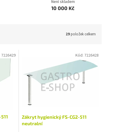
Není skladem
10 000 Kč
29
položek celkem
:
7226429
Kód:
7226428
-511
Zákryt hygienický FS-CG2-511
neutralní