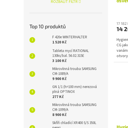
osvě
ROZBALIT FILTR
17 182
Top 10 produktů
14 
F 420e WINTERHALTER
Hygien
1 520 Kč
CG jak
vanám.
Tableta mycí RATIONAL
130ks/bal. 56.02.315E
otvory
3 100 Kč
osvětl
Mikrovlnná trouba SAMSUNG
CM-1089/A
9 900 Kč
GN 1/1 (h=100 mm) nerezová
plná OPTINOX
277 Kč
Mikrovlnná trouba SAMSUNG
CM-1099/A
8 900 Kč
Skříň chladící XR400 S/S 350L
Hygie
nerez