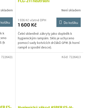
FCG-211 neutrální
 skladem
Není skladem
1 936 Kč včetně DPH
 košíku
Do košíku
1 600 Kč
k k
Čelní skleněné zákryty jako doplněk k
yceno
hygienickým rampám. Sklo je uchyceno
S (k
pomocí sady kotvících držáků GPIK (k horní
rampě a spodní desce).
:
7226421
Kód:
7226413
BER FS-
Hygienický zákryt ASBER FS-H-