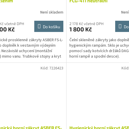
tlením
FCG-411 neutrální
Není skladem
Není
 Kč včetně DPH
2 178 Kč včetně DPH
Do košíku
Do
200 Kč
1 800 Kč
ické prosklenné zákryty ASBER FS-L-
Čelní skleněné zákryty jako doplně
o doplněk k vestavným výdejním
hygienickým rampám. Sklo je uch
 Nezávislé uchycení (montážní
pomocí sady kotvících držáků DAG
) mimo vanu. Trubkové stojny a kryt
horní rampě a spodní desce).
ení je vyroben...
Kód:
7226423
Kód
nický horní zákryt ASBER FS-
Hygienický horní zákryt AS