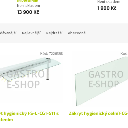
osvětlením
Není skladem
Není skladem
1 900 Kč
13 900 Kč
dávanější
Nejlevnější
Nejdražší
Abecedně
Kód:
7226398
Kód
t hygienický FS-L-CG1-511 s
Zákryt hygienický celní FCG
tlením