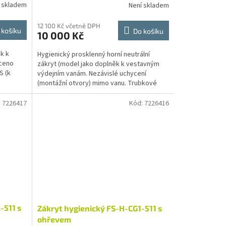
 skladem
Není skladem
12 100 Kč včetně DPH
 košíku
Do košíku
10 000 Kč
k k
Hygienický prosklenný horní neutrální
yceno
zákryt (model jako doplněk k vestavným
S (k
výdejním vanám. Nezávislé uchycení
(montážní otvory) mimo vanu. Trubkové
stojny jsou vyrobeny z...
:
7226417
Kód:
7226416
-511 s
Zákryt hygienický FS-H-CG1-511 s
ohřevem