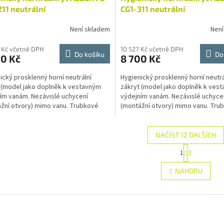
11 neutrální
CG1-311 neutrální
Není skladem
Není
 Kč včetně DPH
10 527 Kč včetně DPH
Do košíku
Do
00 Kč
8 700 Kč
ický prosklenný horní neutrální
Hygienický prosklenný horní neutrá
 (model jako doplněk k vestavným
zákryt (model jako doplněk k ves
ím vanám. Nezávislé uchycení
výdejním vanám. Nezávislé uchyce
žní otvory) mimo vanu. Trubkové
(montážní otvory) mimo vanu. Tru
 jsou vyrobeny z...
stojny jsou vyrobeny z...
NAČÍST 12 DALŠÍCH
S
1
3
O
t
r
v
NAHORU
á
l
n
á
k
d
o
a
v
c
á
í