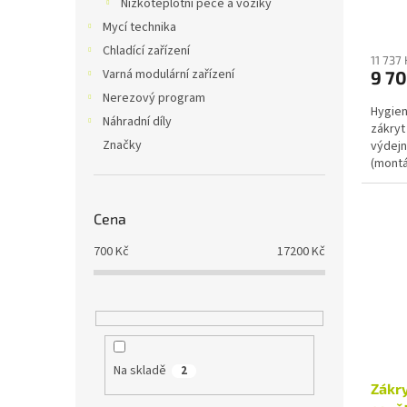
Nízkoteplotní pece a vozíky
Mycí technika
Chladící zařízení
11 737
Varná modulární zařízení
9 70
Nerezový program
Hygien
Náhradní díly
zákryt
Značky
výdejn
(montá
stojny
Cena
700
Kč
17200
Kč
Na skladě
2
Zákry