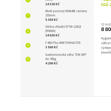
14 320 Kč
CG2-2
Mixér ponorný WSB40E rameno
255mm
5 350 Kč
10 648
Vitrína chladící RTW-120LB
8 8
(R600A)
14 020 Kč
Hygien
F 865 Plus WINTERHALTER
zákryt
3 500 Kč
výdejn
(montá
Gastronomická váha TEM SRP
stojny
do 30kg
4 200 Kč
Z
á
p