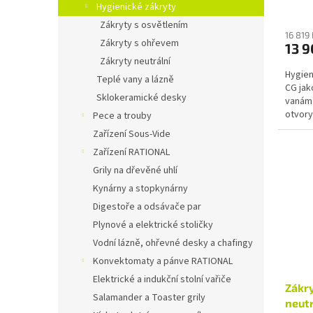
Hygienické zákryty
Zákryty s osvětlením
16 819
Zákryty s ohřevem
13 9
Zákryty neutrální
Hygien
Teplé vany a lázně
CG jak
Sklokeramické desky
vanám.
otvory
Pece a trouby
osvětl
Zařízení Sous-Vide
Zařízení RATIONAL
Grily na dřevěné uhlí
Kynárny a stopkynárny
Digestoře a odsávače par
Plynové a elektrické stoličky
Vodní lázně, ohřevné desky a chafingy
Konvektomaty a pánve RATIONAL
Elektrické a indukční stolní vařiče
Zákry
Salamander a Toaster grily
neutr