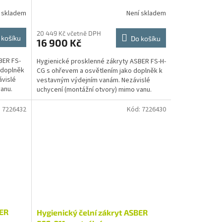
 skladem
Není skladem
20 449 Kč včetně DPH
 košíku
Do košíku
16 900 Kč
BER FS-
Hygienické prosklenné zákryty ASBER FS-H-
 doplněk
CG s ohřevem a osvětlením jako doplněk k
vislé
vestavným výdejním vanám. Nezávislé
anu.
uchycení (montážní otvory) mimo vanu.
Trubkové stojny a...
:
7226432
Kód:
7226430
BER
Hygienický čelní zákryt ASBER