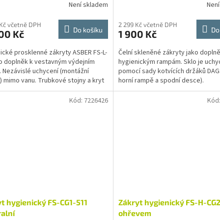
Není skladem
Není
 Kč včetně DPH
2 299 Kč včetně DPH
Do košíku
Do
00 Kč
1 900 Kč
ické prosklenné zákryty ASBER FS-L-
Čelní skleněné zákryty jako doplně
o doplněk k vestavným výdejním
hygienickým rampám. Sklo je uch
 Nezávislé uchycení (montážní
pomocí sady kotvících držáků DAG
) mimo vanu. Trubkové stojny a kryt
horní rampě a spodní desce).
ení je vyroben...
Kód:
7226426
Kód
t hygienický FS-CG1-511
Zákryt hygienický FS-H-CG2
alní
ohřevem