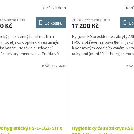
Není skladem
Není
 Kč včetně DPH
20 812 Kč včetně DPH
Do košíku
Do
0 Kč
17 200 Kč
ický prosklenný horní neutrální
Hygienické prosklenné zákryty AS
 (model jako doplněk k vestavným
H-CG s ohřevem a osvětlením jako
ím vanám. Nezávislé uchycení
k vestavným výdejním vanám. Nezá
žní otvory) mimo vanu. Trubkové
uchycení (montážní otvory) mimo v
 jsou vyrobeny z...
Trubkové stojny a...
Kód:
7226406
Kód
t hygienický FS-L-CG2-511 s
Hygienický čelní zákryt AS