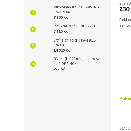
278,30
Mikrovlnná trouba SAMSUNG
230
CM-1099/A
8 900 Kč
Poklic
samos
Indukční vařič HENDI 3500D
7 110 Kč
Vitrína chladící RTW-120LB
(R600A)
14 020 Kč
GN 1/1 (h=100 mm) nerezová
plná OPTINOX
277 Kč
Pokli
217,80