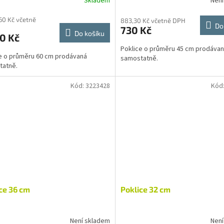
Skladem
Není
60 Kč včetně
883,30 Kč včetně DPH
Do
730 Kč
Do košíku
0 Kč
Poklice o průměru 45 cm prodáva
e o průměru 60 cm prodávaná
samostatně.
tatně.
Kód:
3223428
Kód
ce 36 cm
Poklice 32 cm
Není skladem
Není