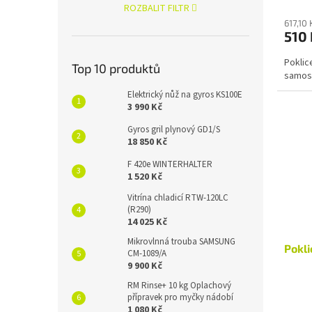
ROZBALIT FILTR
617,10
510 
Poklic
Top 10 produktů
samos
Elektrický nůž na gyros KS100E
3 990 Kč
Gyros gril plynový GD1/S
18 850 Kč
F 420e WINTERHALTER
1 520 Kč
Vitrína chladicí RTW-120LC
(R290)
14 025 Kč
Mikrovlnná trouba SAMSUNG
Pokli
CM-1089/A
9 900 Kč
RM Rinse+ 10 kg Oplachový
přípravek pro myčky nádobí
1 080 Kč