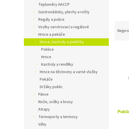
n
Teploměry HACCP
e
Gastronádoby, plechy a rošty
l
Regály a police
Ř
Vozíky servírovací a regálové
a
Nejpro
Hrnce a pekáče
z
Hrnce, kastroly a pokličky
e
V
n
Poklice
ý
í
Hrnce
p
p
Kastroly a rendlíky
i
r
Hrnce na těstoviny a varné vložky
s
o
Pekáče
p
d
r
u
Držáky poklic
o
k
Pánve
d
t
Nože, ocílky a brusy
u
ů
Atrapy
Pokli
k
Termoporty a termosy
t
Váhy
ů