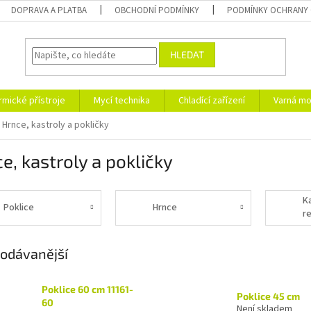
DOPRAVA A PLATBA
OBCHODNÍ PODMÍNKY
PODMÍNKY OCHRANY 
HLEDAT
rmické přístroje
Mycí technika
Chladící zařízení
Varná mo
Hrnce, kastroly a pokličky
e, kastroly a pokličky
K
Poklice
Hrnce
r
odávanější
Poklice 60 cm 11161-
Poklice 45 cm
60
Není skladem