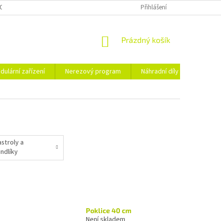
OSOBNÍCH ÚDAJŮ
Přihlášení
NÁKUPNÍ
Prázdný košík
KOŠÍK
dulární zařízení
Nerezový program
Náhradní díly
Obchod
astroly a
endlíky
Poklice 40 cm
Není skladem