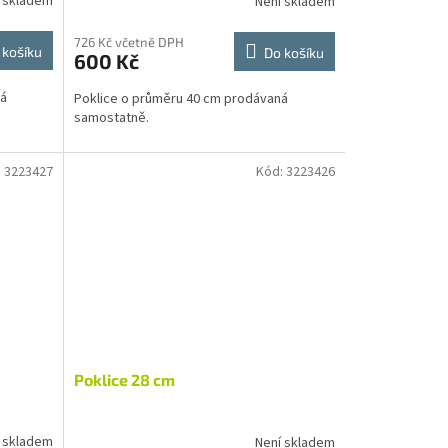
 skladem
Není skladem
726 Kč včetně DPH
 košíku
Do košíku
600 Kč
ná
Poklice o průměru 40 cm prodávaná
samostatně.
:
3223427
Kód:
3223426
Poklice 28 cm
 skladem
Není skladem