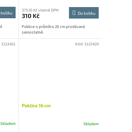
375,10 Kč včetně DPH
 košíku
Do košíku
310 Kč
ná
Poklice o průměru 28 cm prodávaná
samostatně.
:
3223421
Kód:
3223420
Poklice 16 cm
Skladem
Skladem