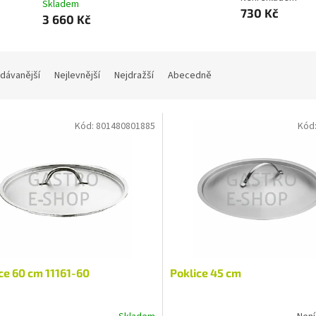
Skladem
730 Kč
3 660 Kč
dávanější
Nejlevnější
Nejdražší
Abecedně
Kód:
801480801885
Kód
ce 60 cm 11161-60
Poklice 45 cm