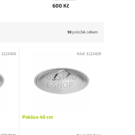
600 Kč
98
položek celkem
:
3223430
Kód:
3223429
Poklice 40 cm