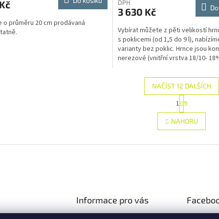
Do košíku
 Kč
DPH
Do
3 630 Kč
e o průměru 20 cm prodávaná
Vybírat můžete z pěti velikostí hrn
tatně.
s poklicemi (od 1,5 do 9 l), nabízíme
varianty bez poklic. Hrnce jsou k
nerezové (vnitřní vrstva 18/10- 1
10% Nikl;...
NAČÍST 12 DALŠÍCH
S
1
9
O
t
r
v
NAHORU
á
l
n
á
k
d
o
a
v
c
á
í
n
p
í
r
Informace pro vás
Facebo
v
k
Doprava a platba
y