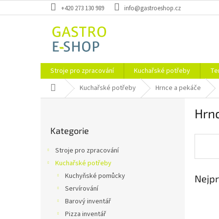
Přejít
+420 273 130 989
info@gastroeshop.cz
na
obsah
Stroje pro zpracování
Kuchařské potřeby
Te
Domů
Kuchařské potřeby
Hrnce a pekáče
P
Hrnc
o
Přeskočit
s
Kategorie
kategorie
t
r
Stroje pro zpracování
a
Kuchařské potřeby
n
Kuchyňské pomůcky
Nejpr
n
í
Servírování
p
Barový inventář
a
Pizza inventář