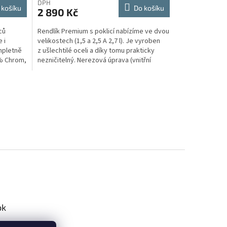
DPH
 košíku
Do košíku
2 890 Kč
ců
Rendlík Premium s poklicí nabízíme ve dvou
 i
velikostech (1,5 a 2,5 A 2,7 l). Je vyroben
ompletně
z ušlechtilé oceli a díky tomu prakticky
8% Chrom,
nezničitelný. Nerezová úprava (vnitřní
vrstva...
ok