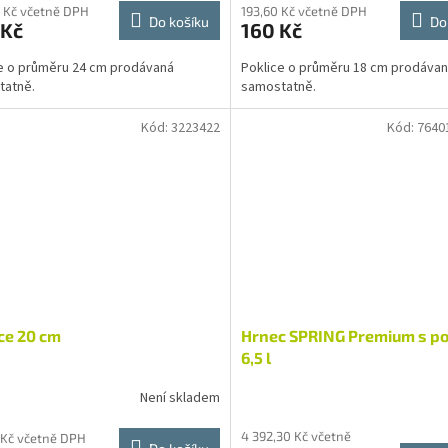
 Kč včetně DPH
193,60 Kč včetně DPH
Do košíku
Do
 Kč
160 Kč
e o průměru 24 cm prodávaná
Poklice o průměru 18 cm prodáva
tatně.
samostatně.
Kód:
3223422
Kód:
7640
ce 20 cm
Hrnec SPRING Premium s pok
6,5 l
Není skladem
4 392,30 Kč včetně
 Kč včetně DPH