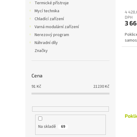
Termické přístroje
Mycí technika
4 428,
DPH
Chladící zařízení
3 66
Varná modulární zařízení
Poklic
Nerezový program
samos
Náhradní díly
Značky
Cena
91
Kč
21230
Kč
Pokli
Na skladě
69