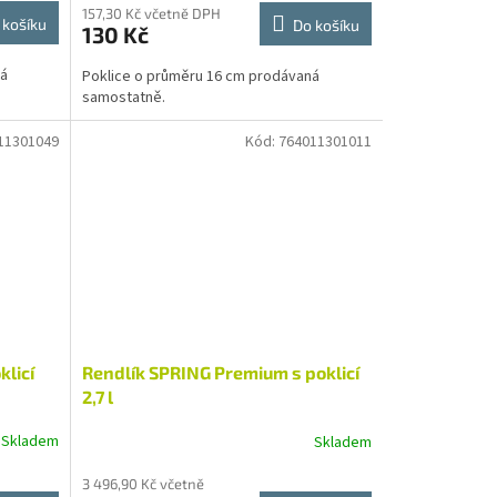
157,30 Kč včetně DPH
 košíku
Do košíku
130 Kč
ná
Poklice o průměru 16 cm prodávaná
samostatně.
11301049
Kód:
764011301011
licí
Rendlík SPRING Premium s poklicí
2,7 l
Skladem
Skladem
3 496,90 Kč včetně