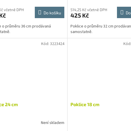
 Kč včetně DPH
514,25 Kč včetně DPH
Do košíku
Do
Kč
425 Kč
e o průměru 36 cm prodávaná
Poklice o průměru 32 cm prodáva
tatně.
samostatně.
Kód:
3223424
Kód
ce 24 cm
Poklice 18 cm
Není skladem