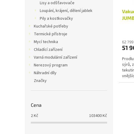
Lisy a odšťavovače
u
ů
Loupání, krájení, dělení jablek
Vaku
k
JUMBO
t
Pily a kostkovačky
vaku
ů
Kuchařské potřeby
Termické přístroje
Mycí technika
62 799
51 9
Chladící zařízení
Varná modulární zařízení
Prodlu
sýrů, 
Nerezový program
tekuti
Náhradní díly
vnější
Značky
spolehl
Cena
2
Kč
103400
Kč