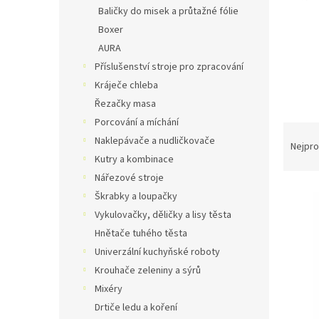
n
Baličky do misek a průtažné fólie
e
Boxer
l
AURA
Příslušenství stroje pro zpracování
Kráječe chleba
Řezačky masa
Porcování a míchání
Ř
Naklepávače a nudličkovače
a
Nejpro
Kutry a kombinace
z
e
Nářezové stroje
V
n
Škrabky a loupačky
ý
í
Vykulovačky, děličky a lisy těsta
p
p
Hnětače tuhého těsta
i
r
Univerzální kuchyňské roboty
s
o
p
d
Krouhače zeleniny a sýrů
r
u
Mixéry
o
k
Drtiče ledu a koření
d
t