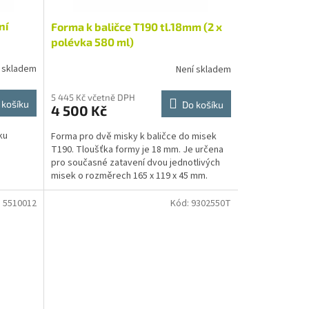
ní
Forma k baličce T190 tl.18mm (2 x
polévka 580 ml)
 skladem
Není skladem
5 445 Kč včetně DPH
 košíku
Do košíku
4 500 Kč
ku
Forma pro dvě misky k baličce do misek
T190. Tloušťka formy je 18 mm. Je určena
pro současné zatavení dvou jednotlivých
misek o rozměrech 165 x 119 x 45 mm.
:
5510012
Kód:
9302550T