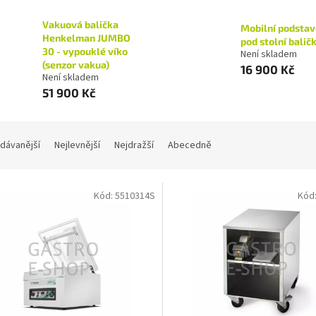
Vakuová balička
Mobilní podstav
Henkelman JUMBO
pod stolní balič
30 - vypouklé víko
Není skladem
(senzor vakua)
16 900 Kč
Není skladem
51 900 Kč
dávanější
Nejlevnější
Nejdražší
Abecedně
Kód:
5510314S
Kód