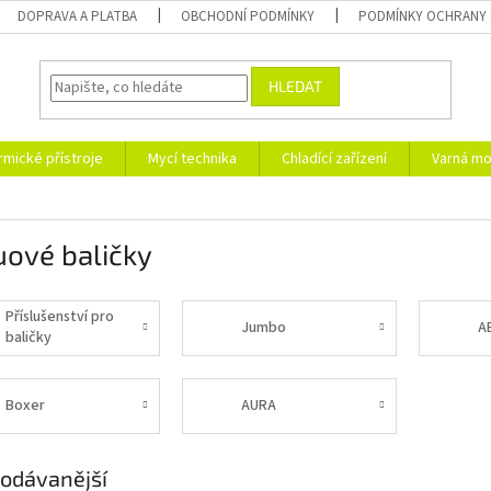
DOPRAVA A PLATBA
OBCHODNÍ PODMÍNKY
PODMÍNKY OCHRANY 
HLEDAT
rmické přístroje
Mycí technika
Chladící zařízení
Varná mo
uové baličky
Příslušenství pro
Jumbo
A
baličky
Boxer
AURA
odávanější