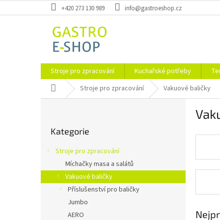
Přejít
+420 273 130 989
info@gastroeshop.cz
na
obsah
Stroje pro zpracování
Kuchařské potřeby
Te
Domů
Stroje pro zpracování
Vakuové baličky
P
Vak
o
Přeskočit
s
Kategorie
kategorie
t
r
Stroje pro zpracování
a
Míchačky masa a salátů
n
Vakuové baličky
n
í
Příslušenství pro baličky
p
Jumbo
a
Nejpr
AERO