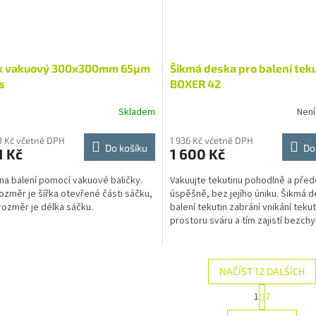
k vakuový 300x300mm 65µm
Šikmá deska pro balení tek
s
BOXER 42
Skladem
Není
01 Kč včetně DPH
1 936 Kč včetně DPH
Do košíku
Do
1 Kč
1 600 Kč
na balení pomocí vakuové baličky.
Vakuujte tekutinu pohodlně a pře
rozměr je šířka otevřené části sáčku,
úspěšně, bez jejího úniku. Šikmá 
rozměr je délka sáčku.
balení tekutin zabrání vnikání teku
prostoru sváru a tím zajistí bezch
uzavření...
NAČÍST 12 DALŠÍCH
S
1
7
O
t
r
v