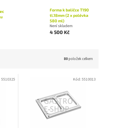
Forma k baličce T190
ec
tl.18mm (2 x polévka
ku
580 ml)
Není skladem
4 500 Kč
80
položek celkem
:
5510325
Kód:
5510013