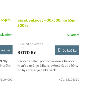
 65µm
Sáček vakuový 400x500mm 65µm
500ks
Skladem
Skladem
3 714,70 Kč včetně
DPH
 košíku
Do košíku
3 070 Kč
ličky.
Sáčky na balení pomocí vakuové baličky.
ti sáčku,
První rozměr je šířka otevřené části sáčku,
druhý rozměr je délka sáčku.
5510400C
Kód:
5510637C