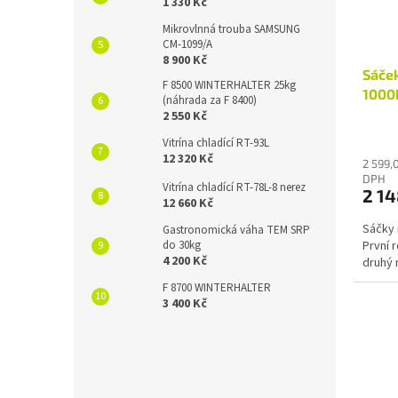
1 330 Kč
Mikrovlnná trouba SAMSUNG
CM-1099/A
8 900 Kč
Sáče
F 8500 WINTERHALTER 25kg
1000
(náhrada za F 8400)
2 550 Kč
Vitrína chladící RT-93L
12 320 Kč
2 599,
DPH
Vitrína chladící RT-78L-8 nerez
2 14
12 660 Kč
Sáčky 
Gastronomická váha TEM SRP
do 30kg
První 
4 200 Kč
druhý 
F 8700 WINTERHALTER
3 400 Kč