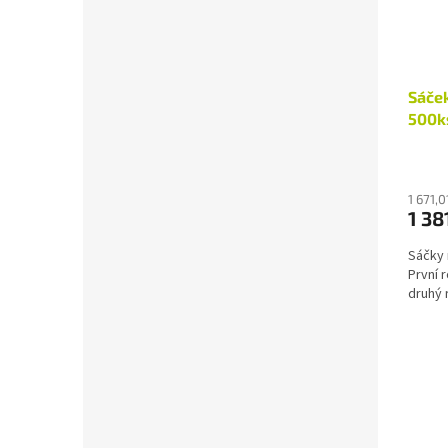
Sáče
500k
1 671,
1 38
Sáčky 
První 
druhý 