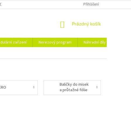
OSOBNÍCH ÚDAJŮ
Přihlášení
NÁKUPNÍ
Prázdný košík
KOŠÍK
dulární zařízení
Nerezový program
Náhradní díly
Obchod
Baličky do misek
ERO
a průtažné fólie