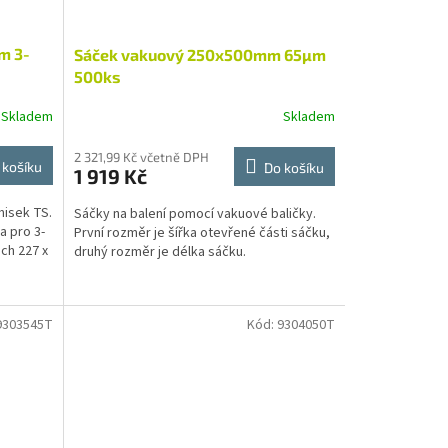
m 3-
Sáček vakuový 250x500mm 65µm
500ks
Skladem
Skladem
2 321,99 Kč včetně DPH
 košíku
Do košíku
1 919 Kč
misek TS.
Sáčky na balení pomocí vakuové baličky.
a pro 3-
První rozměr je šířka otevřené části sáčku,
ch 227 x
druhý rozměr je délka sáčku.
9303545T
Kód:
9304050T