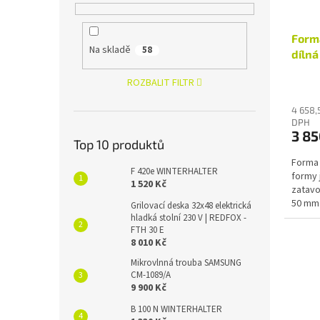
Forma
Na skladě
58
dílná
ROZBALIT FILTR
4 658,
DPH
3 85
Top 10 produktů
Forma 
F 420e WINTERHALTER
formy 
1 520 Kč
zatavo
50 mm
Grilovací deska 32x48 elektrická
hladká stolní 230 V | REDFOX -
FTH 30 E
8 010 Kč
Mikrovlnná trouba SAMSUNG
CM-1089/A
9 900 Kč
B 100 N WINTERHALTER