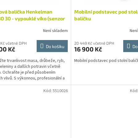
ová balička Henkelman
Mobilní podstavec pod stol
 30 - vypouklé víko (senzor
baličku
a)
Není skladem
Není
 Kč včetně DPH
20 449 Kč včetně DPH
Do košíku
Do
00 Kč
16 900 Kč
žte trvanlivost masa, drůbeže, ryb,
Mobilní podstavec pod stolní balič
zeleniny a dalších potravin včetně
n. Ochraňte je před působením
ch vlivů. S výkonnou, profesionální a
ivou...
Kód:
5510026
Kód