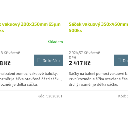
k vakuový 200x350mm 65µm
Sáček vakuový 350x450mm
ks
500ks
Skladem
08 Kč včetně
2 924,57 Kč včetně
DPH
Do košíku
Do
8 Kč
2 417 Kč
na balení pomocí vakuové baličky.
Sáčky na balení pomocí vakuové ba
rozměr je šířka otevřené části sáčku,
První rozměr je šířka otevřené čás
rozměr je délka sáčku.
druhý rozměr je délka sáčku.
Kód:
9303030T
Kód: