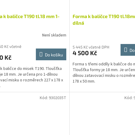
 k baličce T190 tl.18 mm 1-
Forma k baličce T190 tl.18m
dílná
Není skladem
50 Kč včetně
5 445 Kč včetně DPH
Do
4 500 Kč
Do košíku
0 Kč
Forma s třemi oddíly k baličce do 
k baličce do misek T190. Tloušťka
Tloušťka formy je 18 mm. Je určen
je 18 mm. Je určena pro 1-dílnou
dílnou zatavovací misku o rozměre
vací misku o rozměrech 227 x 178 x
178 x 50 mm.
.
Kód:
9302035T
Kód: