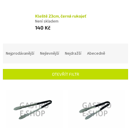
Kleště 23cm, černá rukojeť
Není skladem
140 Kč
Ř
a
Nejprodávanější
Nejlevnější
Nejdražší
Abecedně
z
e
n
OTEVŘÍT FILTR
í
p
V
r
ý
o
p
d
i
u
s
k
p
t
r
ů