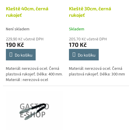
o
d
Kleště 40cm, černá
Kleště 30cm, černá
u
rukojeť
rukojeť
k
t
Není skladem
Skladem
ů
229,90 Kč včetně DPH
205,70 Kč včetně DPH
190 Kč
170 Kč
Do košíku
Do košíku
Materiál: nerezová ocel. Černá
Materiál: nerezová ocel. Černá
plastová rukojeť. Délka: 400 mm.
plastová rukojeť. Délka: 300 mm
Materiál : nerezová ocel