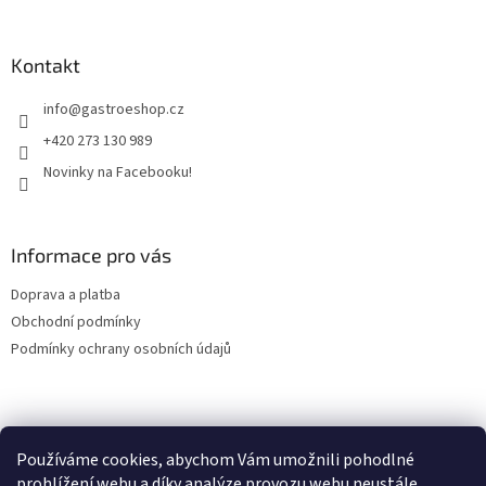
á
c
á
n
í
p
í
p
a
Kontakt
r
t
v
info
@
gastroeshop.cz
í
k
y
+420 273 130 989
v
Novinky na Facebooku!
ý
p
i
s
Informace pro vás
u
Doprava a platba
Obchodní podmínky
Podmínky ochrany osobních údajů
Facebook
Používáme cookies, abychom Vám umožnili pohodlné
prohlížení webu a díky analýze provozu webu neustále