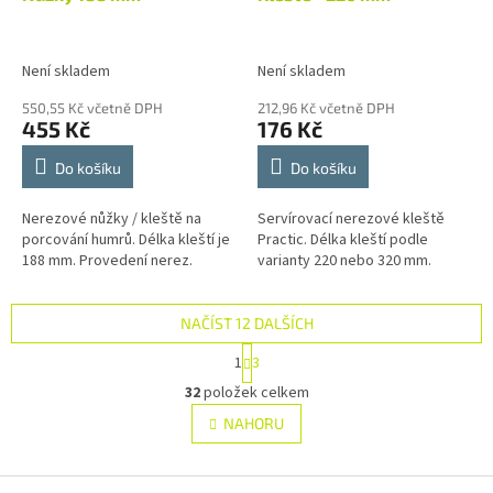
Není skladem
Není skladem
550,55 Kč včetně DPH
212,96 Kč včetně DPH
455 Kč
176 Kč
Do košíku
Do košíku
Nerezové nůžky / kleště na
Servírovací nerezové kleště
porcování humrů. Délka kleští je
Practic. Délka kleští podle
188 mm. Provedení nerez.
varianty 220 nebo 320 mm.
NAČÍST 12 DALŠÍCH
S
1
3
t
O
r
32
položek celkem
v
á
l
NAHORU
n
á
k
d
o
v
Z
a