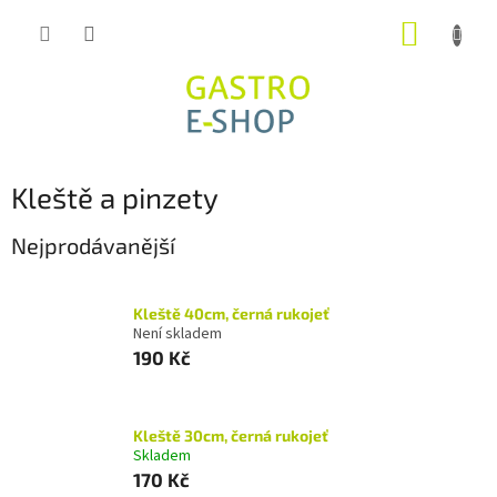
Přejít
NÁKUP
na
obsah
KOŠÍK
Kleště a pinzety
Nejprodávanější
Kleště 40cm, černá rukojeť
Není skladem
190 Kč
Kleště 30cm, černá rukojeť
Skladem
170 Kč