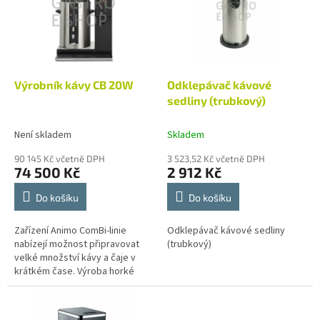
i
u
s
k
p
t
r
ů
o
d
Výrobník kávy CB 20W
Odklepávač kávové
u
sedliny (trubkový)
k
t
Není skladem
Skladem
ů
90 145 Kč včetně DPH
3 523,52 Kč včetně DPH
74 500 Kč
2 912 Kč
Do košíku
Do košíku
Zařízení Animo ComBi-linie
Odklepávač kávové sedliny
nabízejí možnost připravovat
(trubkový)
velké množství kávy a čaje v
krátkém čase. Výroba horké
vody je prováděna v
kontinuálních průtokových
ohřívačích, které...