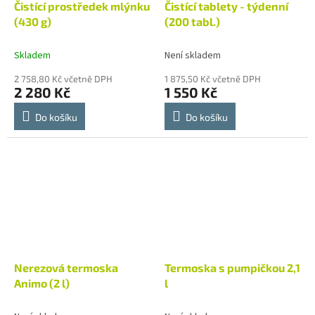
Čistící prostředek mlýnku
Čistící tablety - týdenní
(430 g)
(200 tabl.)
Skladem
Není skladem
2 758,80 Kč včetně DPH
1 875,50 Kč včetně DPH
2 280 Kč
1 550 Kč
Do košíku
Do košíku
Nerezová termoska
Termoska s pumpičkou 2,1
Animo (2 l)
l