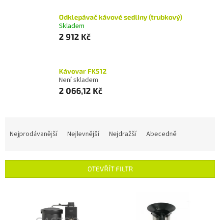
Odklepávač kávové sedliny (trubkový)
Skladem
2 912 Kč
Kávovar FK512
Není skladem
2 066,12 Kč
Ř
a
Nejprodávanější
Nejlevnější
Nejdražší
Abecedně
z
e
n
OTEVŘÍT FILTR
í
p
V
r
ý
o
p
d