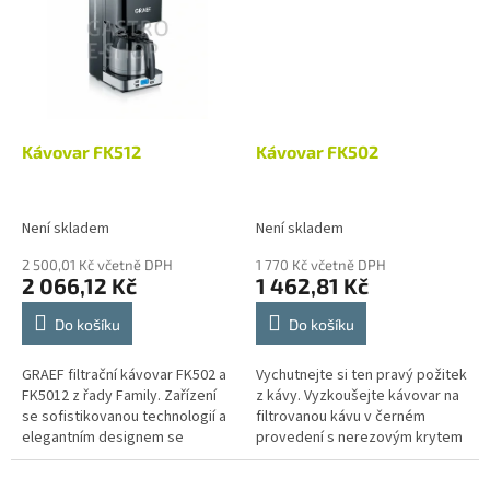
Kávovar FK512
Kávovar FK502
Není skladem
Není skladem
2 500,01 Kč včetně DPH
1 770 Kč včetně DPH
2 066,12 Kč
1 462,81 Kč
Do košíku
Do košíku
GRAEF filtrační kávovar FK502 a
Vychutnejte si ten pravý požitek
FK5012 z řady Family. Zařízení
z kávy. Vyzkoušejte kávovar na
se sofistikovanou technologií a
filtrovanou kávu v černém
elegantním designem se
provedení s nerezovým krytem
obzvlášť snadno ovládá a
a skleněnou konvicí, která
předprogramuje. Díky LCD
pojme 10 velkých a 15 malých...