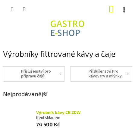
Přejít
NÁKUP
na
obsah
KOŠÍK
Výrobníky filtrované kávy a čaje
Příslušenství pro
Příslušenství Pro
přípravu čajů
kávovary a mlýnky
Nejprodávanější
Výrobník kávy CB 20W
Není skladem
74 500 Kč