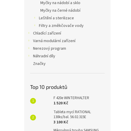
Myčky na nádobí a sklo
Myčky na černé nádobí
Leštění a sterilizace
Filtry a změkčovače vody
Chladící zařízení
Varná modulární zařízení
Nerezový program
Náhradní díly
Značky
Top 10 produktů
F 420e WINTERHALTER
1 520 Kč
Tableta mycí RATIONAL
130ks/bal. 56.02.315E
3 100 Kč
Mikrovlnná trouba SAMSUNG