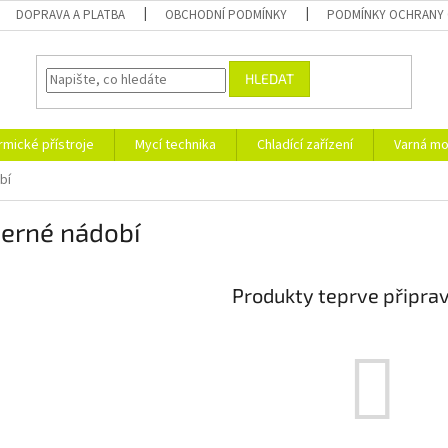
DOPRAVA A PLATBA
OBCHODNÍ PODMÍNKY
PODMÍNKY OCHRANY 
HLEDAT
rmické přístroje
Mycí technika
Chladící zařízení
Varná mo
bí
černé nádobí
Produkty teprve připra