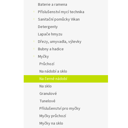
n
Baterie a ramena
e
Příslušenství mycí technika
l
Sanitační pomůcky Vikan
Detergenty
Lapače hmyzu
Dřezy, umyvadla, výlevky
Bubny a hadice
Myčky
Průchozí
Na nádobí a sklo
Na černé nádobí
Na sklo
Granulové
Tunelové
Příslušenství pro myčky
Myčky průchozí
Myčky na sklo