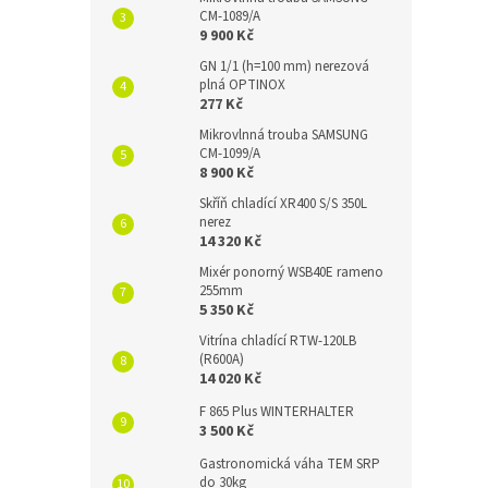
CM-1089/A
9 900 Kč
GN 1/1 (h=100 mm) nerezová
plná OPTINOX
277 Kč
Mikrovlnná trouba SAMSUNG
CM-1099/A
8 900 Kč
Skříň chladící XR400 S/S 350L
nerez
14 320 Kč
Mixér ponorný WSB40E rameno
255mm
5 350 Kč
Vitrína chladící RTW-120LB
(R600A)
14 020 Kč
F 865 Plus WINTERHALTER
3 500 Kč
Gastronomická váha TEM SRP
do 30kg