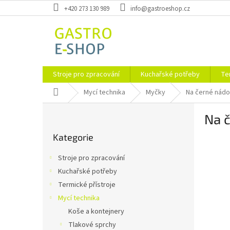
Přejít
+420 273 130 989
info@gastroeshop.cz
na
obsah
Stroje pro zpracování
Kuchařské potřeby
Te
Domů
Mycí technika
Myčky
Na černé nádo
P
Na 
o
Přeskočit
s
Kategorie
kategorie
t
r
Stroje pro zpracování
a
Kuchařské potřeby
n
Termické přístroje
n
í
Mycí technika
p
Koše a kontejnery
a
Tlakové sprchy