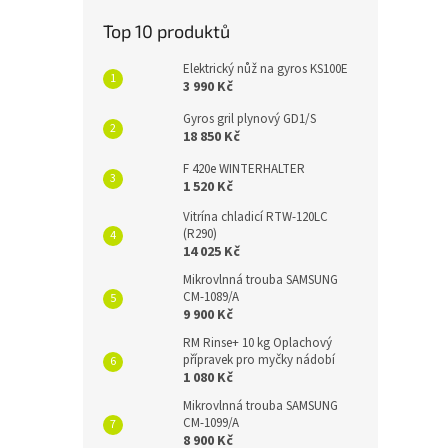
Top 10 produktů
Elektrický nůž na gyros KS100E
3 990 Kč
Gyros gril plynový GD1/S
18 850 Kč
F 420e WINTERHALTER
1 520 Kč
Vitrína chladicí RTW-120LC
(R290)
14 025 Kč
Mikrovlnná trouba SAMSUNG
CM-1089/A
9 900 Kč
RM Rinse+ 10 kg Oplachový
přípravek pro myčky nádobí
1 080 Kč
Mikrovlnná trouba SAMSUNG
CM-1099/A
8 900 Kč