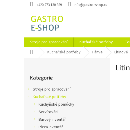
Přejít
+420 273 130 989
info@gastroeshop.cz
na
obsah
Stroje pro zpracování
Kuchařské potřeby
Te
Domů
Kuchařské potřeby
Pánve
Litinové
P
Liti
o
Přeskočit
s
Kategorie
kategorie
t
r
Stroje pro zpracování
a
Kuchařské potřeby
n
Kuchyňské pomůcky
n
í
Servírování
p
Barový inventář
a
Pizza inventář