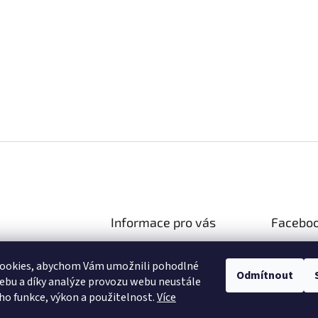
Informace pro vás
Facebo
Doprava a platba
gastroeshop.cz
ookies, abychom Vám umožnili pohodlné
Obchodní podmínky
73 130 989
Odmítnout
ebu a díky analýze provozu webu neustále
Podmínky ochrany osobních
y na Facebooku!
eho funkce, výkon a použitelnost.
Více
údajů