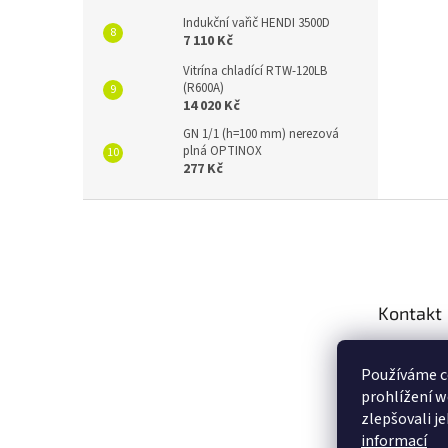
Indukční vařič HENDI 3500D
7 110 Kč
Vitrína chladící RTW-120LB
(R600A)
14 020 Kč
GN 1/1 (h=100 mm) nerezová
plná OPTINOX
277 Kč
Z
á
p
a
t
Kontakt
í
info
@
Používáme c
+420 2
prohlížení w
Novink
zlepšovali j
informací