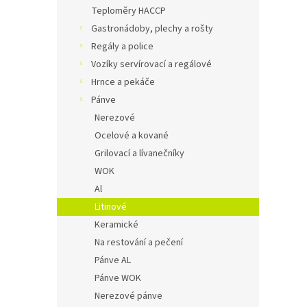
n
Teploměry HACCP
e
Gastronádoby, plechy a rošty
l
Regály a police
Vozíky servírovací a regálové
Hrnce a pekáče
Pánve
Nerezové
Ocelové a kované
Grilovací a lívanečníky
WOK
Al
Litinové
Keramické
Na restování a pečení
Pánve AL
Pánve WOK
Nerezové pánve