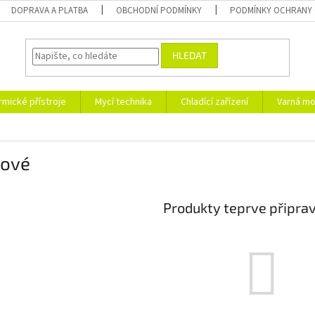
DOPRAVA A PLATBA
OBCHODNÍ PODMÍNKY
PODMÍNKY OCHRANY 
HLEDAT
rmické přístroje
Mycí technika
Chladící zařízení
Varná mo
nové
Produkty teprve připra