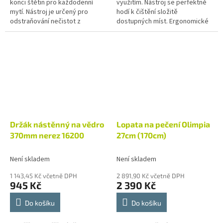
konci štětin pro každodenní
využitím. Nástroj se perfektně
mytí. Nástroj je určený pro
hodí k čištění složitě
odstraňování nečistot z
dostupných míst. Ergonomické
hladkých povrchů stolů, nádob a
provedení prodloužené rukojeti
nerezových ploch. Krátká...
umožňuje snadnou manipulaci
a...
Držák nástěnný na vědro
Lopata na pečení Olimpia
370mm nerez 16200
27cm (170cm)
Není skladem
Není skladem
1 143,45 Kč včetně DPH
2 891,90 Kč včetně DPH
945 Kč
2 390 Kč
Do košíku
Do košíku