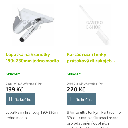
p
V
r
ý
o
p
d
i
u
s
k
p
t
r
ů
o
d
Lopatka na hranolky
Kartáč ruční tenký
u
190x230mm jedno madlo
průtokový dl.rukojet
k
S/bílý 41975
t
Skladem
Skladem
ů
240,79 Kč včetně DPH
266,20 Kč včetně DPH
199 Kč
220 Kč
Do košíku
Do košíku
Lopatka na hranolky 190x230mm
S tímto ultratenkým kartáčem o
jedno madlo
šířce 15 mm se škrabací hranou
pro odstranění odolných