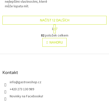
nejlepšími vlastnostmi, které
může lopata mít.
NAČÍST 12 DALŠÍCH
S
1
7
t
O
r
82
položek celkem
v
á
l
NAHORU
n
á
k
d
o
v
Z
a
á
c
á
n
í
p
í
p
a
Kontakt
r
t
v
info
@
gastroeshop.cz
í
k
y
+420 273 130 989
v
Novinky na Facebooku!
ý
p
i