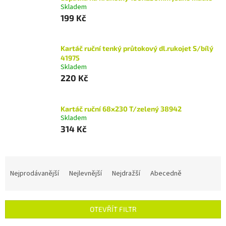
Skladem
199 Kč
Kartáč ruční tenký průtokový dl.rukojet S/bílý
41975
Skladem
220 Kč
Kartáč ruční 68x230 T/zelený 38942
Skladem
314 Kč
Ř
a
Nejprodávanější
Nejlevnější
Nejdražší
Abecedně
z
e
n
OTEVŘÍT FILTR
í