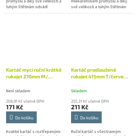
průmyslu a díky své velikosti a
mlékárenském průmyslu a díky
tuhým štětinám odvádí
své velikosti a tuhým štětinám
působivou práci.
odvádí působivou práci. Pokud
potřebujete vyčistit větší
plochy...
Kartáč mycí ruční krátká
Kartáč prodloužená
rukojet 270mm M/
rukojet 415mm T/červený
červený 41944
41864
Není skladem
Skladem
206,91 Kč včetně DPH
255,31 Kč včetně DPH
171 Kč
211 Kč
Do košíku
Do košíku
Kvalitní kartáč s roztřepenými
Ruční kartáč s všestranným