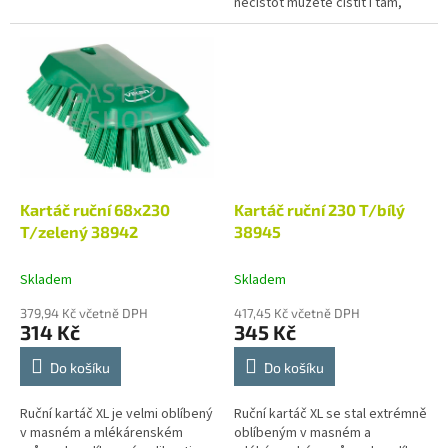
nečistot můžete čistit i tam,
kam se jiné kartáče nedostanou.
Má protiskluzovou, štíhlou...
Kartáč ruční 68x230
Kartáč ruční 230 T/bílý
T/zelený 38942
38945
Skladem
Skladem
379,94 Kč včetně DPH
417,45 Kč včetně DPH
314 Kč
345 Kč
Do košíku
Do košíku
Ruční kartáč XL je velmi oblíbený
Ruční kartáč XL se stal extrémně
v masném a mlékárenském
oblíbeným v masném a