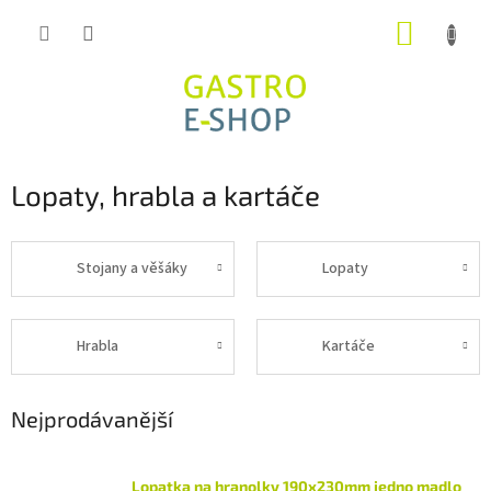
Přejít
NÁKUP
na
obsah
KOŠÍK
Lopaty, hrabla a kartáče
Stojany a věšáky
Lopaty
Hrabla
Kartáče
Nejprodávanější
Lopatka na hranolky 190x230mm jedno madlo