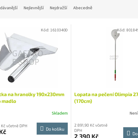
dávanější
Nejlevnější
Nejdražší
Abecedně
Kód:
1610340D
Kód:
80184
tka na hranolky 190x230mm
Lopata na pečení Olimpia 2
o madlo
(170cm)
Skladem
Není
2 891,90 Kč včetně
 Kč včetně DPH
Do košíku
Kč
DPH
Do
2 390 Kč