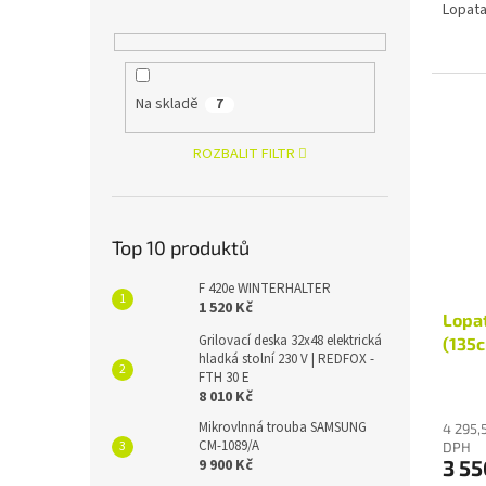
Lopata
Na skladě
7
ROZBALIT FILTR
Top 10 produktů
F 420e WINTERHALTER
1 520 Kč
Lopat
Grilovací deska 32x48 elektrická
(135
hladká stolní 230 V | REDFOX -
FTH 30 E
8 010 Kč
Mikrovlnná trouba SAMSUNG
4 295,
CM-1089/A
DPH
3 55
9 900 Kč