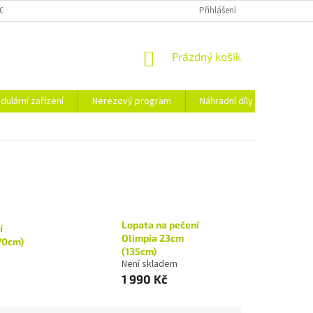
OSOBNÍCH ÚDAJŮ
Přihlášení
NÁKUPNÍ
Prázdný košík
KOŠÍK
dulární zařízení
Nerezový program
Náhradní díly
Obchod
Lopata na pečení
í
Olimpia 23cm
70cm)
(135cm)
Není skladem
1 990 Kč