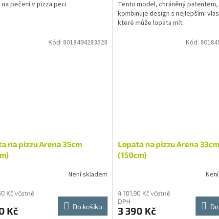
 na pečení v pizza peci
Tento model, chráněný patentem,
kombinuje design s nejlepšími vla
které může lopata mít.
Kód:
8018494283528
Kód:
80184
a na pizzu Arena 35cm
Lopata na pizzu Arena 33c
cm)
(150cm)
Není skladem
Není
50 Kč včetně
4 101,90 Kč včetně
DPH
Do košíku
Do
0 Kč
3 390 Kč