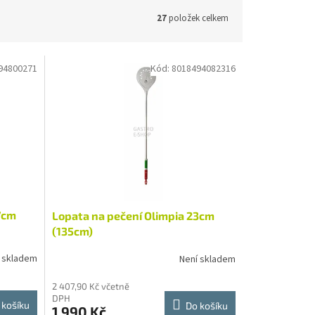
27
položek celkem
94800271
Kód:
8018494082316
7cm
Lopata na pečení Olimpia 23cm
(135cm)
 skladem
Není skladem
2 407,90 Kč včetně
DPH
 košíku
Do košíku
1 990 Kč