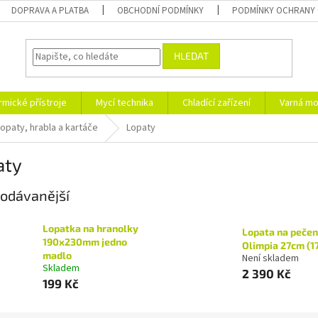
DOPRAVA A PLATBA
OBCHODNÍ PODMÍNKY
PODMÍNKY OCHRANY 
HLEDAT
rmické přístroje
Mycí technika
Chladící zařízení
Varná mo
opaty, hrabla a kartáče
Lopaty
aty
odávanější
Lopatka na hranolky
Lopata na pečen
190x230mm jedno
Olimpia 27cm (1
madlo
Není skladem
Skladem
2 390 Kč
199 Kč