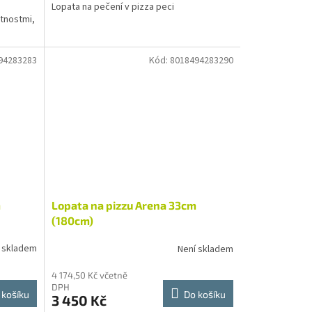
Lopata na pečení v pizza peci
stnostmi,
94283283
Kód:
8018494283290
m
Lopata na pizzu Arena 33cm
(180cm)
 skladem
Není skladem
4 174,50 Kč včetně
DPH
 košíku
Do košíku
3 450 Kč