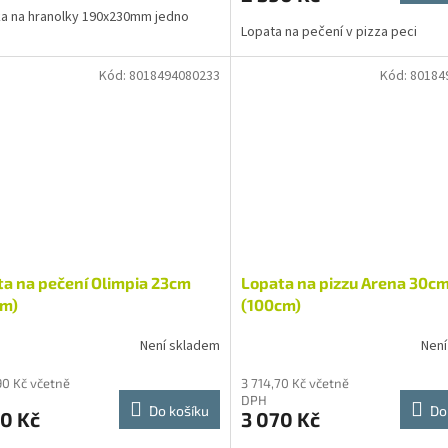
a na hranolky 190x230mm jedno
Lopata na pečení v pizza peci
Kód:
8018494080233
Kód:
80184
a na pečení Olimpia 23cm
Lopata na pizzu Arena 30c
cm)
(100cm)
Není skladem
Není
90 Kč včetně
3 714,70 Kč včetně
DPH
Do košíku
Do
0 Kč
3 070 Kč