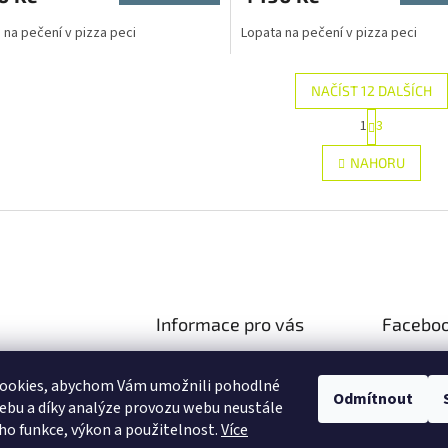
 na pečení v pizza peci
Lopata na pečení v pizza peci
NAČÍST 12 DALŠÍCH
S
1
3
O
t
r
v
NAHORU
á
l
n
á
k
d
o
a
v
c
á
í
n
p
í
r
Informace pro vás
Facebo
v
k
Doprava a platba
y
gastroeshop.cz
v
ookies, abychom Vám umožnili pohodlné
Obchodní podmínky
73 130 989
Odmítnout
ý
ebu a díky analýze provozu webu neustále
Podmínky ochrany osobních
p
y na Facebooku!
eho funkce, výkon a použitelnost.
Více
údajů
i