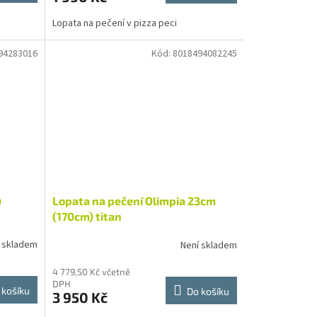
Lopata na pečení v pizza peci
94283016
Kód:
8018494082245
m
Lopata na pečení Olimpia 23cm
(170cm) titan
 skladem
Není skladem
4 779,50 Kč včetně
DPH
 košíku
Do košíku
3 950 Kč