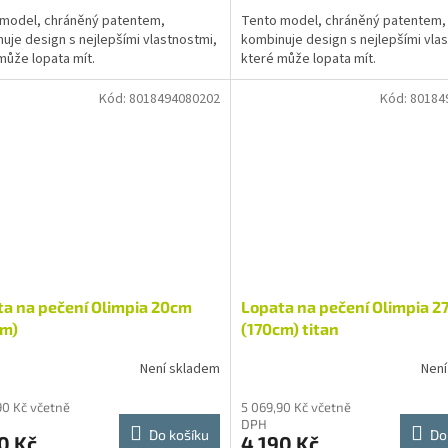
model, chráněný patentem,
Tento model, chráněný patentem,
uje design s nejlepšími vlastnostmi,
kombinuje design s nejlepšími vla
může lopata mít.
které může lopata mít.
Kód:
8018494080202
Kód:
80184
a na pečení Olimpia 20cm
Lopata na pečení Olimpia 2
cm)
(170cm) titan
Není skladem
Není
90 Kč včetně
5 069,90 Kč včetně
DPH
Do košíku
Do
0 Kč
4 190 Kč