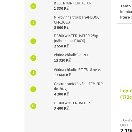
B 100 N WINTERHALTER
Tento 
1 330 Kč
kombin
které 
Mikrovlnná trouba SAMSUNG
CM-1099/A
8 900 Kč
F 8500 WINTERHALTER 25kg
(náhrada za F 8400)
2 550 Kč
Vitrína chladící RT-93L
12 320 Kč
Vitrína chladící RT-78L-8 nerez
12 660 Kč
Gastronomická váha TEM SRP
do 30kg
Lopat
4 200 Kč
(170
F 8700 WINTERHALTER
3 400 Kč
2 649,
DPH
2 19