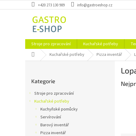
Přejít
+420 273 130 989
info@gastroeshop.cz
na
obsah
Stroje pro zpracování
Kuchařské potřeby
Te
Domů
Kuchařské potřeby
Pizza inventář
L
P
Lop
o
Přeskočit
s
Kategorie
kategorie
Nejpr
t
r
Stroje pro zpracování
a
Kuchařské potřeby
n
Kuchyňské pomůcky
n
í
Servírování
p
Barový inventář
a
Pizza inventář