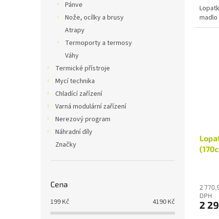
Pánve
Lopatk
madlo
Nože, ocílky a brusy
Atrapy
Termoporty a termosy
Váhy
Termické přístroje
Mycí technika
Chladící zařízení
Varná modulární zařízení
Nerezový program
Náhradní díly
Lopat
Značky
(170
Cena
2 770,
DPH
199
Kč
4190
Kč
2 29