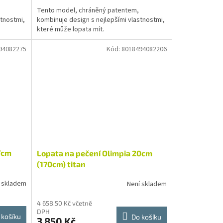
Tento model, chráněný patentem,
stnostmi,
kombinuje design s nejlepšími vlastnostmi,
které může lopata mít.
94082275
Kód:
8018494082206
7cm
Lopata na pečení Olimpia 20cm
(170cm) titan
 skladem
Není skladem
4 658,50 Kč včetně
DPH
 košíku
Do košíku
3 850 Kč