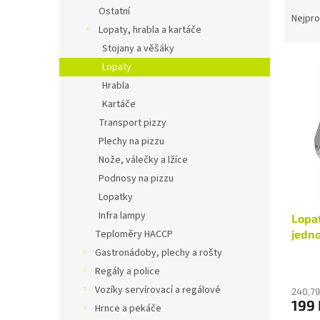
Ř
n
Ostatní
a
e
Nejpro
Lopaty, hrabla a kartáče
z
l
e
Stojany a věšáky
V
n
Lopaty
ý
í
Hrabla
p
p
Kartáče
i
r
Transport pizzy
s
o
p
Plechy na pizzu
d
r
u
Nože, válečky a lžíce
o
k
Podnosy na pizzu
d
t
Lopatky
u
ů
Infra lampy
Lopa
k
jedn
Teploměry HACCP
t
ů
Gastronádoby, plechy a rošty
Regály a police
Vozíky servírovací a regálové
240,79
199 
Hrnce a pekáče