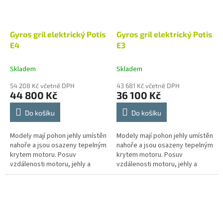
Gyros gril elektrický Potis
Gyros gril elektrický Potis
E4
E3
Skladem
Skladem
54 208 Kč včetně DPH
43 681 Kč včetně DPH
44 800 Kč
36 100 Kč
Do košíku
Do košíku
Modely mají pohon jehly umístěn
Modely mají pohon jehly umístěn
nahoře a jsou osazeny tepelným
nahoře a jsou osazeny tepelným
krytem motoru. Posuv
krytem motoru. Posuv
vzdálenosti motoru, jehly a
vzdálenosti motoru, jehly a
naklánění jehly umožňuje lépe
naklánění jehly umožňuje lépe
regulovat teplotu v
regulovat teplotu v
jednotlivých...
jednotlivých...