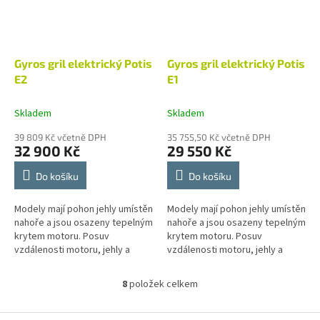
Gyros gril elektrický Potis
Gyros gril elektrický Potis
E2
E1
Skladem
Skladem
39 809 Kč včetně DPH
35 755,50 Kč včetně DPH
32 900 Kč
29 550 Kč
Do košíku
Do košíku
Modely mají pohon jehly umístěn
Modely mají pohon jehly umístěn
nahoře a jsou osazeny tepelným
nahoře a jsou osazeny tepelným
krytem motoru. Posuv
krytem motoru. Posuv
vzdálenosti motoru, jehly a
vzdálenosti motoru, jehly a
naklánění jehly umožňuje lépe
naklánění jehly umožňuje lépe
regulovat teplotu v
regulovat teplotu v
8
položek celkem
O
jednotlivých...
jednotlivých...
v
l
Z