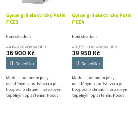
Gyros gril elektrický Potis
Gyros gril elektrický Potis
F CE3
F CE4
Není skladem
Není skladem
44 649 Kč včetně DPH
48 339,50 Kč včetně DPH
36 900 Kč
39 950 Kč
Do košíku
Do košíku
Model s pohonem jehly
Model s pohonem jehly
umístěným v podstavci a je
umístěným v podstavci a je
bezpečně chráněn nerezovým
bezpečně chráněn nerezovým
tepelným opláštěním. Posuv
tepelným opláštěním. Posuv
vzdálenosti topnic a naklonění
vzdálenosti topnic a naklonění
jehly umožňuje lépe regulovat
jehly umožňuje lépe regulovat
teplotu v...
teplotu v...