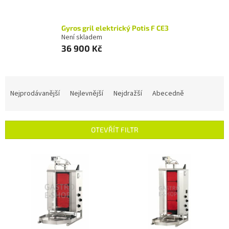
Gyros gril elektrický Potis F CE3
Není skladem
36 900 Kč
Ř
a
Nejprodávanější
Nejlevnější
Nejdražší
Abecedně
z
e
n
OTEVŘÍT FILTR
í
p
V
r
ý
o
p
d
i
u
s
k
p
t
r
ů