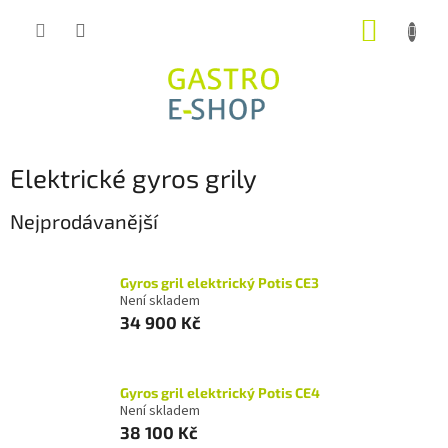
Přejít
NÁKUP
na
obsah
KOŠÍK
Elektrické gyros grily
Nejprodávanější
Gyros gril elektrický Potis CE3
Není skladem
34 900 Kč
Gyros gril elektrický Potis CE4
Není skladem
38 100 Kč