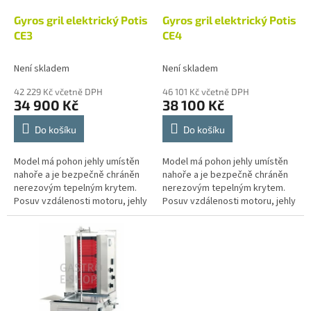
o
d
Gyros gril elektrický Potis
Gyros gril elektrický Potis
u
CE3
CE4
k
t
Není skladem
Není skladem
ů
42 229 Kč včetně DPH
46 101 Kč včetně DPH
34 900 Kč
38 100 Kč
Do košíku
Do košíku
Model má pohon jehly umístěn
Model má pohon jehly umístěn
nahoře a je bezpečně chráněn
nahoře a je bezpečně chráněn
nerezovým tepelným krytem.
nerezovým tepelným krytem.
Posuv vzdálenosti motoru, jehly
Posuv vzdálenosti motoru, jehly
a naklánění jehly umožňuje lépe
a naklánění jehly umožňuje lépe
regulovat teplotu v...
regulovat teplotu v...