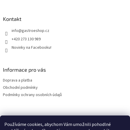
á
á
d
p
a
a
Kontakt
c
t
í
info
@
gastroeshop.cz
í
p
r
+420 273 130 989
v
Novinky na Facebooku!
k
y
v
ý
Informace pro vás
p
i
Doprava a platba
s
u
Obchodní podmínky
Podmínky ochrany osobních údajů
Facebook
Používáme cookies, abychom Vám umožnili pohodlné