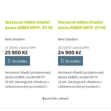
Vestavná mělká chladící
Vestavná mělká chladící
deska ASBER DRTP-311 HC
deska ASBER DRTP-211 HC
Není skladem
Není skladem
31 339 Kč včetně DPH
30 129 Kč včetně DPH
25 900 Kč
24 900 Kč
Do košíku
Do košíku
Vestavná chladící prolamovaná
Vestavná chladící prolamovaná
deska ASBER, model DRTP-
deska ASBER, model DRTP-
311HC (ekologické chladivo) v
211HC (ekologické chladivo) v
celonerezovém provedení s
celonerezovém provedení s
vestavěným chladícím
vestavěným chladícím
agrgátem, ovládána
agrgátem, ovládána
8
položek celkem
O
elektronickým termostatem s...
elektronickým termostatem s...
v
l
Z