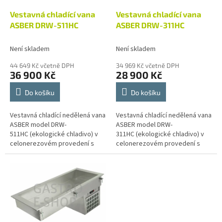
o
d
Vestavná chladící vana
Vestavná chladící vana
u
ASBER DRW-511HC
ASBER DRW-311HC
k
t
Není skladem
Není skladem
ů
44 649 Kč včetně DPH
34 969 Kč včetně DPH
36 900 Kč
28 900 Kč
Do košíku
Do košíku
Vestavná chladící nedělená vana
Vestavná chladící nedělená vana
ASBER model DRW-
ASBER model DRW-
511HC (ekologické chladivo) v
311HC (ekologické chladivo) v
celonerezovém provedení s
celonerezovém provedení s
vestavěným chladícím
vestavěným chladícím
agrgátem, ovládána
agrgátem, ovládána
elektronickým termostatem s...
elektronickým termostatem s...