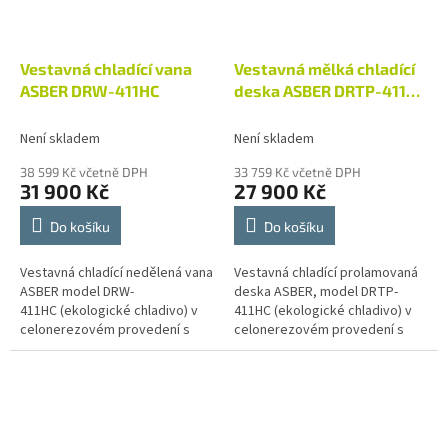
Vestavná chladící vana
Vestavná mělká chladící
ASBER DRW-411HC
deska ASBER DRTP-411
HC
Není skladem
Není skladem
38 599 Kč včetně DPH
33 759 Kč včetně DPH
31 900 Kč
27 900 Kč
Do košíku
Do košíku
Vestavná chladící nedělená vana
Vestavná chladící prolamovaná
ASBER model DRW-
deska ASBER, model DRTP-
411HC (ekologické chladivo) v
411HC (ekologické chladivo) v
celonerezovém provedení s
celonerezovém provedení s
vestavěným chladícím
vestavěným chladícím
agrgátem, ovládána
agrgátem, ovládána
elektronickým termostatem s...
elektronickým termostatem s...