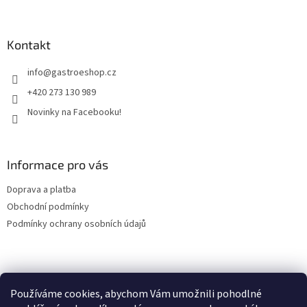
á
á
d
p
a
a
Kontakt
c
t
í
info
@
gastroeshop.cz
í
p
r
+420 273 130 989
v
Novinky na Facebooku!
k
y
v
ý
Informace pro vás
p
i
Doprava a platba
s
u
Obchodní podmínky
Podmínky ochrany osobních údajů
Facebook
Používáme cookies, abychom Vám umožnili pohodlné