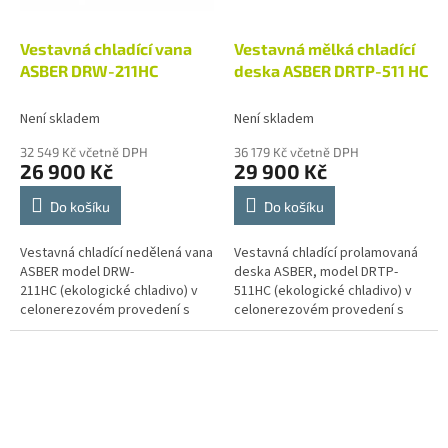
Vestavná chladící vana
Vestavná mělká chladící
ASBER DRW-211HC
deska ASBER DRTP-511 HC
Není skladem
Není skladem
32 549 Kč včetně DPH
36 179 Kč včetně DPH
26 900 Kč
29 900 Kč
Do košíku
Do košíku
Vestavná chladící nedělená vana
Vestavná chladící prolamovaná
ASBER model DRW-
deska ASBER, model DRTP-
211HC (ekologické chladivo) v
511HC (ekologické chladivo) v
celonerezovém provedení s
celonerezovém provedení s
vestavěným chladícím
vestavěným chladícím
agrgátem, ovládána
agrgátem, ovládána
elektronickým termostatem s...
elektronickým termostatem s...