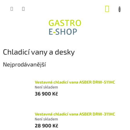
Přejít
NÁKUP
na
obsah
KOŠÍK
Chladicí vany a desky
Nejprodávanější
Vestavná chladící vana ASBER DRW-511HC
Není skladem
36 900 Kč
Vestavná chladící vana ASBER DRW-311HC
Není skladem
28 900 Kč