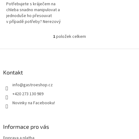
Potřebujete s kráječem na
chleba snadno manipulovat a
jednoduše ho přesouvat
v případě potřeby? Nerezový
podstavec od německé
společnosti MHS
1
položek celkem
O
Schneidetechnik v pojízdném...
v
l
Z
á
á
d
p
a
a
Kontakt
c
t
í
info
@
gastroeshop.cz
í
p
r
+420 273 130 989
v
Novinky na Facebooku!
k
y
v
ý
Informace pro vás
p
i
Doprava a platba