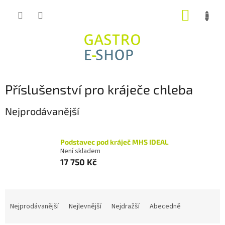
Přejít
NÁKUP
na
obsah
KOŠÍK
Příslušenství pro kráječe chleba
Nejprodávanější
Podstavec pod kráječ MHS IDEAL
Není skladem
17 750 Kč
Ř
a
Nejprodávanější
Nejlevnější
Nejdražší
Abecedně
z