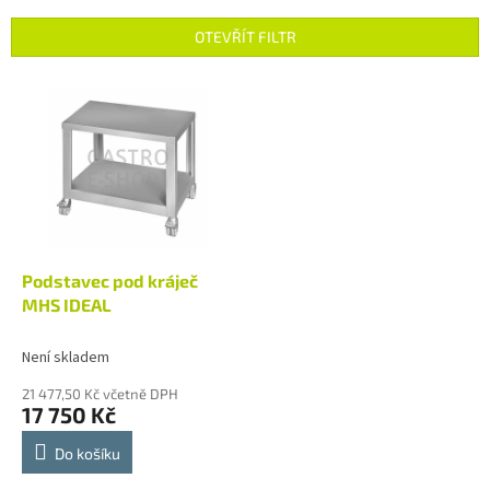
e
n
OTEVŘÍT FILTR
í
p
V
r
ý
o
p
d
i
u
s
k
p
t
r
ů
o
d
Podstavec pod kráječ
u
MHS IDEAL
k
t
Není skladem
ů
21 477,50 Kč včetně DPH
17 750 Kč
Do košíku