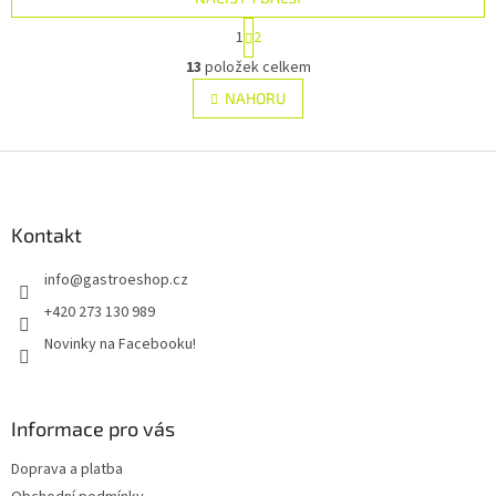
S
1
2
t
O
r
13
položek celkem
v
á
l
NAHORU
n
á
k
d
o
v
Z
a
á
c
á
n
í
p
í
p
a
Kontakt
r
t
v
info
@
gastroeshop.cz
í
k
y
+420 273 130 989
v
Novinky na Facebooku!
ý
p
i
s
Informace pro vás
u
Doprava a platba