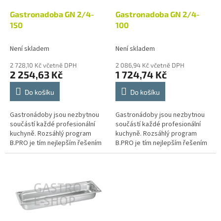
o
d
Gastronadoba GN 2/4-
Gastronadoba GN 2/4-
u
150
100
k
t
Není skladem
Není skladem
ů
2 728,10 Kč včetně DPH
2 086,94 Kč včetně DPH
2 254,63 Kč
1 724,74 Kč
Do košíku
Do košíku
Gastronádoby jsou nezbytnou
Gastronádoby jsou nezbytnou
součástí každé profesionální
součástí každé profesionální
kuchyně. Rozsáhlý program
kuchyně. Rozsáhlý program
B.PRO je tím nejlepším řešením
B.PRO je tím nejlepším řešením
pro provoz velkokuchyní
pro provoz velkokuchyní
různých zaměření, jako jsou
různých zaměření, jako jsou
školní a...
školní a...