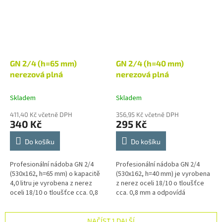
GN 2/4 (h=65 mm)
GN 2/4 (h=40 mm)
nerezová plná
nerezová plná
Skladem
Skladem
411,40 Kč včetně DPH
356,95 Kč včetně DPH
340 Kč
295 Kč
Do košíku
Do košíku
Profesionální nádoba GN 2/4
Profesionální nádoba GN 2/4
(530x162, h=65 mm) o kapacitě
(530x162, h=40 mm) je vyrobena
4,0 litru je vyrobena z nerez
z nerez oceli 18/10 o tloušťce
oceli 18/10 o tloušťce cca. 0,8
cca. 0,8 mm a odpovídá
mm a odpovídá nejvyšším
nejvyšším nárokům na kvalitu
nárokům na kvalitu výrobku a
výrobku a jeho zpracování....
jeho...
NAČÍST 1 DALŠÍ