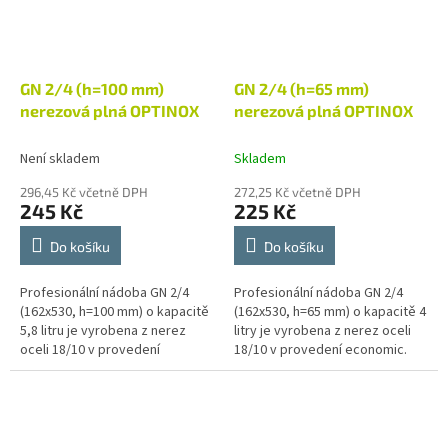
GN 2/4 (h=100 mm)
GN 2/4 (h=65 mm)
nerezová plná OPTINOX
nerezová plná OPTINOX
Není skladem
Skladem
296,45 Kč včetně DPH
272,25 Kč včetně DPH
245 Kč
225 Kč
Do košíku
Do košíku
Profesionální nádoba GN 2/4
Profesionální nádoba GN 2/4
(162x530, h=100 mm) o kapacitě
(162x530, h=65 mm) o kapacitě 4
5,8 litru je vyrobena z nerez
litry je vyrobena z nerez oceli
oceli 18/10 v provedení
18/10 v provedení economic.
economic. Gastronádoba je
Gastronádoba je svým
svým charakterem určená pro
charakterem určená pro
přípravu,...
přípravu,...