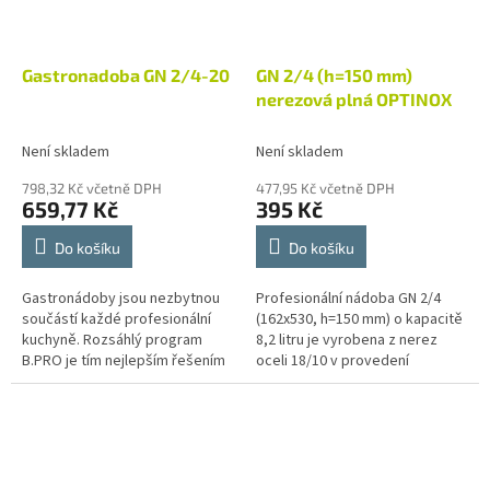
Gastronadoba GN 2/4-20
GN 2/4 (h=150 mm)
nerezová plná OPTINOX
Není skladem
Není skladem
798,32 Kč včetně DPH
477,95 Kč včetně DPH
659,77 Kč
395 Kč
Do košíku
Do košíku
Gastronádoby jsou nezbytnou
Profesionální nádoba GN 2/4
součástí každé profesionální
(162x530, h=150 mm) o kapacitě
kuchyně. Rozsáhlý program
8,2 litru je vyrobena z nerez
B.PRO je tím nejlepším řešením
oceli 18/10 v provedení
pro provoz velkokuchyní
economic. Gastronádoba je
různých zaměření, jako jsou
svým charakterem určená pro
školní a...
přípravu,...