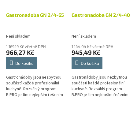
Gastronadoba GN 2/4-65
Gastronadoba GN 2/4-40
Není skladem
Není skladem
1 169,19 Kč včetně DPH
1 144,04 Kč včetně DPH
966,27 Kč
945,49 Kč
Do košíku
Do košíku
Gastronádoby jsou nezbytnou
Gastronádoby jsou nezbytnou
součástí každé profesionální
součástí každé profesionální
kuchyně. Rozsáhlý program
kuchyně. Rozsáhlý program
B.PRO je tím nejlepším řešením
B.PRO je tím nejlepším řešením
pro provoz velkokuchyní
pro provoz velkokuchyní
různých zaměření, jako jsou
různých zaměření, jako jsou
školní a...
školní a...