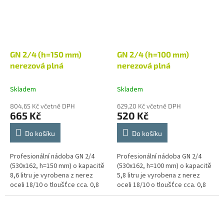
GN 2/4 (h=150 mm)
GN 2/4 (h=100 mm)
nerezová plná
nerezová plná
Skladem
Skladem
804,65 Kč včetně DPH
629,20 Kč včetně DPH
665 Kč
520 Kč
Do košíku
Do košíku
Profesionální nádoba GN 2/4
Profesionální nádoba GN 2/4
(530x162, h=150 mm) o kapacitě
(530x162, h=100 mm) o kapacitě
8,6 litru je vyrobena z nerez
5,8 litru je vyrobena z nerez
oceli 18/10 o tloušťce cca. 0,8
oceli 18/10 o tloušťce cca. 0,8
mm a odpovídá nejvyšším
mm a odpovídá nejvyšším
nárokům na kvalitu výrobku a...
nárokům na kvalitu výrobku a...