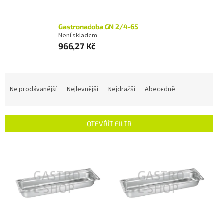
Gastronadoba GN 2/4-65
Není skladem
966,27 Kč
Ř
a
Nejprodávanější
Nejlevnější
Nejdražší
Abecedně
z
e
n
OTEVŘÍT FILTR
í
p
V
r
ý
o
p
d
i
u
s
k
p
t
r
ů