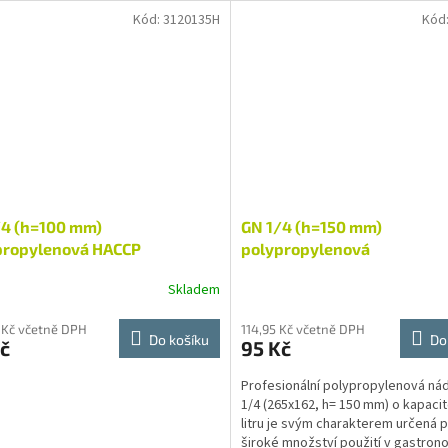
Kód:
3120135H
Kód
/4 (h=100 mm)
GN 1/4 (h=150 mm)
propylenová HACCP
polypropylenová
Skladem
 Kč včetně DPH
114,95 Kč včetně DPH
Do košíku
Do
č
95 Kč
Profesionální polypropylenová ná
1/4 (265x162, h= 150 mm) o kapacit
litru je svým charakterem určená 
široké množství použití v gastrono