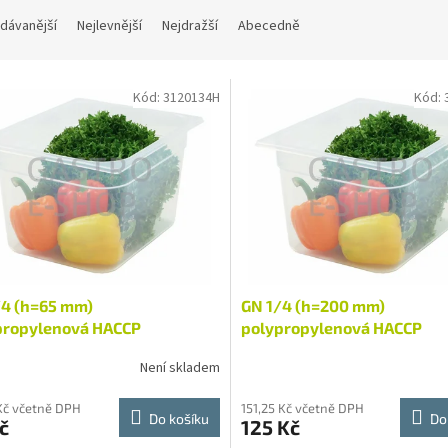
dávanější
Nejlevnější
Nejdražší
Abecedně
Kód:
3120134H
Kód:
/4 (h=65 mm)
GN 1/4 (h=200 mm)
propylenová HACCP
polypropylenová HACCP
Není skladem
Kč včetně DPH
151,25 Kč včetně DPH
Do košíku
Do
č
125 Kč