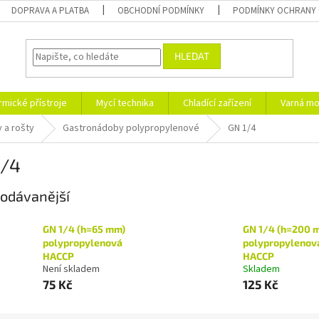
DOPRAVA A PLATBA
OBCHODNÍ PODMÍNKY
PODMÍNKY OCHRANY 
HLEDAT
rmické přístroje
Mycí technika
Chladící zařízení
Varná mo
 a rošty
Gastronádoby polypropylenové
GN 1/4
1/4
odávanější
GN 1/4 (h=65 mm)
GN 1/4 (h=200 
polypropylenová
polypropylenov
HACCP
HACCP
Není skladem
Skladem
75 Kč
125 Kč