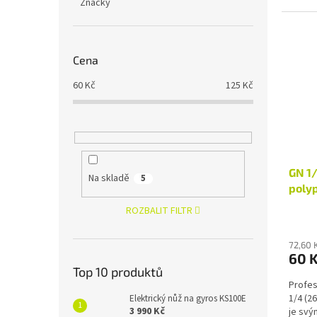
Značky
Cena
60
Kč
125
Kč
GN 1
Na skladě
5
poly
ROZBALIT FILTR
72,60 
60 
Top 10 produktů
Profes
1/4 (2
Elektrický nůž na gyros KS100E
3 990 Kč
je svý