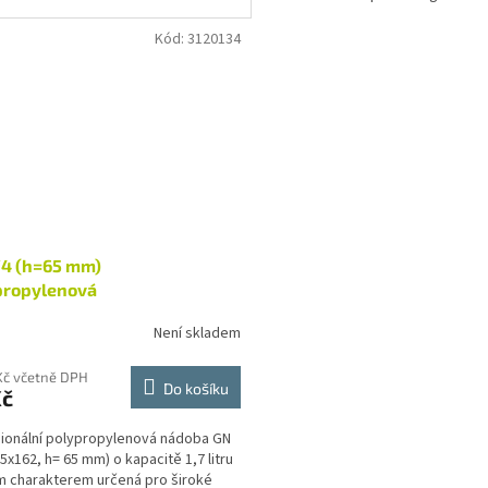
Gastronádoba je...
Kód:
3120134
/4 (h=65 mm)
propylenová
Není skladem
Kč včetně DPH
Do košíku
Kč
ionální polypropylenová nádoba GN
65x162, h= 65 mm) o kapacitě 1,7 litru
m charakterem určená pro široké