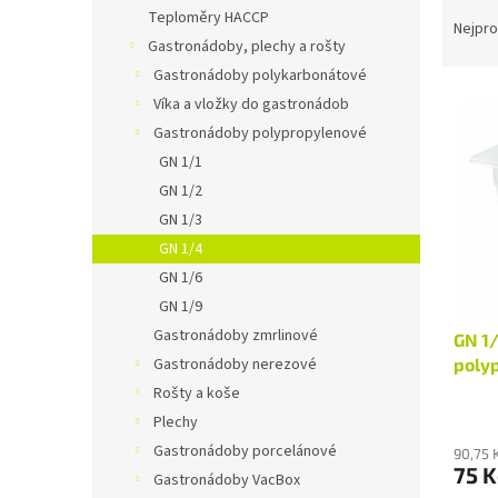
Ř
n
Teploměry HACCP
a
e
Nejpro
Gastronádoby, plechy a rošty
z
l
e
Gastronádoby polykarbonátové
V
n
Víka a vložky do gastronádob
ý
í
Gastronádoby polypropylenové
p
p
GN 1/1
i
r
GN 1/2
s
o
p
GN 1/3
d
r
u
GN 1/4
o
k
GN 1/6
d
t
GN 1/9
u
ů
Gastronádoby zmrlinové
GN 1
k
poly
Gastronádoby nerezové
t
ů
Rošty a koše
Plechy
Gastronádoby porcelánové
90,75 
75 K
Gastronádoby VacBox