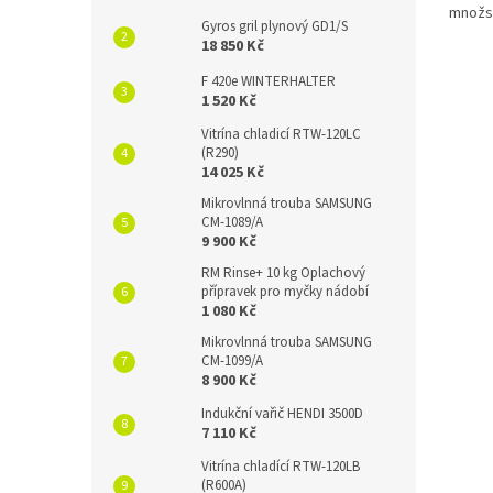
množst
Gyros gril plynový GD1/S
Gastro
18 850 Kč
F 420e WINTERHALTER
1 520 Kč
Vitrína chladicí RTW-120LC
(R290)
14 025 Kč
Mikrovlnná trouba SAMSUNG
CM-1089/A
9 900 Kč
RM Rinse+ 10 kg Oplachový
přípravek pro myčky nádobí
1 080 Kč
Mikrovlnná trouba SAMSUNG
CM-1099/A
8 900 Kč
Indukční vařič HENDI 3500D
7 110 Kč
Vitrína chladící RTW-120LB
(R600A)