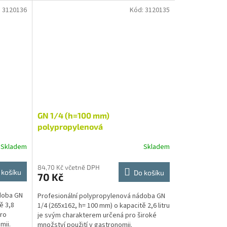
:
3120136
Kód:
3120135
GN 1/4 (h=100 mm)
polypropylenová
Skladem
Skladem
84,70 Kč včetně DPH
 košíku
Do košíku
70 Kč
doba GN
Profesionální polypropylenová nádoba GN
ě 3,8
1/4 (265x162, h= 100 mm) o kapacitě 2,6 litru
pro
je svým charakterem určená pro široké
mii.
množství použití v gastronomii.