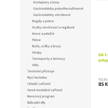
Kontejnery a boxy
Gastronádoby polyethersulfonové
Gastronádoby zmrzlinové
Regály a police
Vozíky servírovací a regálové
Hrnce a pekáče
Pánve
Nože, ocílky a brusy
Atrapy
GN 1
Termoporty a termosy
poly
Váhy
Termické přístroje
Mycí technika
102,85
85 K
Chladící zařízení
Varná modulární zařízení
Nerezový program
Náhradní díly