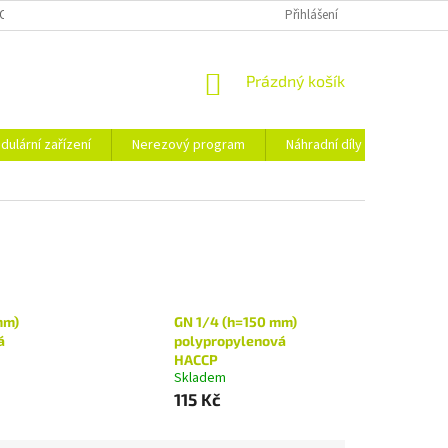
OSOBNÍCH ÚDAJŮ
Přihlášení
NÁKUPNÍ
Prázdný košík
KOŠÍK
dulární zařízení
Nerezový program
Náhradní díly
Obchod
mm)
GN 1/4 (h=150 mm)
á
polypropylenová
HACCP
Skladem
115 Kč