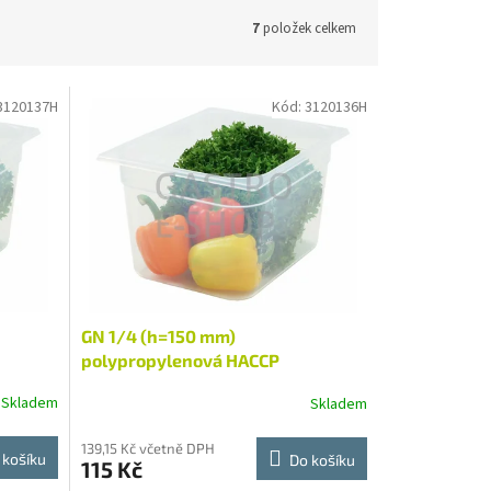
7
položek celkem
3120137H
Kód:
3120136H
GN 1/4 (h=150 mm)
polypropylenová HACCP
Skladem
Skladem
139,15 Kč včetně DPH
 košíku
Do košíku
115 Kč