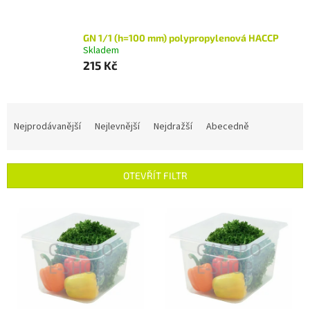
GN 1/1 (h=100 mm) polypropylenová HACCP
Skladem
215 Kč
Ř
a
Nejprodávanější
Nejlevnější
Nejdražší
Abecedně
z
e
n
OTEVŘÍT FILTR
í
p
V
r
ý
o
p
d
i
u
s
k
p
t
r
ů