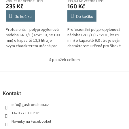
284,35 Kč včetně DPH
193,60 Kč včetně DPH
235 Kč
160 Kč
Do košíku
Do košíku
Profesionální polypropylenová
Profesionální polypropylenová
nádoba GN 1/1 (325x530, h= 100
nádoba GN 1/1 (325x530, h= 65
mm) o kapacitě 13,3 litru je
mm) o kapacitě 9,0 litru je svým
svým charakterem určená pro
charakterem určená pro široké
široké množství použití v
množství použití v gastronomii.
gastronomii. Gastronádoba je...
Gastronádoba je...
8
položek celkem
O
v
l
Z
á
á
d
p
a
a
Kontakt
c
t
í
info
@
gastroeshop.cz
í
p
r
+420 273 130 989
v
Novinky na Facebooku!
k
y