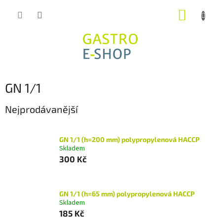
Přejít
NÁKUP
na
obsah
KOŠÍK
GN 1/1
Nejprodávanější
GN 1/1 (h=200 mm) polypropylenová HACCP
Skladem
300 Kč
GN 1/1 (h=65 mm) polypropylenová HACCP
Skladem
185 Kč