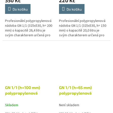
350 Kč
220 Kč
Do košíku
Do košíku
Profesionální polypropylenová
Profesionální polypropylenová
nádoba GN 1/1 (325x530, h= 200
nádoba GN 1/1 (325x530, h= 150
mm) o kapacitě 26,4 litru je
mm) o kapacitě 20,0 litru je
svým charakterem určená pro
svým charakterem určená pro
široké množství použití v
široké množství použití v
gastronomii. Gastronádoba je...
gastronomii. Gastronádoba je...
GN 1/1 (h=100 mm)
GN 1/1 (h=65 mm)
polypropylenová
polypropylenová
Skladem
Není skladem