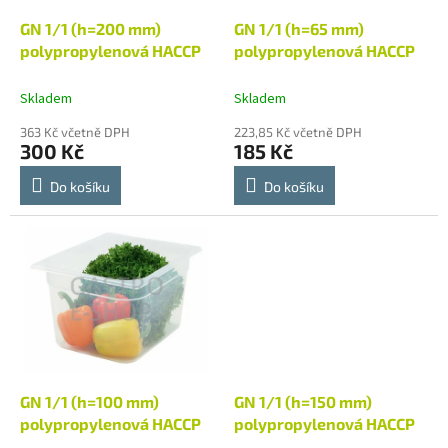
o
d
GN 1/1 (h=200 mm)
GN 1/1 (h=65 mm)
u
polypropylenová HACCP
polypropylenová HACCP
k
t
Skladem
Skladem
ů
363 Kč včetně DPH
223,85 Kč včetně DPH
300 Kč
185 Kč
Do košíku
Do košíku
GN 1/1 (h=100 mm)
GN 1/1 (h=150 mm)
polypropylenová HACCP
polypropylenová HACCP