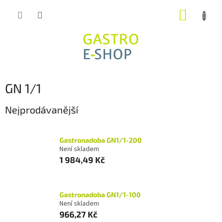
Přejít
NÁKUP
na
obsah
KOŠÍK
GN 1/1
Nejprodávanější
Gastronadoba GN1/1-200
Není skladem
1 984,49 Kč
Gastronadoba GN1/1-100
Není skladem
966,27 Kč