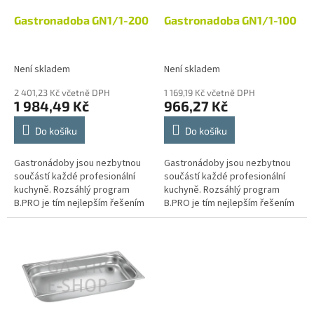
o
d
Gastronadoba GN1/1-200
Gastronadoba GN1/1-100
u
k
t
Není skladem
Není skladem
ů
2 401,23 Kč včetně DPH
1 169,19 Kč včetně DPH
1 984,49 Kč
966,27 Kč
Do košíku
Do košíku
Gastronádoby jsou nezbytnou
Gastronádoby jsou nezbytnou
součástí každé profesionální
součástí každé profesionální
kuchyně. Rozsáhlý program
kuchyně. Rozsáhlý program
B.PRO je tím nejlepším řešením
B.PRO je tím nejlepším řešením
pro provoz velkokuchyní
pro provoz velkokuchyní
různých zaměření, jako jsou
různých zaměření, jako jsou
školní a...
školní a...