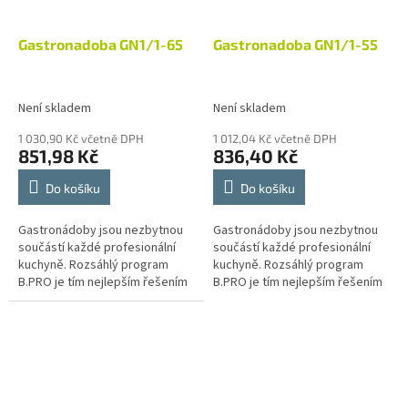
Gastronadoba GN1/1-65
Gastronadoba GN1/1-55
Není skladem
Není skladem
1 030,90 Kč včetně DPH
1 012,04 Kč včetně DPH
851,98 Kč
836,40 Kč
Do košíku
Do košíku
Gastronádoby jsou nezbytnou
Gastronádoby jsou nezbytnou
součástí každé profesionální
součástí každé profesionální
kuchyně. Rozsáhlý program
kuchyně. Rozsáhlý program
B.PRO je tím nejlepším řešením
B.PRO je tím nejlepším řešením
pro provoz velkokuchyní
pro provoz velkokuchyní
různých zaměření, jako jsou
různých zaměření, jako jsou
školní a...
školní a...