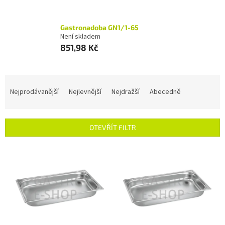
Gastronadoba GN1/1-65
Není skladem
851,98 Kč
Ř
a
Nejprodávanější
Nejlevnější
Nejdražší
Abecedně
z
e
n
OTEVŘÍT FILTR
í
p
V
r
ý
o
p
d
i
u
s
k
p
t
r
ů