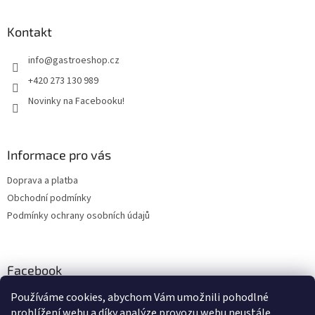
á
d
p
a
a
Kontakt
c
t
í
info
@
gastroeshop.cz
í
p
r
+420 273 130 989
v
Novinky na Facebooku!
k
y
v
ý
Informace pro vás
p
i
Doprava a platba
s
u
Obchodní podmínky
Podmínky ochrany osobních údajů
Facebook
Gastro E-shop
Používáme cookies, abychom Vám umožnili pohodlné
prohlížení webu a díky analýze provozu webu neustále