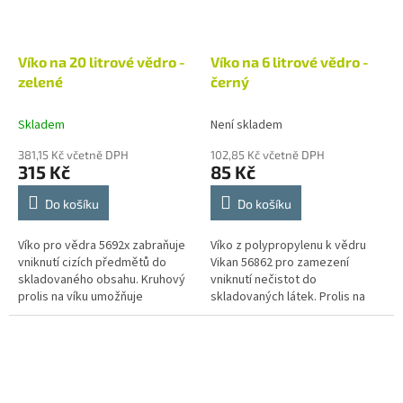
Víko na 20 litrové vědro -
Víko na 6 litrové vědro -
zelené
černý
Skladem
Není skladem
381,15 Kč včetně DPH
102,85 Kč včetně DPH
315 Kč
85 Kč
Do košíku
Do košíku
Víko pro vědra 5692x zabraňuje
Víko z polypropylenu k vědru
vniknutí cizích předmětů do
Vikan 56862 pro zamezení
skladovaného obsahu. Kruhový
vniknutí nečistot do
prolis na víku umožňuje
skladovaných látek. Prolis na
stohování věder. Vikan je přední
víku umožňuje stohování věder.
světový výrobce čistícího...
Vikan je přední světový výrobce
čistícího...