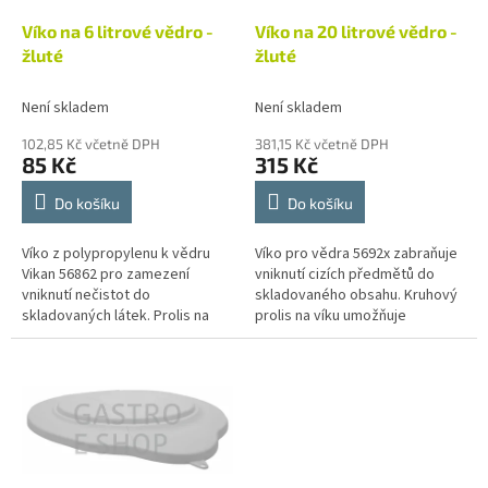
o
d
Víko na 6 litrové vědro -
Víko na 20 litrové vědro -
u
žluté
žluté
k
t
Není skladem
Není skladem
ů
102,85 Kč včetně DPH
381,15 Kč včetně DPH
85 Kč
315 Kč
Do košíku
Do košíku
Víko z polypropylenu k vědru
Víko pro vědra 5692x zabraňuje
Vikan 56862 pro zamezení
vniknutí cizích předmětů do
vniknutí nečistot do
skladovaného obsahu. Kruhový
skladovaných látek. Prolis na
prolis na víku umožňuje
víku umožňuje stohování věder.
stohování věder. Vikan je přední
Vikan je přední světový výrobce
světový výrobce čistícího...
čistícího...