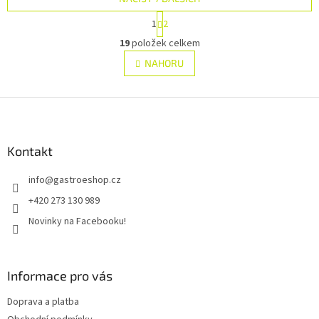
S
1
2
t
O
r
19
položek celkem
v
á
l
NAHORU
n
á
k
d
o
v
Z
a
á
c
á
n
í
p
í
p
a
Kontakt
r
t
v
info
@
gastroeshop.cz
í
k
y
+420 273 130 989
v
Novinky na Facebooku!
ý
p
i
s
Informace pro vás
u
Doprava a platba