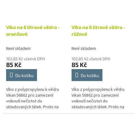
Víko na 6 litrové vědro -
Víko na 6 litrové vědro -
oranžové
růžové
Není skladem
Není skladem
102,85 Kč včetně DPH
102,85 Kč včetně DPH
85 Kč
85 Kč
Do košíku
Do košíku
Víko z polypropylenu k vědru
Víko z polypropylenu k vědru
Vikan 56862 pro zamezení
Vikan 56862 pro zamezení
vniknutí nečistot do
vniknutí nečistot do
skladovaných látek. Prolis na
skladovaných látek. Prolis na
víku umožňuje stohování věder.
víku umožňuje stohování věder.
Vikan je přední světový výrobce
Vikan je přední světový výrobce
čistícího...
čistícího...