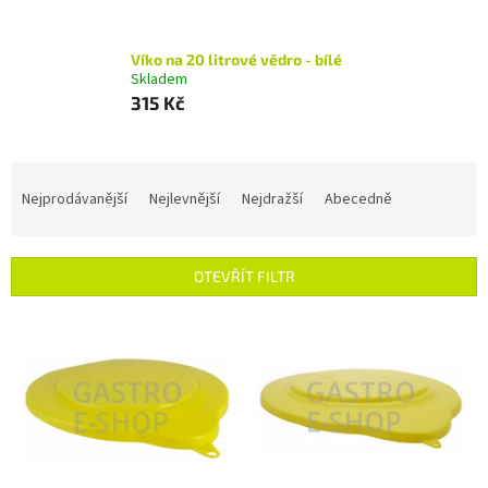
Víko na 20 litrové vědro - bílé
Skladem
315 Kč
Ř
a
Nejprodávanější
Nejlevnější
Nejdražší
Abecedně
z
e
n
OTEVŘÍT FILTR
í
p
V
r
ý
o
p
d
i
u
s
k
p
t
r
ů