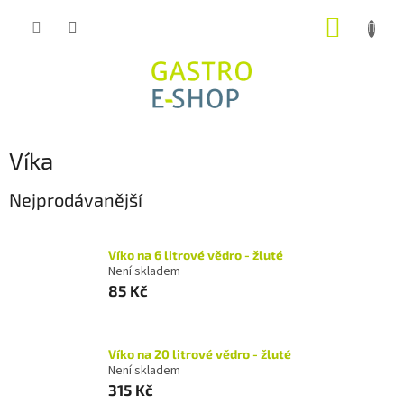
Přejít
NÁKUP
na
obsah
KOŠÍK
Víka
Nejprodávanější
Víko na 6 litrové vědro - žluté
Není skladem
85 Kč
Víko na 20 litrové vědro - žluté
Není skladem
315 Kč