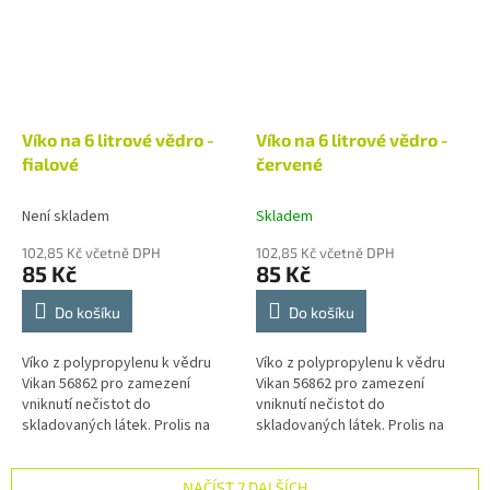
Víko na 6 litrové vědro -
Víko na 6 litrové vědro -
fialové
červené
Není skladem
Skladem
102,85 Kč včetně DPH
102,85 Kč včetně DPH
85 Kč
85 Kč
Do košíku
Do košíku
Víko z polypropylenu k vědru
Víko z polypropylenu k vědru
Vikan 56862 pro zamezení
Vikan 56862 pro zamezení
vniknutí nečistot do
vniknutí nečistot do
skladovaných látek. Prolis na
skladovaných látek. Prolis na
víku umožňuje stohování věder.
víku umožňuje stohování věder.
Vikan je přední světový výrobce
Vikan je přední světový výrobce
čistícího...
čistícího...
NAČÍST 7 DALŠÍCH