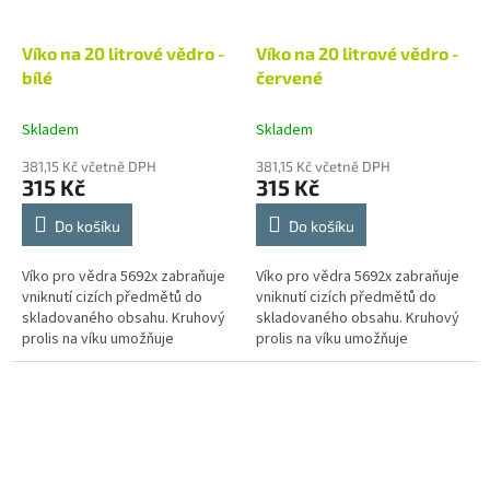
Víko na 20 litrové vědro -
Víko na 20 litrové vědro -
bílé
červené
Skladem
Skladem
381,15 Kč včetně DPH
381,15 Kč včetně DPH
315 Kč
315 Kč
Do košíku
Do košíku
Víko pro vědra 5692x zabraňuje
Víko pro vědra 5692x zabraňuje
vniknutí cizích předmětů do
vniknutí cizích předmětů do
skladovaného obsahu. Kruhový
skladovaného obsahu. Kruhový
prolis na víku umožňuje
prolis na víku umožňuje
stohování věder. Vikan je přední
stohování věder. Vikan je přední
světový výrobce čistícího...
světový výrobce čistícího...