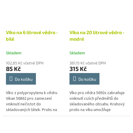
Víko na 6 litrové vědro -
Víko na 20 litrové vědro -
bilé
modré
Skladem
Skladem
102,85 Kč včetně DPH
381,15 Kč včetně DPH
85 Kč
315 Kč
Do košíku
Do košíku
Víko z polypropylenu k vědru
Víko pro vědra 5692x zabraňuje
Vikan 56862 pro zamezení
vniknutí cizích předmětů do
vniknutí nečistot do
skladovaného obsahu. Kruhový
skladovaných látek. Prolis na
prolis na víku umožňuje
víku umožňuje stohování věder.
stohování věder. Vikan je přední
Vikan je přední světový výrobce
světový výrobce čistícího...
čistícího...