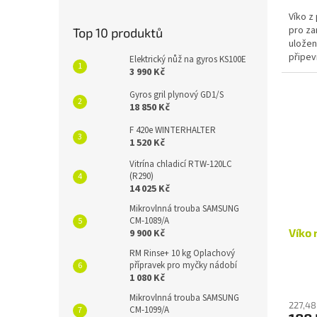
Víko z
pro za
Top 10 produktů
uložen
připev
Elektrický nůž na gyros KS100E
čistící
3 990 Kč
Gyros gril plynový GD1/S
18 850 Kč
F 420e WINTERHALTER
1 520 Kč
Vitrína chladicí RTW-120LC
(R290)
14 025 Kč
Mikrovlnná trouba SAMSUNG
CM-1089/A
Víko 
9 900 Kč
RM Rinse+ 10 kg Oplachový
přípravek pro myčky nádobí
1 080 Kč
Mikrovlnná trouba SAMSUNG
227,48
CM-1099/A