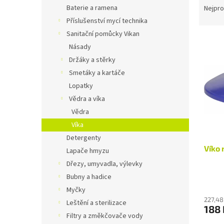
n
a
Baterie a ramena
Nejpro
e
z
Příslušenství mycí technika
l
e
Sanitační pomůcky Vikan
V
n
Násady
ý
í
Držáky a stěrky
p
p
i
r
Smetáky a kartáče
s
o
Lopatky
p
d
Vědra a víka
r
u
Vědra
o
k
Víka
d
t
Detergenty
u
ů
Víko 
k
Lapače hmyzu
t
Dřezy, umyvadla, výlevky
ů
Bubny a hadice
Myčky
227,48
Leštění a sterilizace
188 
Filtry a změkčovače vody