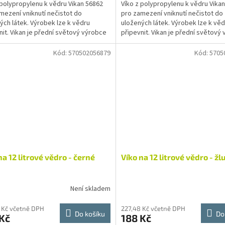
 polypropylenu k vědru Vikan 56862
Víko z polypropylenu k vědru Vika
mezení vniknutí nečistot do
pro zamezení vniknutí nečistot do
ých látek. Výrobek lze k vědru
uložených látek. Výrobek lze k věd
nit. Vikan je přední světový výrobce
připevnit. Vikan je přední světový
ho nářadí....
čistícího nářadí....
Kód:
570502056879
Kód:
5705
na 12 litrové vědro - černé
Víko na 12 litrové vědro - žl
Není skladem
 Kč včetně DPH
227,48 Kč včetně DPH
Do košíku
Do
Kč
188 Kč