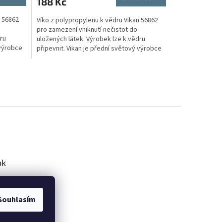
188 Kč
n 56862
Víko z polypropylenu k vědru Vikan 56862
pro zamezení vniknutí nečistot do
ru
uložených látek. Výrobek lze k vědru
 výrobce
připevnit. Vikan je přední světový výrobce
čistícího nářadí....
ok
Souhlasím