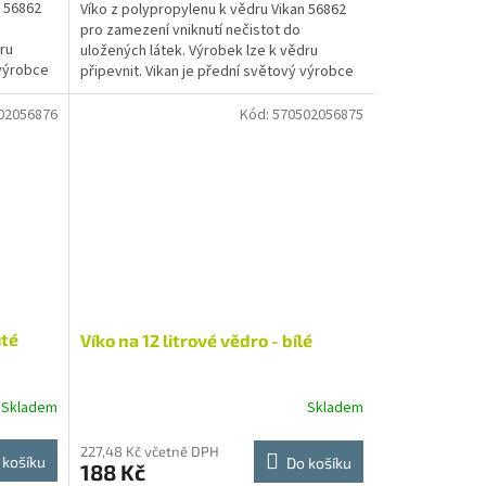
n 56862
Víko z polypropylenu k vědru Vikan 56862
pro zamezení vniknutí nečistot do
ru
uložených látek. Výrobek lze k vědru
 výrobce
připevnit. Vikan je přední světový výrobce
čistícího nářadí....
02056876
Kód:
570502056875
uté
Víko na 12 litrové vědro - bílé
Skladem
Skladem
227,48 Kč včetně DPH
 košíku
Do košíku
188 Kč