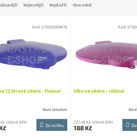
dávanější
Nejlevnější
Nejdražší
Abecedně
Kód:
570502056878
Kód:
5705
na 12 litrové vědro - fialové
Víko na vědro - růžové
Není skladem
Není
 Kč včetně DPH
227,48 Kč včetně DPH
Do košíku
Do
Kč
188 Kč