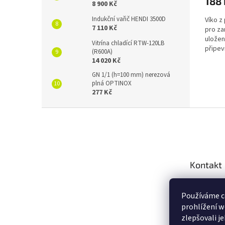
188 
8 900 Kč
Indukční vařič HENDI 3500D
Víko z
7 110 Kč
pro za
uložen
Vitrína chladící RTW-120LB
připev
(R600A)
čistící
14 020 Kč
GN 1/1 (h=100 mm) nerezová
plná OPTINOX
277 Kč
Z
á
p
a
t
Kontakt
í
info
@
Používáme c
+420 2
prohlížení w
Novink
zlepšovali j