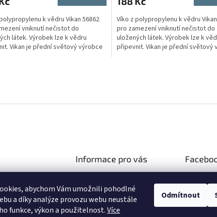
Kč
188 Kč
 polypropylenu k vědru Vikan 56862
Víko z polypropylenu k vědru Vika
mezení vniknutí nečistot do
pro zamezení vniknutí nečistot do
ých látek. Výrobek lze k vědru
uložených látek. Výrobek lze k věd
nit. Vikan je přední světový výrobce
připevnit. Vikan je přední světový
ho nářadí....
čistícího nářadí....
O
v
l
á
d
a
c
í
p
r
Informace pro vás
Facebo
v
k
Doprava a platba
gastroeshop.cz
y
ookies, abychom Vám umožnili pohodlné
Obchodní podmínky
v
73 130 989
Odmítnout
ý
ebu a díky analýze provozu webu neustále
Podmínky ochrany osobních
y na Facebooku!
p
eho funkce, výkon a použitelnost.
Více
údajů