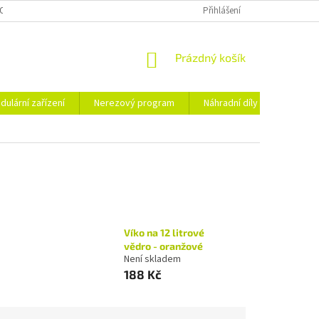
OSOBNÍCH ÚDAJŮ
Přihlášení
NÁKUPNÍ
Prázdný košík
KOŠÍK
dulární zařízení
Nerezový program
Náhradní díly
Obchod
Víko na 12 litrové
vědro - oranžové
Není skladem
188 Kč