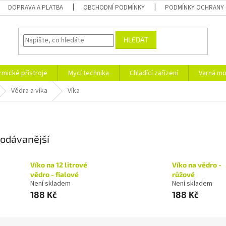
DOPRAVA A PLATBA
OBCHODNÍ PODMÍNKY
PODMÍNKY OCHRANY 
HLEDAT
rmické přístroje
Mycí technika
Chladící zařízení
Varná mo
Vědra a víka
Víka
odávanější
Víko na 12 litrové
Víko na vědro -
vědro - fialové
růžové
Není skladem
Není skladem
188 Kč
188 Kč