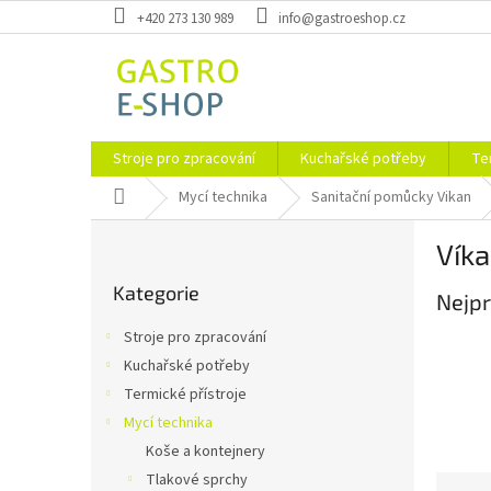
Přejít
+420 273 130 989
info@gastroeshop.cz
na
obsah
Stroje pro zpracování
Kuchařské potřeby
Te
Domů
Mycí technika
Sanitační pomůcky Vikan
P
Víka
o
Přeskočit
s
Kategorie
kategorie
Nejpr
t
r
Stroje pro zpracování
a
Kuchařské potřeby
n
Termické přístroje
n
í
Mycí technika
p
Koše a kontejnery
a
Tlakové sprchy
Ř