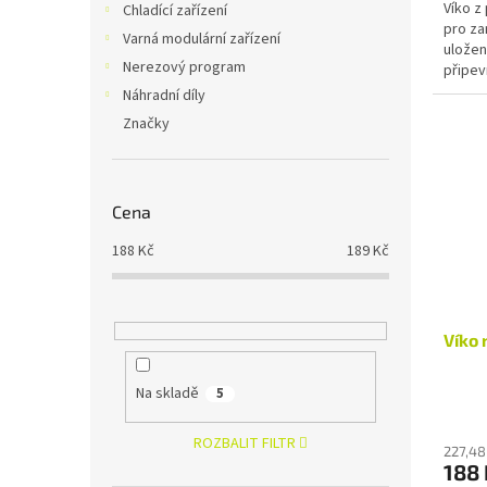
Víko z
Chladící zařízení
pro za
Varná modulární zařízení
uložen
Nerezový program
připev
čistící
Náhradní díly
Značky
Cena
188
Kč
189
Kč
Víko 
Na skladě
5
ROZBALIT FILTR
227,48
188 