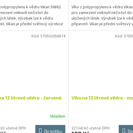
 polypropylenu k vědru Vikan 56862
Víko z polypropylenu k vědru Vika
mezení vniknutí nečistot do
pro zamezení vniknutí nečistot do
ých látek. Výrobek lze k vědru
uložených látek. Výrobek lze k věd
nit. Vikan je přední světový výrobce
připevnit. Vikan je přední světový
ho nářadí....
čistícího nářadí....
Kód:
570502056874
Kód:
5705
na 12 litrové vědro - červené
Víko na 12 litrové vědro - m
Skladem
 Kč včetně DPH
227,48 Kč včetně DPH
Do košíku
Do