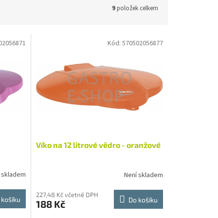
9
položek celkem
02056871
Kód:
570502056877
Víko na 12 litrové vědro - oranžové
 skladem
Není skladem
227,48 Kč včetně DPH
 košíku
Do košíku
188 Kč