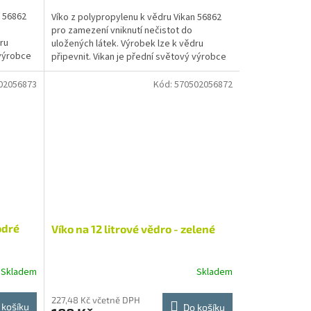
n 56862
Víko z polypropylenu k vědru Vikan 56862
pro zamezení vniknutí nečistot do
ru
uložených látek. Výrobek lze k vědru
 výrobce
připevnit. Vikan je přední světový výrobce
čistícího nářadí....
02056873
Kód:
570502056872
odré
Víko na 12 litrové vědro - zelené
Skladem
Skladem
227,48 Kč včetně DPH
 košíku
Do košíku