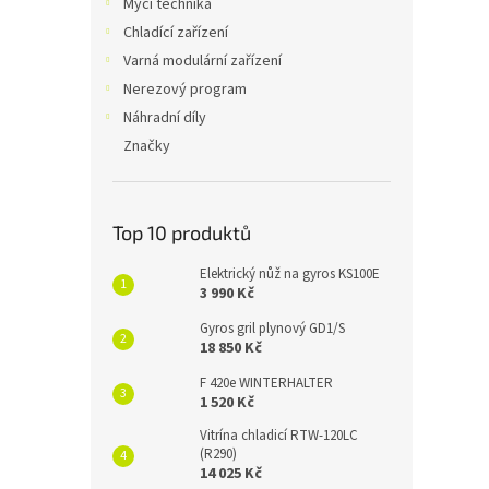
Mycí technika
Chladící zařízení
Varná modulární zařízení
Nerezový program
Náhradní díly
Značky
Top 10 produktů
Elektrický nůž na gyros KS100E
3 990 Kč
Gyros gril plynový GD1/S
18 850 Kč
F 420e WINTERHALTER
1 520 Kč
Vitrína chladicí RTW-120LC
(R290)
14 025 Kč