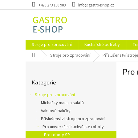
Přejít
+420 273 130 989
info@gastroeshop.cz
na
obsah
Stroje pro zpracování
Kuchařské potřeby
Te
Domů
Stroje pro zpracování
Příslušenství stroj
P
Pro 
o
Přeskočit
s
Kategorie
kategorie
t
r
Stroje pro zpracování
a
Míchačky masa a salátů
n
Vakuové baličky
n
í
Příslušenství stroje pro zpracování
p
Pro univerzální kuchyňské roboty
a
Pro roboty SP