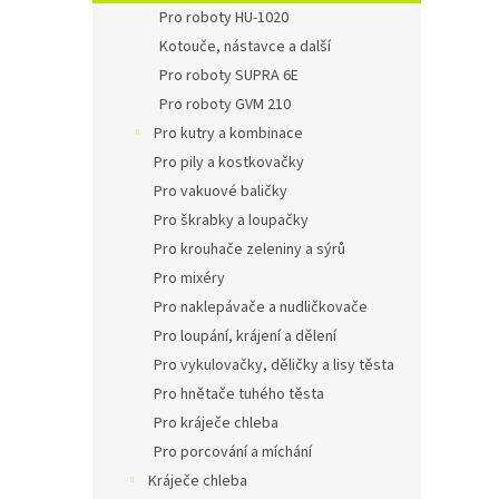
n
Pro roboty HU-1020
e
Kotouče, nástavce a další
l
Pro roboty SUPRA 6E
Pro roboty GVM 210
Pro kutry a kombinace
Pro pily a kostkovačky
Pro vakuové baličky
Pro škrabky a loupačky
Pro krouhače zeleniny a sýrů
Pro mixéry
Pro naklepávače a nudličkovače
Pro loupání, krájení a dělení
Pro vykulovačky, děličky a lisy těsta
Pro hnětače tuhého těsta
Pro kráječe chleba
Pro porcování a míchání
Kráječe chleba