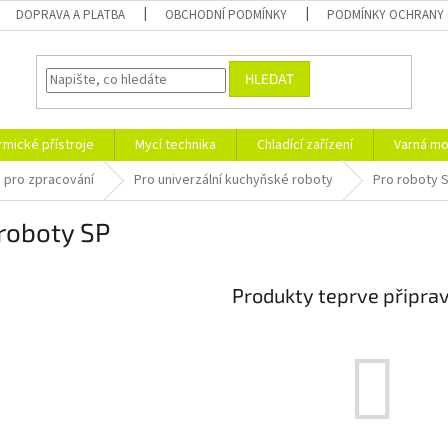
DOPRAVA A PLATBA
OBCHODNÍ PODMÍNKY
PODMÍNKY OCHRANY 
HLEDAT
rmické přístroje
Mycí technika
Chladící zařízení
Varná mo
e pro zpracování
Pro univerzální kuchyňské roboty
Pro roboty 
roboty SP
Produkty teprve připra