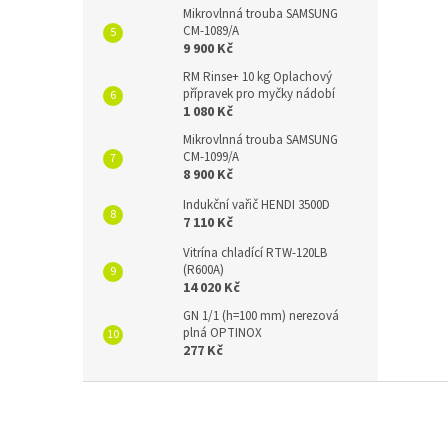
Mikrovlnná trouba SAMSUNG
CM-1089/A
9 900 Kč
RM Rinse+ 10 kg Oplachový
přípravek pro myčky nádobí
1 080 Kč
Mikrovlnná trouba SAMSUNG
CM-1099/A
8 900 Kč
Indukční vařič HENDI 3500D
7 110 Kč
Vitrína chladící RTW-120LB
(R600A)
14 020 Kč
GN 1/1 (h=100 mm) nerezová
plná OPTINOX
277 Kč
Z
á
p