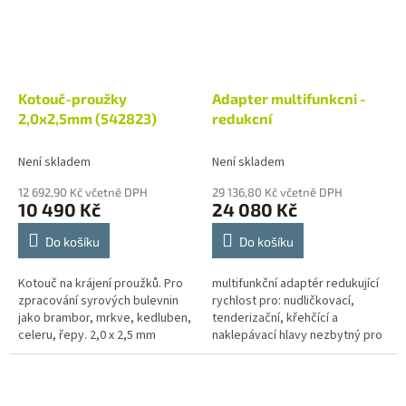
Kotouč-proužky
Adapter multifunkcni -
2,0x2,5mm (542823)
redukcní
Není skladem
Není skladem
12 692,90 Kč včetně DPH
29 136,80 Kč včetně DPH
10 490 Kč
24 080 Kč
Do košíku
Do košíku
Kotouč na krájení proužků. Pro
multifunkční adaptér redukující
zpracování syrových bulevnin
rychlost pro: nudličkovací,
jako brambor, mrkve, kedluben,
tenderizační, křehčící a
celeru, řepy. 2,0 x 2,5 mm
naklepávací hlavy nezbytný pro
tloušťka řezu, výkon cca 50
funkční sestavu přídavného
kg/hod 3,5 x 3,5 mm tloušťka...
zařízení Sestava musí
obsahovat...