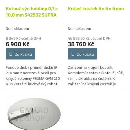
o
d
Kotouč sýr. hobliny 0,7 x
Kráječ kostek 6 x 6 x 6 mm
u
10,0 mm 542902 SUPRA
k
t
Není skladem
Není skladem
ů
8 349 Kč včetně DPH
46 899,60 Kč včetně DPH
6 900 Kč
38 760 Kč
Do košíku
Do košíku
Fondue disk / průměr disku Ø
Zařízení na krájení kostek.
210 mm z nerezové oceli pro
Kompletní sestava (kotouč, nůž,
kráječ zeleniny FEUMA GVM 210
rám a škrabka na čištění). K
a univerzální kuchyňský robot
zařízení na krájení kostek je
SUPRA 6e
nutné objednat - vložka
základový rám! velikost kostky
8...