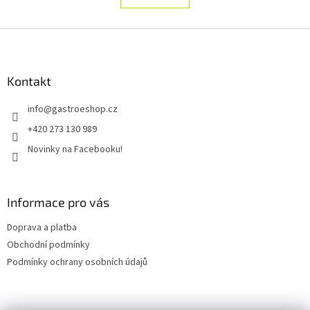
á
k
d
o
v
Z
a
á
c
á
n
í
p
í
p
a
Kontakt
r
t
v
info
@
gastroeshop.cz
í
k
y
+420 273 130 989
v
Novinky na Facebooku!
ý
p
i
s
Informace pro vás
u
Doprava a platba
Obchodní podmínky
Podmínky ochrany osobních údajů