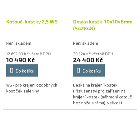
Kotouč-kostky 2,5 WS
Deska kostk. 10x10x8mm
(542848)
Není skladem
Není skladem
12 692,90 Kč včetně DPH
29 524 Kč včetně DPH
10 490 Kč
24 400 Kč
Do košíku
Do košíku
WS - pro krájení ozdobných
Deska na krájení kostek.
kostiček zeleniny
Příslušenství pro zařízení na
krájení kostek (náhradní kotouč
bez nože a rámu). velikost
kostky 8 x 8 x 8 mm, výkon cca
150 kg/hod velikost kostky 10
x...