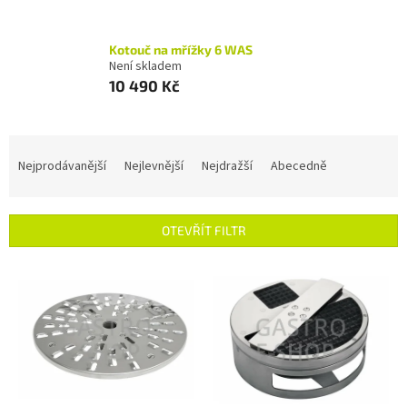
Kotouč na mřížky 6 WAS
Není skladem
10 490 Kč
Ř
a
Nejprodávanější
Nejlevnější
Nejdražší
Abecedně
z
e
n
OTEVŘÍT FILTR
í
p
V
r
ý
o
p
d
i
u
s
k
p
t
r
ů