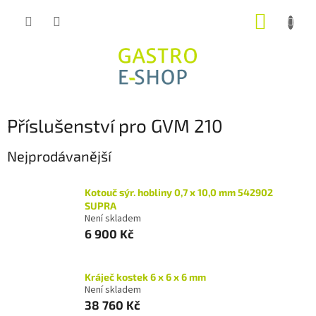
Přejít
NÁKUP
na
obsah
KOŠÍK
Příslušenství pro GVM 210
Nejprodávanější
Kotouč sýr. hobliny 0,7 x 10,0 mm 542902
SUPRA
Není skladem
6 900 Kč
Kráječ kostek 6 x 6 x 6 mm
Není skladem
38 760 Kč