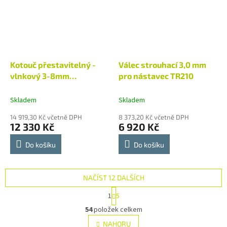
Kotouč přestavitelný -
Válec strouhací 3,0 mm
vlnkový 3-8mm
pro nástavec TR210
GVM/SUPRA
Skladem
Skladem
14 919,30 Kč včetně DPH
8 373,20 Kč včetně DPH
12 330 Kč
6 920 Kč
Do košíku
Do košíku
NAČÍST 12 DALŠÍCH
S
1
5
t
O
r
54
položek celkem
v
á
l
NAHORU
n