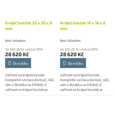
Kráječ kostek 20 x 20 x 8
Kráječ kostek 16 x 16 x 8
mm
mm
Není skladem
Není skladem
34 630,20 Kč včetně DPH
34 630,20 Kč včetně DPH
28 620 Kč
28 620 Kč
Do košíku
Do košíku
Zařízení na krájení kostek.
Zařízení na krájení kostek.
Kompletní sestava (kotouč, nůž,
Kompletní sestava (kotouč, nůž,
rám a škrabka na čištění). K
rám a škrabka na čištění). K
zařízení na krájení kostek je
zařízení na krájení kostek je
nutné objednat - vložka
nutné objednat - vložka
základový rám! velikost kostky
základový rám! velikost kostky
8...
8...