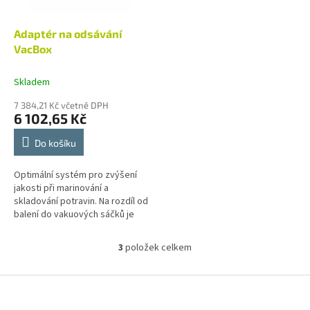
Adaptér na odsávání
VacBox
Skladem
7 384,21 Kč včetně DPH
6 102,65 Kč
Do košíku
Optimální systém pro zvýšení
jakosti při marinování a
skladování potravin. Na rozdíl od
balení do vakuových sáčků je
potravina trvale vystavena
působení vakua. Buňky masa se
3
položek celkem
O
ve...
v
l
Z
á
á
d