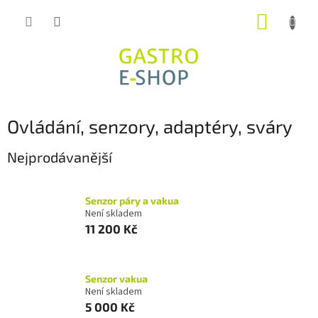
Přejít
NÁKUP
na
obsah
KOŠÍK
Ovládání, senzory, adaptéry, sváry
Nejprodávanější
Senzor páry a vakua
Není skladem
11 200 Kč
Senzor vakua
Není skladem
5 000 Kč