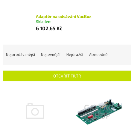
Adaptér na odsávání VacBox
Skladem
6 102,65 Kč
Ř
a
Nejprodávanější
Nejlevnější
Nejdražší
Abecedně
z
e
n
OTEVŘÍT FILTR
í
p
V
r
ý
o
p
d
i
u
s
k
p
t
r
ů