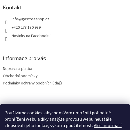
p
a
a
Kontakt
c
t
í
info
@
gastroeshop.cz
í
p
r
+420 273 130 989
v
Novinky na Facebooku!
k
y
v
ý
Informace pro vás
p
i
Doprava a platba
s
u
Obchodní podmínky
Podmínky ochrany osobních údajů
Facebook
Používáme cookies, abychom Vám umožnili pohodlné
prohlížení webu a díky analýze provozu webu neustále
zlepšovali jeho funkce, výkon a použitelnost.
Více informací