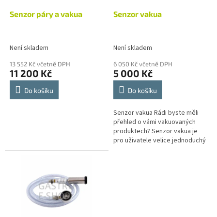
o
d
Senzor páry a vakua
Senzor vakua
u
k
t
Není skladem
Není skladem
ů
13 552 Kč včetně DPH
6 050 Kč včetně DPH
11 200 Kč
5 000 Kč
Do košíku
Do košíku
Senzor vakua Rádi byste měli
přehled o vámi vakuovaných
produktech? Senzor vakua je
pro uživatele velice jednoduchý
a příjemný. Svým uživatelům dá
ihned vědět, jakmile se...