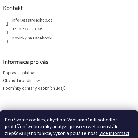
p
a
a
Kontakt
c
t
í
info
@
gastroeshop.cz
í
p
r
+420 273 130 989
v
Novinky na Facebooku!
k
y
v
ý
Informace pro vás
p
i
Doprava a platba
s
u
Obchodní podmínky
Podmínky ochrany osobních údajů
Facebook
Používáme cookies, abychom Vám umožnili pohodlné
prohlížení webu a díky analýze provozu webu neustále
zlepšovali jeho funkce, výkon a použitelnost.
Více informací