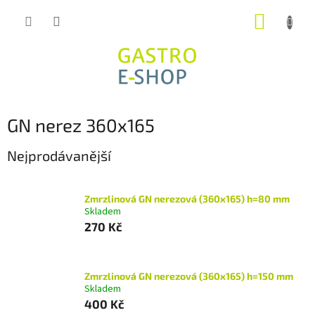
Přejít
NÁKUP
na
obsah
KOŠÍK
GN nerez 360x165
Nejprodávanější
Zmrzlinová GN nerezová (360x165) h=80 mm
Skladem
270 Kč
Zmrzlinová GN nerezová (360x165) h=150 mm
Skladem
400 Kč