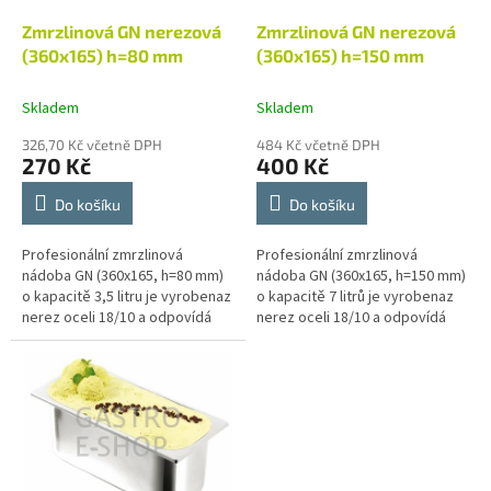
o
d
Zmrzlinová GN nerezová
Zmrzlinová GN nerezová
u
(360x165) h=80 mm
(360x165) h=150 mm
k
t
Skladem
Skladem
ů
326,70 Kč včetně DPH
484 Kč včetně DPH
270 Kč
400 Kč
Do košíku
Do košíku
Profesionální zmrzlinová
Profesionální zmrzlinová
nádoba GN (360x165, h=80 mm)
nádoba GN (360x165, h=150 mm)
o kapacitě 3,5 litru je vyrobenaz
o kapacitě 7 litrů je vyrobenaz
nerez oceli 18/10 a odpovídá
nerez oceli 18/10 a odpovídá
nejvyšším nárokům na kvalitu
nejvyšším nárokům na kvalitu
výrobku a jeho zpracování.
výrobku a jeho zpracování.