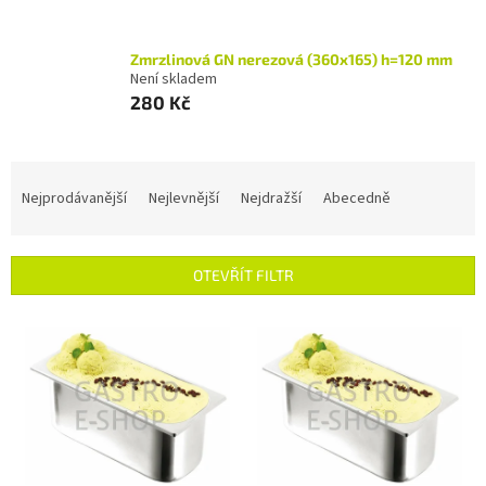
Zmrzlinová GN nerezová (360x165) h=120 mm
Není skladem
280 Kč
Ř
a
Nejprodávanější
Nejlevnější
Nejdražší
Abecedně
z
e
n
OTEVŘÍT FILTR
í
p
V
r
ý
o
p
d
i
u
s
k
p
t
r
ů