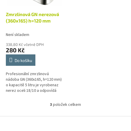
Zmrzlinová GN nerezová
(360x165) h=120 mm
Není skladem
338,80 Kč včetně DPH
280 Kč
Do košíku
Profesionální zmrzlinová
nádoba GN (360x165, h=120 mm)
o kapacitě 5 litru je vyrobenaz
nerez oceli 18/10 a odpovídá
nejvyšším nárokům na kvalitu
výrobku a jeho zpracování.
3
položek celkem
O
v
l
Z
á
á
d