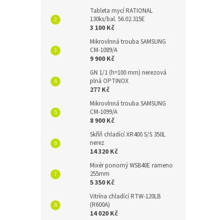
Tableta mycí RATIONAL
130ks/bal. 56.02.315E
3 100 Kč
Mikrovlnná trouba SAMSUNG
CM-1089/A
9 900 Kč
GN 1/1 (h=100 mm) nerezová
plná OPTINOX
277 Kč
Mikrovlnná trouba SAMSUNG
CM-1099/A
8 900 Kč
Skříň chladící XR400 S/S 350L
nerez
14 320 Kč
Mixér ponorný WSB40E rameno
255mm
5 350 Kč
Vitrína chladící RTW-120LB
(R600A)
14 020 Kč