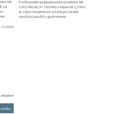
doba GN
Profesionální polykarbonátová nádoba GN
ě 2,8
1/6 (176x142, h= 150 mm) o kapacitě 2,3 litru
pro
je svým charakterem určená pro široké
mii.
množství použití v gastronomii.
Gastronádoba je...
:
3120044
í skladem
 košíku