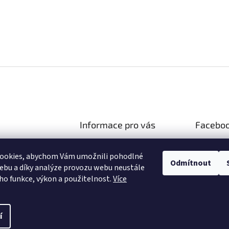
Informace pro vás
Facebo
Doprava a platba
gastroeshop.cz
ookies, abychom Vám umožnili pohodlné
Obchodní podmínky
73 130 989
Odmítnout
ebu a díky analýze provozu webu neustále
Podmínky ochrany osobních
y na Facebooku!
eho funkce, výkon a použitelnost.
Více
údajů
í
a.
Upravit nastavení cookies