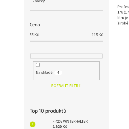
Značky
Profes
1/6 (1
litru 
široké
Cena
Gastro
55
Kč
115
Kč
Na skladě
4
ROZBALIT FILTR
Top 10 produktů
F 420e WINTERHALTER
1 520 Kč