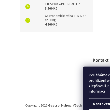
F 865 Plus WINTERHALTER
3 500 Kč
Gastronomická váha TEM SRP
do 30kg
4 200 Kč
Z
á
p
a
t
Kontakt
í
info
@
Používáme c
+420 2
prohlížení w
Novink
zlepšovali j
informací
Nastaven
Copyright 2026
Gastro E-shop
. Všechna práva vyhrazen