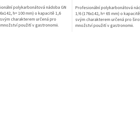
ionální polykarbonátová nádoba GN
Profesionální polykarbonátová ná
76x142, h= 100 mm) o kapacitě 1,6
1/6 (176x142, h= 65 mm) o kapacitě 1
je svým charakterem určená pro
svým charakterem určená pro šir
 množství použití v gastronomii.
množství použití v gastronomii.
nádoba je...
Gastronádoba je...
O
v
l
á
d
a
c
í
p
r
v
k
y
v
ý
p
i