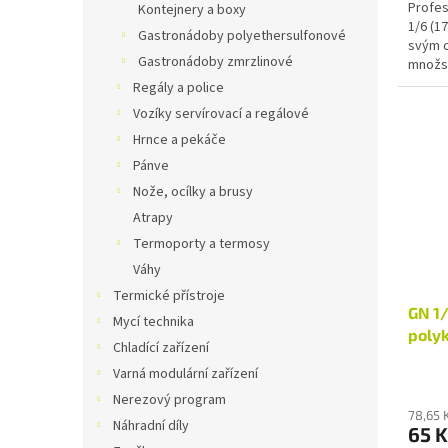
Profes
Kontejnery a boxy
1/6 (17
Gastronádoby polyethersulfonové
svým c
Gastronádoby zmrzlinové
množst
Gastro
Regály a police
Vozíky servírovací a regálové
Hrnce a pekáče
Pánve
Nože, ocílky a brusy
Atrapy
Termoporty a termosy
Váhy
Termické přístroje
GN 1
Mycí technika
poly
Chladící zařízení
Varná modulární zařízení
Nerezový program
78,65 
Náhradní díly
65 K