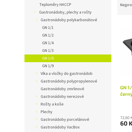
n
a
Teploměry HACCP
Nejpro
e
z
Gastronádoby, plechy a rošty
l
e
Gastronádoby polykarbonátové
V
n
GN 1/1
ý
í
GN 1/2
p
p
i
r
GN 1/4
s
o
GN 1/3
p
d
GN 1/6
r
u
GN 1/9
o
k
Víka a vložky do gastronádob
d
t
Gastronádoby polypropylenové
u
ů
GN 1
k
Gastronádoby zmrlinové
čern
t
Gastronádoby nerezové
ů
Rošty a koše
Plechy
72,60 
Gastronádoby porcelánové
60 
Gastronádoby VacBox