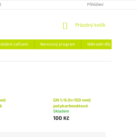
OSOBNÍCH ÚDAJŮ
Přihlášení
NÁKUPNÍ
Prázdný košík
KOŠÍK
dulární zařízení
Nerezový program
Náhradní díly
Obchod
mm)
GN 1/6 (h=150 mm)
á
polykarbonátová
Skladem
100 Kč