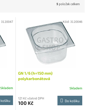
5
položek celkem
:
3120047
Kód:
3120046
GN 1/6 (h=150 mm)
polykarbonátová
Skladem
Skladem
121 Kč včetně DPH
 košíku
Do košíku
100 Kč