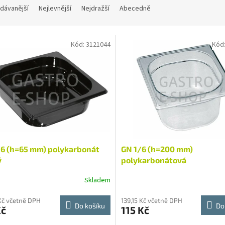
dávanější
Nejlevnější
Nejdražší
Abecedně
Kód:
3121044
Kód
/6 (h=65 mm) polykarbonát
GN 1/6 (h=200 mm)
ý
polykarbonátová
Skladem
Kč včetně DPH
139,15 Kč včetně DPH
Do košíku
Do
Kč
115 Kč