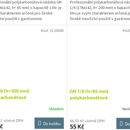
ionální polykarbonátová nádoba GN
Profesionální polykarbonátová ná
6x142, h= 65 mm) o kapacitě 1 litr. je
1/6 (176x142, h= 200 mm) o kapacit
harakterem určená pro široké
litru je svým charakterem určená 
ví použití v gastronomii.
široké množství použití v gastrono
nádoba je...
Gastronádoba je...
Kód:
3120045
Kód
/6 (h=100 mm)
GN 1/6 (h=65 mm)
karbonátová
polykarbonátová
Skladem
Nen
Kč včetně DPH
66,55 Kč včetně DPH
Do košíku
Do
č
55 Kč