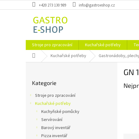
Přejít
+420 273 130 989
info@gastroeshop.cz
na
obsah
Stroje pro zpracování
Kuchařské potřeby
Te
Domů
Kuchařské potřeby
Gastronádoby, plechy
P
GN 
o
Přeskočit
s
Kategorie
kategorie
Nejpr
t
r
Stroje pro zpracování
a
Kuchařské potřeby
n
Kuchyňské pomůcky
n
í
Servírování
p
Barový inventář
a
Pizza inventář
Ř