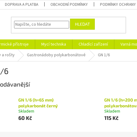
DOPRAVA A PLATBA
OBCHODNÍ PODMÍNKY
PODMÍNKY OCHRANY 
HLEDAT
rmické přístroje
Mycí technika
Chladící zařízení
Varná mo
 a rošty
Gastronádoby polykarbonátové
GN 1/6
1/6
odávanější
GN 1/6 (h=65 mm)
GN 1/6 (h=200 
polykarbonát černý
polykarbonátov
Skladem
Skladem
60 Kč
115 Kč