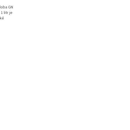
doba GN
 litr je
oké