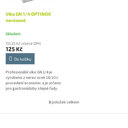
Víko GN 1/4 OPTINOX
nerezové
Skladem
151,25 Kč včetně DPH
125 Kč
Do košíku
Profesionální víko GN 1/4 je
vyrobeno z nerez oceli 18/10 v
provedení economic a je určeno
pro gastronádoby stejné řady.
3
položek celkem
O
v
l
Z
á
á
d