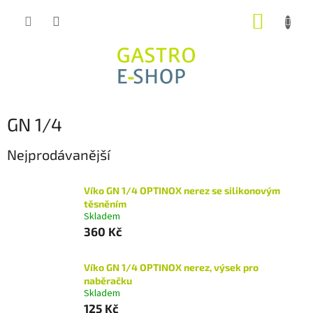
Přejít
NÁKUP
na
obsah
KOŠÍK
GN 1/4
Nejprodávanější
Víko GN 1/4 OPTINOX nerez se silikonovým
těsněním
Skladem
360 Kč
Víko GN 1/4 OPTINOX nerez, výsek pro
naběračku
Skladem
125 Kč