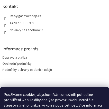
p
a
a
Kontakt
c
t
í
info
@
gastroeshop.cz
í
p
r
+420 273 130 989
v
Novinky na Facebooku!
k
y
v
ý
Informace pro vás
p
i
Doprava a platba
s
u
Obchodní podmínky
Podmínky ochrany osobních údajů
Facebook
Používáme cookies, abychom Vám umožnili pohodlné
prohlížení webu a díky analýze provozu webu neustále
zlepšovali jeho funkce, výkon a použitelnost.
Více informací