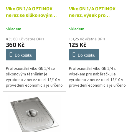
o
d
Víko GN 1/4 OPTINOX
Víko GN 1/4 OPTINOX
u
nerez se silikonovým
nerez, výsek pro
k
těsněním
naběračku
t
Skladem
Skladem
ů
435,60 Kč včetně DPH
151,25 Kč včetně DPH
360 Kč
125 Kč
Do košíku
Do košíku
Profesionální víko GN 1/4 se
Profesionální víko GN 1/4 s
slikonovým těsněním je
výsekem pro naběračku je
vyrobeno z nerez oceli 18/10 v
vyrobeno z nerez oceli 18/10 v
provedení economic a je určeno
provedení economic a je určeno
pro gastronádoby stejné řady.
pro gastronádoby stejné řady.