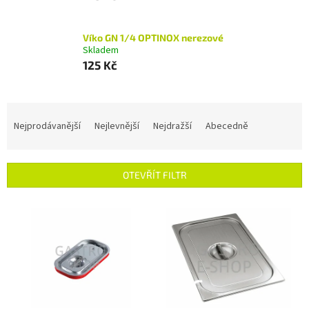
Víko GN 1/4 OPTINOX nerezové
Skladem
125 Kč
Ř
a
Nejprodávanější
Nejlevnější
Nejdražší
Abecedně
z
e
n
OTEVŘÍT FILTR
í
p
V
r
ý
o
p
d
i
u
s
k
p
t
r
ů