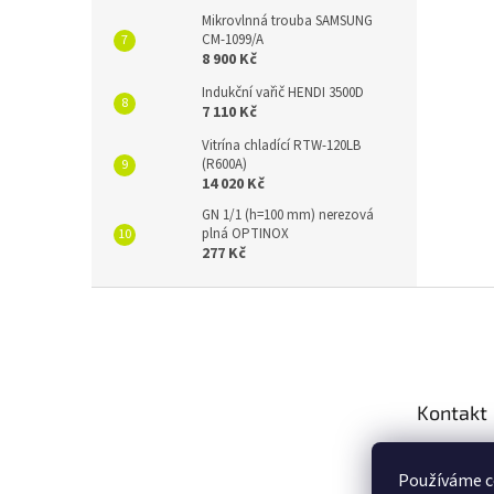
Mikrovlnná trouba SAMSUNG
CM-1099/A
8 900 Kč
Indukční vařič HENDI 3500D
7 110 Kč
Vitrína chladící RTW-120LB
(R600A)
14 020 Kč
GN 1/1 (h=100 mm) nerezová
plná OPTINOX
277 Kč
Z
á
p
a
t
Kontakt
í
info
@
Používáme c
+420 2