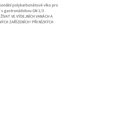
ionální polykarbonátové víko pro
í s gastronádobou GN 1/3 .
ŽÍVAT VE VÝDEJNÍCH VANÁCH A
ÝCH ZAŘÍZENÍCH ! PŘI NÍZKÝCH
TÁCH CHOULOSTIVÉ NA PRASKNUTÍ
O
v
l
á
d
a
c
í
p
r
v
k
y
v
ý
p
i
s