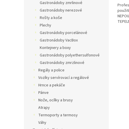
Gastronádoby zmrlinové
Profes
Gastronádoby nerezové
použit
NEPOU
Rošty a koše
TEPELN
Plechy
TEPLO
!...
Gastronádoby porcelánové
Gastronádoby VacBox
Kontejnery a boxy
Gastronádoby polyethersulfonové
Gastronádoby zmrzlinové
Regály a police
Vozíky servírovací a regálové
Hrnce a pekáče
Pánve
Nože, ocílky a brusy
Atrapy
Termoporty a termosy
Váhy