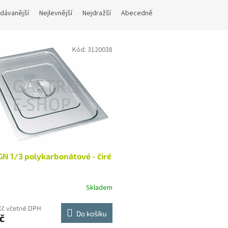
dávanější
Nejlevnější
Nejdražší
Abecedně
Kód:
3120038
GN 1/3 polykarbonátové - čiré
Skladem
Kč včetně DPH
Do košíku
č