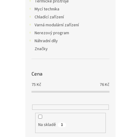
Termické přístroje
Mycí technika
Chladící zařízení
Varná modulární zařízení
Nerezový program
Náhradní díly
Značky
Cena
75
Kč
76
Kč
Na skladě
1