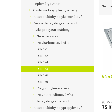
Ř
n
Teploměry HACCP
a
e
Nejpro
Gastronádoby, plechy a rošty
z
l
e
Gastronádoby polykarbonátové
V
n
Víka a vložky do gastronádob
ý
í
Víka pro gastronádoby
p
p
Nerezová víka
i
r
Polykarbonátové víka
s
o
p
GN 1/1
d
r
u
GN 1/2
o
k
GN 1/4
d
t
GN 1/3
u
ů
GN 1/6
Víko 
k
GN 1/9
t
ů
Polypropylenové víka
Polyethersulfonová víka
Vložky do gastronádob
90,75 
75 K
Gastronádoby polypropylenové