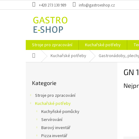
Přejít
+420 273 130 989
info@gastroeshop.cz
na
obsah
Stroje pro zpracování
Kuchařské potřeby
Te
Domů
Kuchařské potřeby
Gastronádoby, plechy
P
GN 
o
Přeskočit
s
Kategorie
kategorie
Nejpr
t
r
Stroje pro zpracování
a
Kuchařské potřeby
n
Kuchyňské pomůcky
n
í
Servírování
p
Barový inventář
a
Pizza inventář