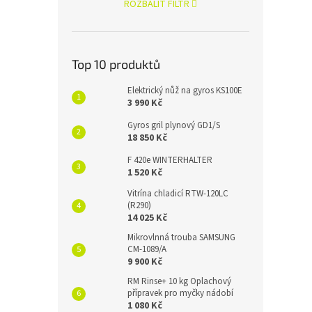
ROZBALIT FILTR
Top 10 produktů
Elektrický nůž na gyros KS100E
3 990 Kč
Gyros gril plynový GD1/S
18 850 Kč
F 420e WINTERHALTER
1 520 Kč
Vitrína chladicí RTW-120LC
(R290)
14 025 Kč
Mikrovlnná trouba SAMSUNG
CM-1089/A
9 900 Kč
RM Rinse+ 10 kg Oplachový
přípravek pro myčky nádobí
1 080 Kč