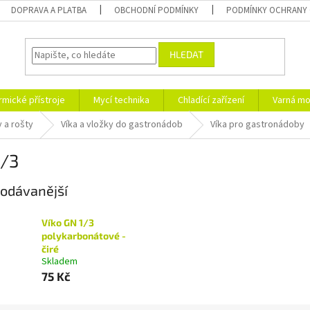
DOPRAVA A PLATBA
OBCHODNÍ PODMÍNKY
PODMÍNKY OCHRANY 
HLEDAT
rmické přístroje
Mycí technika
Chladící zařízení
Varná mo
 a rošty
Víka a vložky do gastronádob
Víka pro gastronádoby
1/3
odávanější
Víko GN 1/3
polykarbonátové -
čiré
Skladem
75 Kč