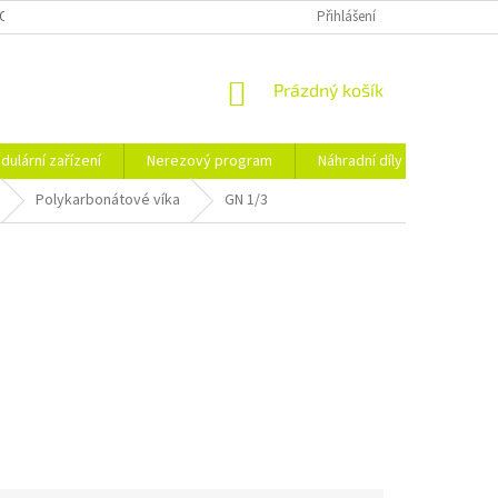
OSOBNÍCH ÚDAJŮ
Přihlášení
NÁKUPNÍ
Prázdný košík
KOŠÍK
dulární zařízení
Nerezový program
Náhradní díly
Obchod
Polykarbonátové víka
GN 1/3