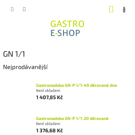
Přejít
NÁKUP
na
obsah
KOŠÍK
GN 1/1
Nejprodávanější
Gastronadoba GN-P 1/1-40 děrované dno
Není skladem
1 407,85 Kč
Gastronadoba GN-P 1/1-20 děrovaná
Není skladem
1 376,68 Kč