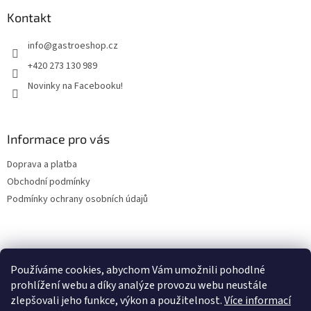
p
a
a
Kontakt
c
t
í
info
@
gastroeshop.cz
í
p
r
+420 273 130 989
v
Novinky na Facebooku!
k
y
v
ý
Informace pro vás
p
i
Doprava a platba
s
u
Obchodní podmínky
Podmínky ochrany osobních údajů
Facebook
Používáme cookies, abychom Vám umožnili pohodlné
prohlížení webu a díky analýze provozu webu neustále
zlepšovali jeho funkce, výkon a použitelnost.
Více informací