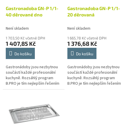
o
d
Gastronadoba GN-P 1/1-
Gastronadoba GN-P 1/1-
u
40 děrované dno
20 děrovaná
k
t
Není skladem
Není skladem
ů
1 703,50 Kč včetně DPH
1 665,78 Kč včetně DPH
1 407,85 Kč
1 376,68 Kč
Do košíku
Do košíku
Gastronádoby jsou nezbytnou
Gastronádoby jsou nezbytnou
součástí každé profesionální
součástí každé profesionální
kuchyně. Rozsáhlý program
kuchyně. Rozsáhlý program
B.PRO je tím nejlepším řešením
B.PRO je tím nejlepším řešením
pro provoz velkokuchyní
pro provoz velkokuchyní
různých zaměření, jako jsou
různých zaměření, jako jsou
školní a...
školní a...