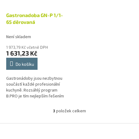
Gastronadoba GN-P 1/1-
65 děrovaná
Není skladem
1 973,79 Kč včetně DPH
1 631,23 Kč
Do košíku
Gastronádoby jsou nezbytnou
součástí každé profesionální
kuchyně. Rozsáhlý program
B.PRO je tím nejlepším řešením
pro provoz velkokuchyní
různých zaměření, jako jsou
3
položek celkem
O
školní a...
v
l
Z
á
á
d