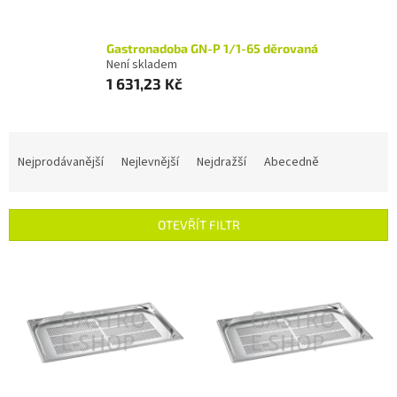
Gastronadoba GN-P 1/1-65 děrovaná
Není skladem
1 631,23 Kč
Ř
a
Nejprodávanější
Nejlevnější
Nejdražší
Abecedně
z
e
n
OTEVŘÍT FILTR
í
p
V
r
ý
o
p
d
i
u
s
k
p
t
r
ů