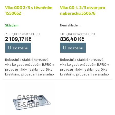
o
d
Víko GDD 2/3 s těsněním
Viko GD-L 2/3 otvor pro
u
1550662
naberacku 550676
k
t
Skladem
Není skladem
ů
2 552,10 Kč včetně DPH
1 012,04 Kč včetně DPH
2 109,17 Kč
836,40 Kč
Do košíku
Do košíku
Robustní a stabilní nerezová
Robustní a stabilní nerezová
víka ke gastronádobám B.PRO v
víka ke gastronádobám B.PRO v
provozu nikdy nezklamou. Díky
provozu nikdy nezklamou. Díky
kvalitnímu provedení se snadno
kvalitnímu provedení se snadno
čistí a dokonale přilehají k
čistí a dokonale přilehají k
používaným gastronádobám...
používaným gastronádobám...