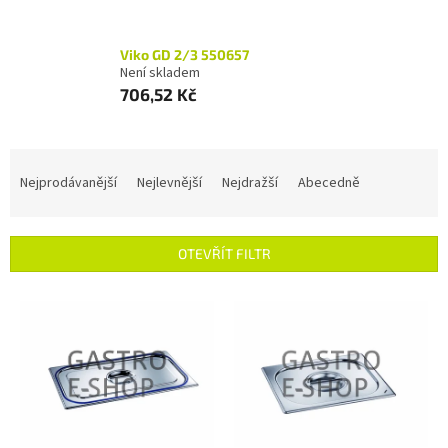
Viko GD 2/3 550657
Není skladem
706,52 Kč
Ř
a
Nejprodávanější
Nejlevnější
Nejdražší
Abecedně
z
e
n
OTEVŘÍT FILTR
í
p
V
r
ý
o
p
d
i
u
s
k
p
t
r
ů