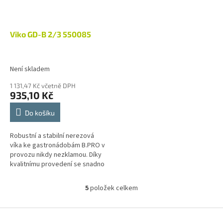
Viko GD-B 2/3 550085
Není skladem
1 131,47 Kč včetně DPH
935,10 Kč
Do košíku
Robustní a stabilní nerezová
víka ke gastronádobám B.PRO v
provozu nikdy nezklamou. Díky
kvalitnímu provedení se snadno
čistí a dokonale přilehají k
používaným gastronádobám...
5
položek celkem
O
v
l
Z
á