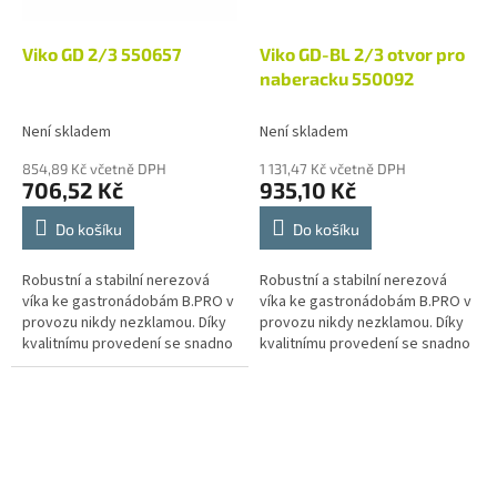
Viko GD 2/3 550657
Viko GD-BL 2/3 otvor pro
naberacku 550092
Není skladem
Není skladem
854,89 Kč včetně DPH
1 131,47 Kč včetně DPH
706,52 Kč
935,10 Kč
Do košíku
Do košíku
Robustní a stabilní nerezová
Robustní a stabilní nerezová
víka ke gastronádobám B.PRO v
víka ke gastronádobám B.PRO v
provozu nikdy nezklamou. Díky
provozu nikdy nezklamou. Díky
kvalitnímu provedení se snadno
kvalitnímu provedení se snadno
čistí a dokonale přilehají k
čistí a dokonale přilehají k
používaným gastronádobám...
používaným gastronádobám...