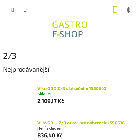
Přejít
NÁKUP
na
obsah
KOŠÍK
2/3
Nejprodávanější
Víko GDD 2/3 s těsněním 1550662
Skladem
2 109,17 Kč
Viko GD-L 2/3 otvor pro naberacku 550676
Není skladem
836,40 Kč