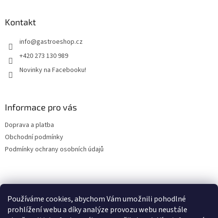
á
d
p
a
a
Kontakt
c
t
í
info
@
gastroeshop.cz
í
p
r
+420 273 130 989
v
Novinky na Facebooku!
k
y
v
ý
Informace pro vás
p
i
Doprava a platba
s
u
Obchodní podmínky
Podmínky ochrany osobních údajů
Facebook
Používáme cookies, abychom Vám umožnili pohodlné
prohlížení webu a díky analýze provozu webu neustále