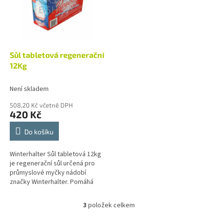
Sůl tabletová regenerační
12Kg
Není skladem
508,20 Kč včetně DPH
420 Kč
Do košíku
Winterhalter Sůl tabletová 12kg
je regenerační sůl určená pro
průmyslové myčky nádobí
značky Winterhalter. Pomáhá
odstraňovat vodní kámen a další
usazeniny z mycího systému,...
3
položek celkem
O