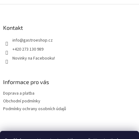
v
l
Z
á
á
d
p
a
a
Kontakt
c
t
í
info
@
gastroeshop.cz
í
p
r
+420 273 130 989
v
Novinky na Facebooku!
k
y
v
ý
Informace pro vás
p
i
Doprava a platba
s
u
Obchodní podmínky
Podmínky ochrany osobních údajů
Facebook