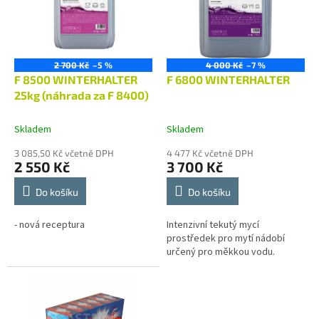
i
r
s
o
p
d
r
u
o
k
2 700 Kč
–5 %
4 000 Kč
–7 %
d
t
F 8500 WINTERHALTER
F 6800 WINTERHALTER
u
ů
25kg (náhrada za F 8400)
k
t
Skladem
Skladem
ů
3 085,50 Kč včetně DPH
4 477 Kč včetně DPH
2 550 Kč
3 700 Kč
Do košíku
Do košíku
- nová receptura
Intenzivní tekutý mycí
prostředek pro mytí nádobí
určený pro měkkou vodu.