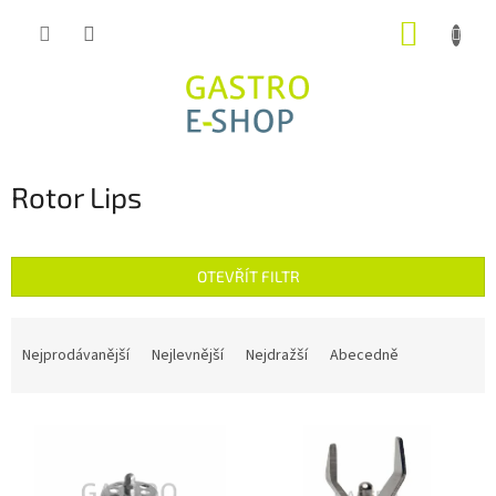
Přejít
NÁKUP
na
obsah
KOŠÍK
Rotor Lips
OTEVŘÍT FILTR
Ř
a
Nejprodávanější
Nejlevnější
Nejdražší
Abecedně
z
e
V
n
ý
í
p
p