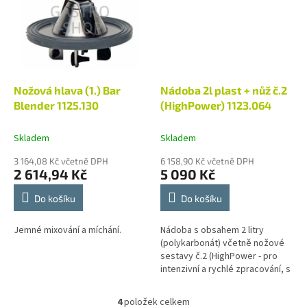
Nožová hlava (1.) Bar
Nádoba 2l plast + nůž č.2
Blender 1125.130
(HighPower) 1123.064
Skladem
Skladem
3 164,08 Kč včetně DPH
6 158,90 Kč včetně DPH
2 614,94 Kč
5 090 Kč
Do košíku
Do košíku
Jemné mixování a míchání.
Nádoba s obsahem 2 litry
(polykarbonát) včetně nožové
sestavy č.2 (HighPower - pro
intenzivní a rychlé zpracování, s
možností drtit ledové kostky)
Jako příslušenství k pohonné...
4
položek celkem