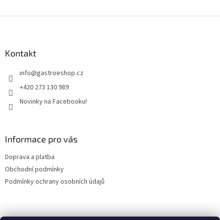
O
v
l
Z
á
á
d
p
a
a
Kontakt
c
t
í
info
@
gastroeshop.cz
í
p
r
+420 273 130 989
v
Novinky na Facebooku!
k
y
v
ý
Informace pro vás
p
i
Doprava a platba
s
u
Obchodní podmínky
Podmínky ochrany osobních údajů
Facebook