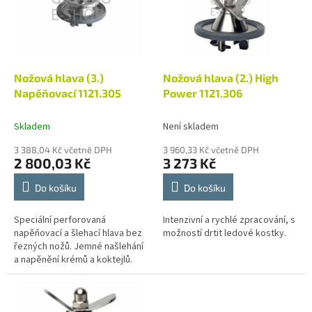
i
r
s
o
p
d
r
u
o
k
d
t
Nožová hlava (3.)
Nožová hlava (2.) High
u
ů
Napěňovací 1121.305
Power 1121.306
k
t
Skladem
Není skladem
ů
3 388,04 Kč včetně DPH
3 960,33 Kč včetně DPH
2 800,03 Kč
3 273 Kč
Do košíku
Do košíku
Speciální perforovaná
Intenzivní a rychlé zpracování, s
napěňovací a šlehací hlava bez
možností drtit ledové kostky.
řezných nožů. Jemné našlehání
a napěnění krémů a koktejlů.