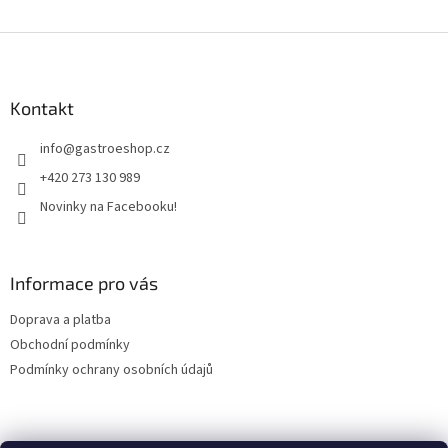
O
v
l
Z
á
á
d
p
a
a
Kontakt
c
t
í
info
@
gastroeshop.cz
í
p
r
+420 273 130 989
v
Novinky na Facebooku!
k
y
v
ý
Informace pro vás
p
i
Doprava a platba
s
u
Obchodní podmínky
Podmínky ochrany osobních údajů
Facebook