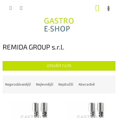
Přejít
NÁKUP
na
obsah
KOŠÍK
REMIDA GROUP s.r.l.
OTEVŘÍT FILTR
Ř
a
Nejprodávanější
Nejlevnější
Nejdražší
Abecedně
z
e
V
n
ý
í
p
p