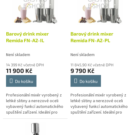
i
r
s
o
p
d
r
u
o
k
d
t
Barový drink mixer
Barový drink mixer
u
ů
Remida FN-A2-IL
Remida FN-A2-PL
k
t
Není skladem
Není skladem
ů
14 399 Kč včetně DPH
11 845,90 Kč včetně DPH
11 900 Kč
9 790 Kč
Do košíku
Do košíku
Profesionální mixér vyrobený z
Profesionální mixér vyrobený z
lehké slitiny a nerezové oceli
lehké slitiny a nerezové oceli
vybavený funkcí automatického
vybavený funkcí automatického
spuštění zařízení. Ideální pro
spuštění zařízení. Ideální pro
přípravu: koktejlů, sorbety,
přípravu: koktejlů, sorbety,
frappes. PL - model s...
frappes. PL - model s...