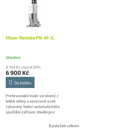
Mixer Remida FN-A1-IL
Skladem
8 349 Kč včetně DPH
6 900 Kč
Do košíku
Profesionální mixér vyrobený z
lehké slitiny a nerezové oceli
vybavený funkcí automatického
spuštění zařízení. Ideální pro
přípravu: koktejlů, sorbety,
frappes. PL - model s...
3
položek celkem