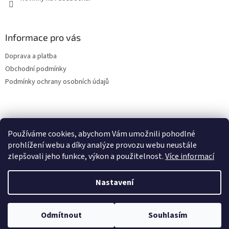
Informace pro vás
Doprava a platba
Obchodní podmínky
Podmínky ochrany osobních údajů
Facebook
Používáme cookies, abychom Vám umožnili pohodlné
prohlížení webu a díky analýze provozu webu neustále
zlepšovali jeho funkce, výkon a použitelnost.
Více informací
Vytvořil Shoptet
Nastavení
Copyright 2026
Gastro E-shop
. Všechna práva vyhrazena.
Upravit
Odmítnout
Souhlasím
nastavení cookies