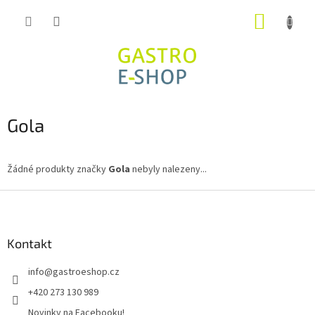
Přejít
NÁKUP
na
obsah
KOŠÍK
Gola
Žádné produkty značky
Gola
nebyly nalezeny...
Z
á
p
a
Kontakt
t
info
@
gastroeshop.cz
í
+420 273 130 989
Novinky na Facebooku!