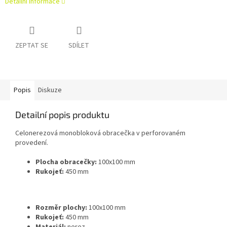
Detailní informace
ZEPTAT SE
SDÍLET
Popis
Diskuze
Detailní popis produktu
Celonerezová monobloková obracečka v perforovaném
provedení.
Plocha obracečky:
100x100 mm
Rukojeť:
450 mm
Rozměr plochy:
100x100 mm
Rukojeť:
450 mm