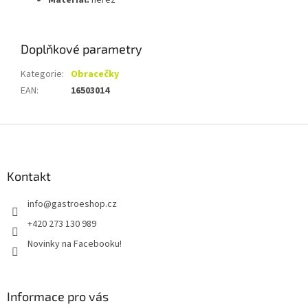
Materiál:
nerez
Doplňkové parametry
Kategorie
:
Obracečky
EAN
:
16503014
Z
á
p
a
Kontakt
t
info
@
gastroeshop.cz
í
+420 273 130 989
Novinky na Facebooku!
Informace pro vás