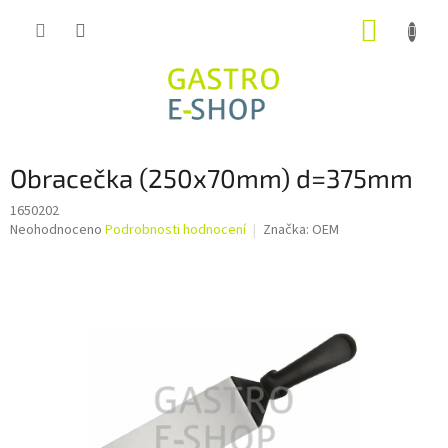
Přejít
NÁKUP
na
obsah
KOŠÍK
Obracečka (250x70mm) d=375mm
1650202
Průměrné
Neohodnoceno
Podrobnosti hodnocení
Značka:
OEM
hodnocení
produktu
je
0,0
z
5
hvězdiček.