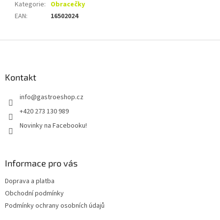
Kategorie
:
Obracečky
EAN
:
16502024
Z
á
p
a
Kontakt
t
info
@
gastroeshop.cz
í
+420 273 130 989
Novinky na Facebooku!
Informace pro vás
Doprava a platba
Obchodní podmínky
Podmínky ochrany osobních údajů