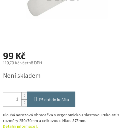
99 Kč
119,79 Kč včetně DPH
Měrná
Není skladem
cena:
Přidat do košíku
Dlouhá nerezová obracečka s ergonomickou plastovou rukojetí s
rozměry 250x70mm a celkovou délkou 375mm.
Detailní informace