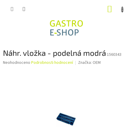
Přejít
NÁKUP
na
obsah
KOŠÍK
Náhr. vložka - podelná modrá
1560343
Průměrné
Neohodnoceno
Podrobnosti hodnocení
Značka:
OEM
hodnocení
produktu
je
0,0
z
5
hvězdiček.