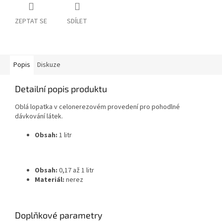
ZEPTAT SE
SDÍLET
Popis
Diskuze
Detailní popis produktu
Oblá lopatka v celonerezovém provedení pro pohodlné
dávkování látek.
Obsah:
1 litr
Obsah:
0,17 až 1 litr
Materiál:
nerez
Doplňkové parametry