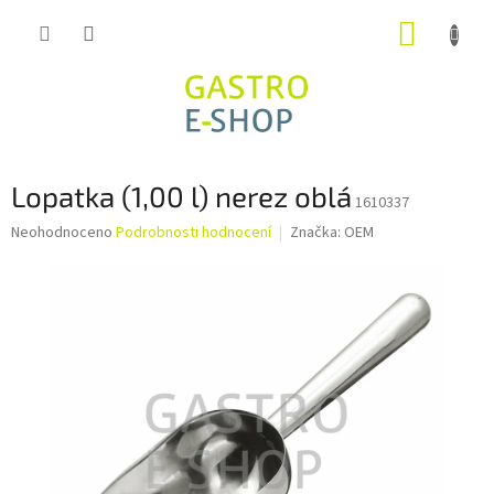
Přejít
NÁKUP
na
obsah
KOŠÍK
Lopatka (1,00 l) nerez oblá
1610337
Průměrné
Neohodnoceno
Podrobnosti hodnocení
Značka:
OEM
hodnocení
produktu
je
0,0
z
5
hvězdiček.