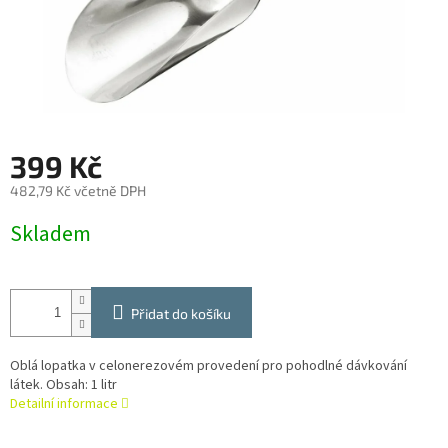
399 Kč
482,79 Kč včetně DPH
Měrná
Skladem
cena:
Přidat do košíku
Oblá lopatka v celonerezovém provedení pro pohodlné dávkování
látek. Obsah: 1 litr
Detailní informace