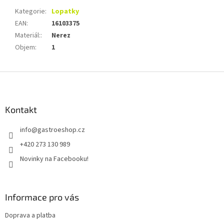
Kategorie
:
Lopatky
EAN
:
16103375
Materiál:
:
Nerez
Objem
:
1
Z
á
p
a
Kontakt
t
info
@
gastroeshop.cz
í
+420 273 130 989
Novinky na Facebooku!
Informace pro vás
Doprava a platba