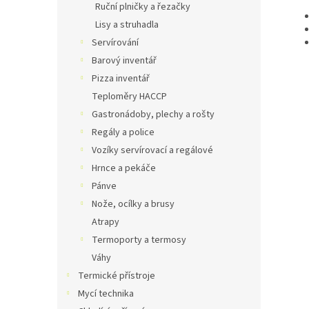
Ruční plničky a řezačky
Lisy a struhadla
Servírování
Barový inventář
Pizza inventář
Teploměry HACCP
Gastronádoby, plechy a rošty
Regály a police
Vozíky servírovací a regálové
Hrnce a pekáče
Pánve
Nože, ocílky a brusy
Atrapy
Termoporty a termosy
Váhy
Termické přístroje
Mycí technika