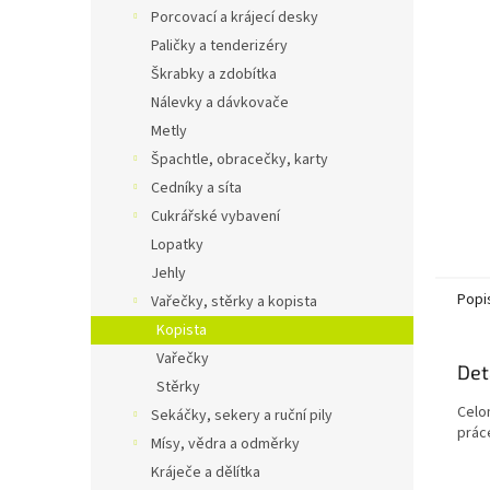
n
Porcovací a krájecí desky
e
Paličky a tenderizéry
l
Škrabky a zdobítka
Nálevky a dávkovače
Metly
Špachtle, obracečky, karty
Cedníky a síta
Cukrářské vybavení
Lopatky
Jehly
Popi
Vařečky, stěrky a kopista
Kopista
Vařečky
Det
Stěrky
Celo
Sekáčky, sekery a ruční pily
prác
Mísy, vědra a odměrky
Kráječe a dělítka