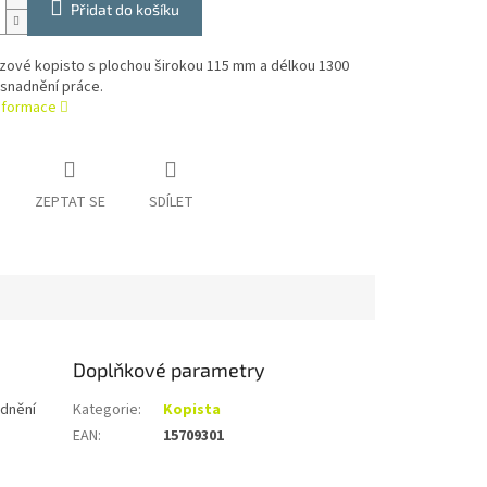
Přidat do košíku
zové kopisto s plochou širokou 115 mm a délkou 1300
snadnění práce.
informace
ZEPTAT SE
SDÍLET
Doplňkové parametry
dnění
Kategorie
:
Kopista
EAN
:
15709301