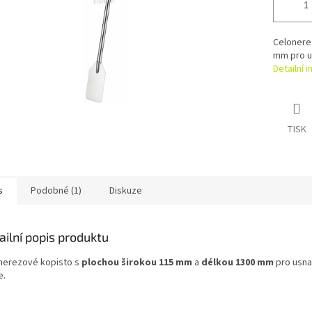
Celonere
mm pro u
Detailní 
TISK
s
Podobné (1)
Diskuze
ailní popis produktu
nerezové kopisto s
plochou širokou 115 mm
a
délkou 1300 mm
pro usna
e.