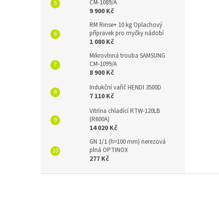
CM-1089/A
9 900 Kč
RM Rinse+ 10 kg Oplachový
přípravek pro myčky nádobí
1 080 Kč
Mikrovlnná trouba SAMSUNG
CM-1099/A
8 900 Kč
Indukční vařič HENDI 3500D
7 110 Kč
Vitrína chladící RTW-120LB
(R600A)
14 020 Kč
GN 1/1 (h=100 mm) nerezová
plná OPTINOX
277 Kč
Z
á
p
a