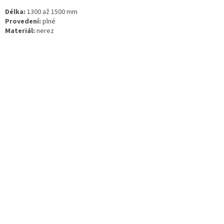
Délka:
1300 až 1500 mm
Provedení:
plné
Materiál:
nerez