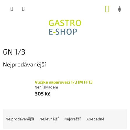
Přejít
NÁKUP
na
obsah
KOŠÍK
GN 1/3
Nejprodávanější
Vložka napařovací 1/3 IM FF13
Není skladem
305 Kč
Ř
a
Nejprodávanější
Nejlevnější
Nejdražší
Abecedně
z