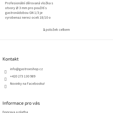
Profesionální děrovaná vložka s
otvory Ø 3 mm pro použití s
gastronádobou GN 1/3 je
vyrobenaz nerez oceli 18/10 o
tloušťce cca. 1 mm a výšce 10
mm odpovídá nejvyšším
1
položek celkem
O
nárokům na...
v
l
Z
á
á
d
p
a
a
Kontakt
c
t
í
info
@
gastroeshop.cz
í
p
r
+420 273 130 989
v
Novinky na Facebooku!
k
y
v
ý
Informace pro vás
p
i
Doprava a platba