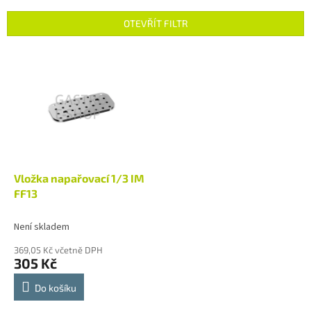
e
n
OTEVŘÍT FILTR
í
p
V
r
ý
o
p
d
i
u
s
k
p
t
r
ů
o
d
Vložka napařovací 1/3 IM
u
FF13
k
t
Není skladem
ů
369,05 Kč včetně DPH
305 Kč
Do košíku