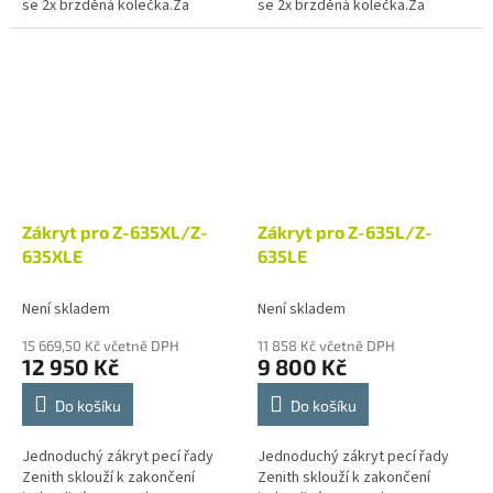
se 2x brzděná kolečka.Za
se 2x brzděná kolečka.Za
příplatek provedení s ohřevem
příplatek provedení s ohřevem
(230V/...
(230V/...
Zákryt pro Z-635XL/Z-
Zákryt pro Z-635L/Z-
635XLE
635LE
Není skladem
Není skladem
15 669,50 Kč včetně DPH
11 858 Kč včetně DPH
12 950 Kč
9 800 Kč
Do košíku
Do košíku
Jednoduchý zákryt pecí řady
Jednoduchý zákryt pecí řady
Zenith sklouží k zakončení
Zenith sklouží k zakončení