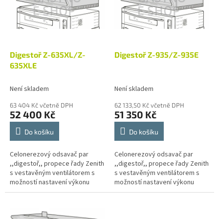
i
r
s
o
p
d
r
u
o
k
d
t
Digestoř Z-635XL/Z-
Digestoř Z-935/Z-935E
u
ů
635XLE
k
t
Není skladem
Není skladem
ů
63 404 Kč včetně DPH
62 133,50 Kč včetně DPH
52 400 Kč
51 350 Kč
Do košíku
Do košíku
Celonerezový odsavač par
Celonerezový odsavač par
,,digestoř,, propece řady Zenith
,,digestoř,, propece řady Zenith
s vestavěným ventilátorem s
s vestavěným ventilátorem s
možností nastavení výkonu
možností nastavení výkonu
odsávání.U modelů s digitálním
odsávání.U modelů s digitálním
ovládáním je...
ovládáním je...