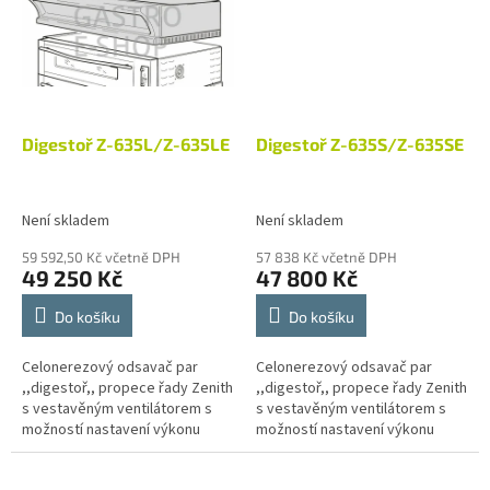
Digestoř Z-635L/Z-635LE
Digestoř Z-635S/Z-635SE
Není skladem
Není skladem
59 592,50 Kč včetně DPH
57 838 Kč včetně DPH
49 250 Kč
47 800 Kč
Do košíku
Do košíku
Celonerezový odsavač par
Celonerezový odsavač par
,,digestoř,, propece řady Zenith
,,digestoř,, propece řady Zenith
s vestavěným ventilátorem s
s vestavěným ventilátorem s
možností nastavení výkonu
možností nastavení výkonu
odsávání.U modelů s digitálním
odsávání.U modelů s digitálním
ovládáním je...
ovládáním je...