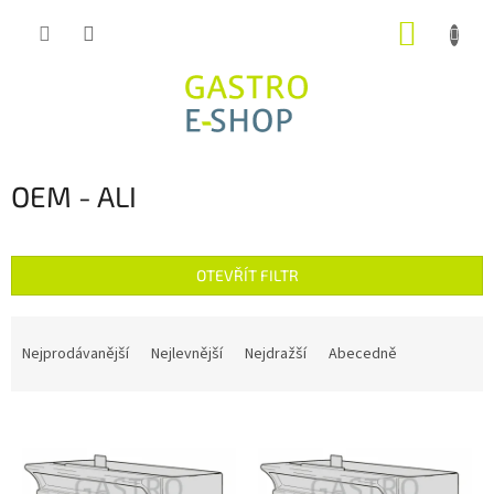
Přejít
NÁKUP
na
obsah
KOŠÍK
OEM - ALI
OTEVŘÍT FILTR
Ř
a
Nejprodávanější
Nejlevnější
Nejdražší
Abecedně
z
e
V
n
ý
í
p
p