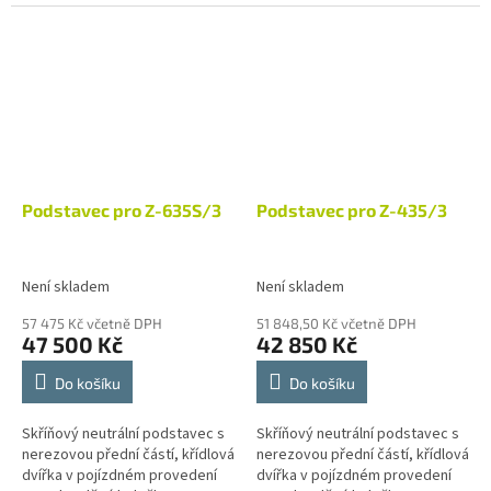
příplatek provedení s ohřevem
příplatek provedení s ohřevem
(230V/...
(230V/...
Podstavec pro Z-635S/3
Podstavec pro Z-435/3
Není skladem
Není skladem
57 475 Kč včetně DPH
51 848,50 Kč včetně DPH
47 500 Kč
42 850 Kč
Do košíku
Do košíku
Skříňový neutrální podstavec s
Skříňový neutrální podstavec s
nerezovou přední částí, křídlová
nerezovou přední částí, křídlová
dvířka v pojízdném provedení
dvířka v pojízdném provedení