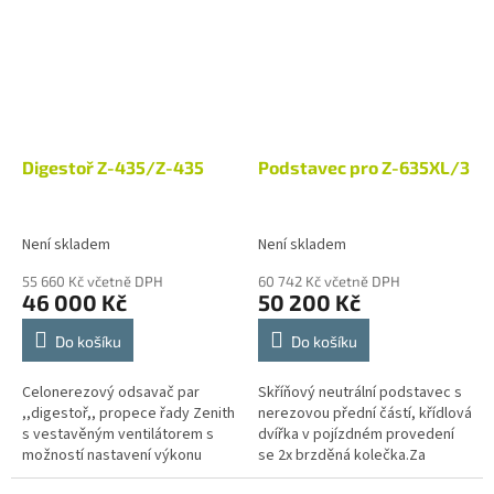
Digestoř Z-435/Z-435
Podstavec pro Z-635XL/3
Není skladem
Není skladem
55 660 Kč včetně DPH
60 742 Kč včetně DPH
46 000 Kč
50 200 Kč
Do košíku
Do košíku
Celonerezový odsavač par
Skříňový neutrální podstavec s
,,digestoř,, propece řady Zenith
nerezovou přední částí, křídlová
s vestavěným ventilátorem s
dvířka v pojízdném provedení
možností nastavení výkonu
se 2x brzděná kolečka.Za
odsávání.U modelů s digitálním
příplatek provedení s ohřevem