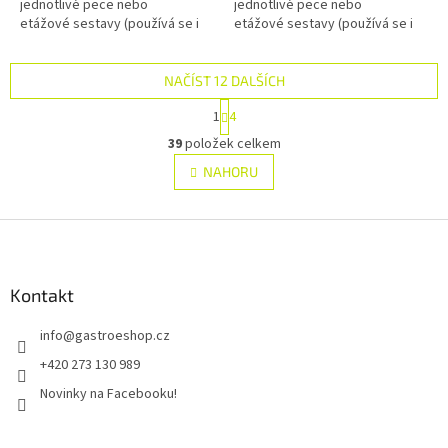
jednotlivé pece nebo
jednotlivé pece nebo
etážové sestavy (používá se i
etážové sestavy (používá se i
při sestavě s digestoří).
při sestavě s digestoří).
NAČÍST 12 DALŠÍCH
S
1
4
t
O
r
39
položek celkem
v
á
l
NAHORU
n
á
k
d
o
v
Z
a
á
c
á
n
í
p
í
p
a
Kontakt
r
t
v
info
@
gastroeshop.cz
í
k
y
+420 273 130 989
v
Novinky na Facebooku!
ý
p
i