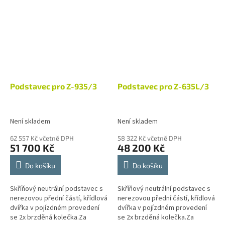
ovládáním je...
(230V/...
Podstavec pro Z-935/3
Podstavec pro Z-635L/3
Není skladem
Není skladem
62 557 Kč včetně DPH
58 322 Kč včetně DPH
51 700 Kč
48 200 Kč
Do košíku
Do košíku
Skříňový neutrální podstavec s
Skříňový neutrální podstavec s
nerezovou přední částí, křídlová
nerezovou přední částí, křídlová
dvířka v pojízdném provedení
dvířka v pojízdném provedení
se 2x brzděná kolečka.Za
se 2x brzděná kolečka.Za