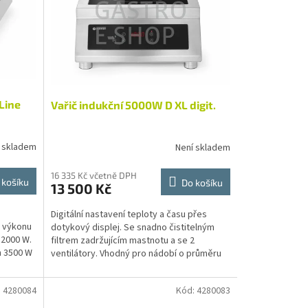
Line
Vařič indukční 5000W D XL digit.
 skladem
Není skladem
16 335 Kč včetně DPH
 košíku
Do košíku
13 500 Kč
Digitální nastavení teploty a času přes
. výkonu
dotykový displej. Se snadno čistitelným
 2000 W.
filtrem zadržujícím mastnotu a se 2
n 3500 W
ventilátory. Vhodný pro nádobí o průměru
dna mezi 140 a 280 mm.
:
4280084
Kód:
4280083