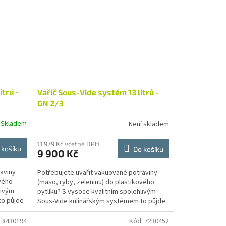
itrů -
Vařič Sous-Vide systém 13 litrů -
GN 2/3
Skladem
Není skladem
11 979 Kč včetně DPH
 košíku
Do košíku
9 900 Kč
aviny
Potřebujete uvařit vakuované potraviny
ového
(maso, ryby, zeleninu) do plastikového
livým
pytlíku? S vysoce kvalitním spolehlivým
to půjde
Sous-Vide kulinářským systémem to půjde
snadno. Jedná se o...
:
8430194
Kód:
7230452