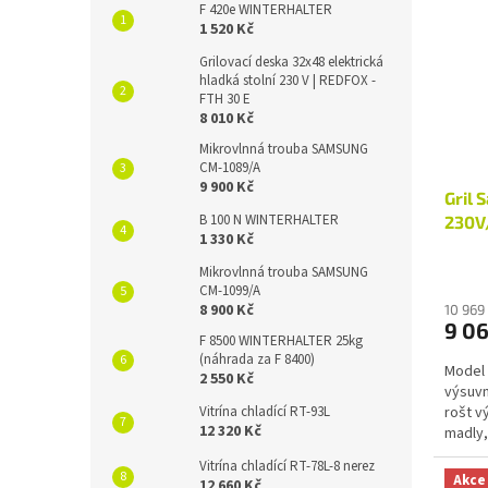
F 420e WINTERHALTER
1 520 Kč
Grilovací deska 32x48 elektrická
hladká stolní 230 V | REDFOX -
FTH 30 E
8 010 Kč
Mikrovlnná trouba SAMSUNG
CM-1089/A
9 900 Kč
Gril 
B 100 N WINTERHALTER
230V
1 330 Kč
Mikrovlnná trouba SAMSUNG
CM-1099/A
8 900 Kč
10 969
9 06
F 8500 WINTERHALTER 25kg
(náhrada za F 8400)
Model 
2 550 Kč
výsuvn
Vitrína chladící RT-93L
rošt v
12 320 Kč
madly,
ohřevu
Vitrína chladící RT-78L-8 nerez
Akce
12 660 Kč