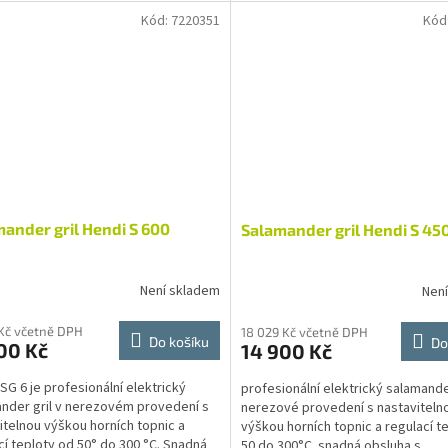
ný a dotykový systém,...
Kód:
7220351
Kód
ander gril Hendi S 600
Salamander gril Hendi S 45
Není skladem
Nen
 Kč včetně DPH
18 029 Kč včetně DPH
Do košíku
Do
00 Kč
14 900 Kč
SG 6 je profesionální elektrický
profesionální elektrický salamande
nder gril v nerezovém provedení s
nerezové provedení s nastaviteln
itelnou výškou horních topnic a
výškou horních topnic a regulací t
cí teploty od 50° do 300 °C. Snadná
50 do 300°C snadná obsluha s