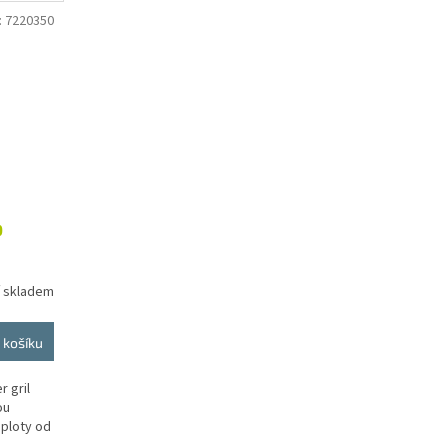
:
7220350
0
í skladem
 košíku
r gril
ou
eploty od