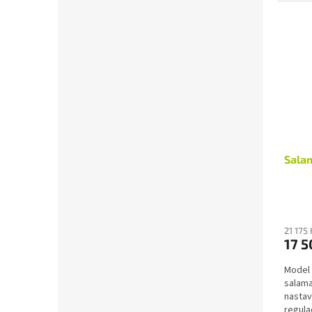
bezpeč
Salam
21 175
17 5
Model 
salama
nastav
regula