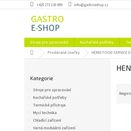
Přejít
+420 273 130 989
info@gastroeshop.cz
na
obsah
Stroje pro zpracování
Kuchařské potřeby
Te
Domů
Prodávané značky
HENDI FOOD SERVICE 
P
HEN
o
Přeskočit
s
Kategorie
kategorie
t
Ř
r
Stroje pro zpracování
a
a
Nejpro
Kuchařské potřeby
z
n
Termické přístroje
e
n
V
n
í
Mycí technika
ý
í
p
Chladící zařízení
p
p
a
Varná modulární zařízení