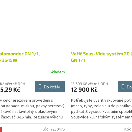
Salamander GN 1/1,
Vařič Sous-Vide systém 20 l
/3645W
GN 1/1
Skladem
 Kč včetně DPH
15 609 Kč včetně DPH
Do košíku
Do
5,29 Kč
12 900 Kč
v celonerezovém provedení s
Potřebujete uvařit vakuované potr
ou odpadní miskou, pevný nerezový
(maso, ryby, zeleninu) do plastik
ýškově nastavitelný s plastovými
pytlíku? S vysoce kvalitním spoleh
 časovač 0-15 min. Regulace výkonu
Sous-Vide kulinářským systémem 
 (topnice 2 kW...
snadno. Jedná se o...
Kód:
7230475
Kód