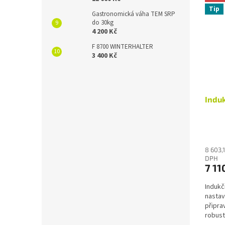
Tip
Gastronomická váha TEM SRP
do 30kg
4 200 Kč
F 8700 WINTERHALTER
3 400 Kč
Induk
8 603,
DPH
7 11
Indukč
nastav
připra
robus