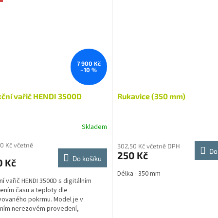
7 900 Kč
–10 %
ční vařič HENDI 3500D
Rukavice (350 mm)
Skladem
10 Kč včetně
302,50 Kč včetně DPH
Do
250 Kč
Do košíku
0 Kč
Délka - 350 mm
ní vařič HENDI 3500D s digitálním
ením času a teploty dle
vovaného pokrmu. Model je v
tním nerezovém provedení,