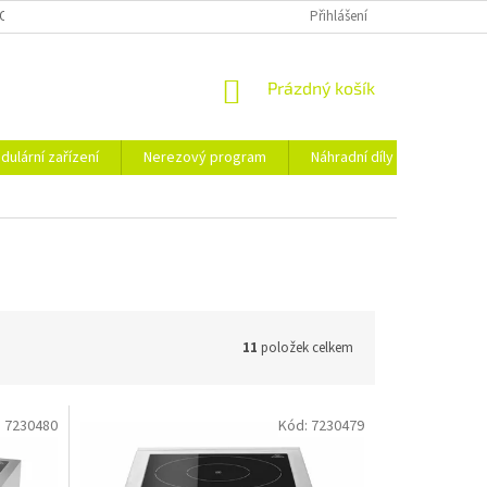
OSOBNÍCH ÚDAJŮ
Přihlášení
NÁKUPNÍ
Prázdný košík
KOŠÍK
dulární zařízení
Nerezový program
Náhradní díly
Obchod
11
položek celkem
:
7230480
Kód:
7230479