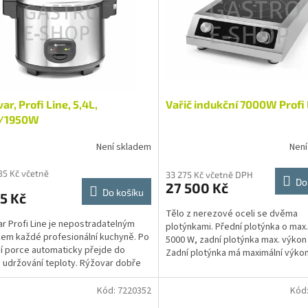
ar, Profi Line, 5,4L,
Vařič indukční 7000W Profi 
/1950W
Není skladem
Není
85 Kč včetně
33 275 Kč včetně DPH
Do
27 500 Kč
Do košíku
5 Kč
Tělo z nerezové oceli se dvěma
r Profi Line je nepostradatelným
plotýnkami. Přední plotýnka o max
em každé profesionální kuchyně. Po
5000 W, zadní plotýnka max. výkon
í porce automaticky přejde do
Zadní plotýnka má maximální výko
 udržování teploty. Rýžovar dobře
pouze když přední...
í i pro...
Kód:
7220352
Kód