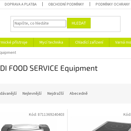
DOPRAVA A PLATBA
OBCHODNÍ PODMÍNKY
PODMÍNKY OCHRANY 
HLEDAT
rmické přístroje
Mycí technika
Chladící zařízení
Varná mo
Equipment
DI FOOD SERVICE Equipment
dávanější
Nejlevnější
Nejdražší
Abecedně
Kód:
8711369240403
Kód