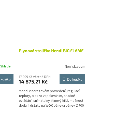
Plynová stolička Hendi BIG FLAME
Skladem
Není skladem
17 999 Kč včetně DPH
 košíku
Do košíku
14 875,21 Kč
Model v nerezovém provedení, regulací
teploty, piezzo zapalováním, snadné
ovládání, snímatelný litinový kříž, možnost
dodání držáku na WOK páneva pánev Ø700
mm Dodáváno v...