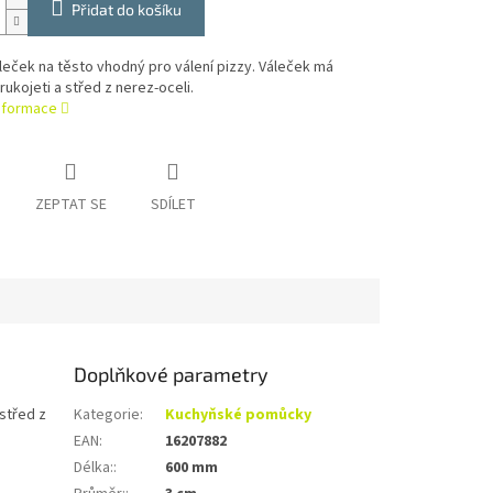
Přidat do košíku
leček na těsto vhodný pro válení pizzy. Váleček má
rukojeti a střed z nerez-oceli.
informace
ZEPTAT SE
SDÍLET
Doplňkové parametry
 střed z
Kategorie
:
Kuchyňské pomůcky
EAN
:
16207882
Délka:
:
600 mm