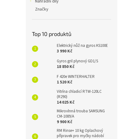
Náhradní díly
Značky
Top 10 produktů
Elektrický nůž na gyros KS100E
3 990 Kč
Gyros gril plynový GD1/S
18 850 Kč
F 420e WINTERHALTER
1 520 Kč
Vitrína chladicí RTW-120LC
(R290)
14 025 Kč
Mikrovlnná trouba SAMSUNG
CM-1089/A
9 900 Kč
RM Rinse+ 10 kg Oplachový
přípravek pro myčky nádobí