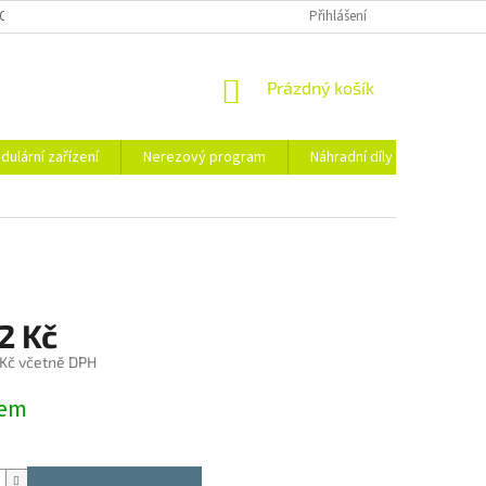
OSOBNÍCH ÚDAJŮ
Přihlášení
NÁKUPNÍ
Prázdný košík
KOŠÍK
dulární zařízení
Nerezový program
Náhradní díly
Obchod
2 Kč
 Kč včetně DPH
dem