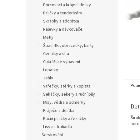
n
Porcovací a krájecí desky
e
Paličky a tenderizéry
l
Škrabky a zdobítka
Nálevky a dávkovače
Metly
Špachtle, obracečky, karty
Cedníky a síta
Cukrářské vybavení
Lopatky
Jehly
Popi
Vařečky, stěrky a kopista
Sekáčky, sekery a ruční pily
Mísy, vědra a odměrky
Det
Kráječe a dělítka
Širok
Ruční plničky a řezačky
nerez
Lisy a struhadla
Servírování