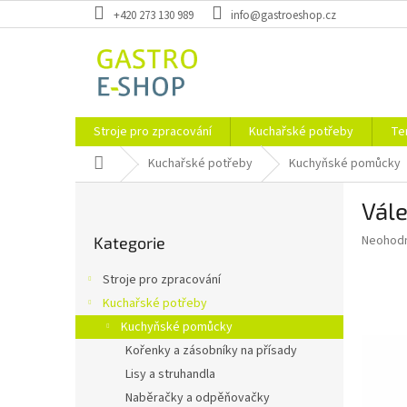
Přejít
+420 273 130 989
info@gastroeshop.cz
na
obsah
Stroje pro zpracování
Kuchařské potřeby
Te
Domů
Kuchařské potřeby
Kuchyňské pomůcky
P
Vál
o
Přeskočit
s
Průměr
Neohod
Kategorie
kategorie
t
hodnoce
r
produkt
Stroje pro zpracování
a
je
Kuchařské potřeby
0,0
n
z
Kuchyňské pomůcky
n
5
í
Kořenky a zásobníky na přísady
hvězdič
p
Lisy a struhandla
a
Naběračky a odpěňovačky