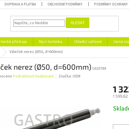
DOPRAVA A PLATBA
OBCHODNÍ PODMÍNKY
PODMÍNKY OCHRANY 
HLEDAT
rmické přístroje
Mycí technika
Chladící zařízení
Varná mo
Váleček nerez (Ø50, d=600mm)
eček nerez (Ø50, d=600mm)
1620788
né
noceno
Podrobnosti hodnocení
Značka:
OEM
ní
1 32
u
1 599,62
Měrná
Skla
cena:
ek.