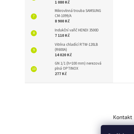
1 080 Kč
Mikrovlnná trouba SAMSUNG
CM-1099/A
8 900 Kč
Indukční vařič HENDI 3500D
7 110 Kč
Vitrína chladící RTW-120LB
(R600A)
14 020 Kč
GN 1/1 (h=100 mm) nerezová
plná OPTINOX
277 Kč
Z
á
p
a
t
Kontakt
í
info
@