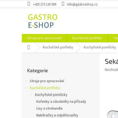
Přejít
+420 273 130 989
info@gastroeshop.cz
na
obsah
Stroje pro zpracování
Kuchařské potřeby
Te
Domů
Kuchařské potřeby
Kuchyňské pomůcky
P
Sek
o
Přeskočit
s
Průměr
Neohod
Kategorie
kategorie
t
hodnoce
r
produkt
Stroje pro zpracování
a
je
Kuchařské potřeby
0,0
n
z
Kuchyňské pomůcky
n
5
í
Kořenky a zásobníky na přísady
hvězdič
p
Lisy a struhandla
a
Naběračky a odpěňovačky