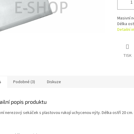
Masivní n
Délka ost
Detailní 
TISK
s
Podobné (3)
Diskuze
ailní popis produktu
vní nerezový sekáček s plastovou rukojí uchycenou nýty. Délka ostří 20 cm.