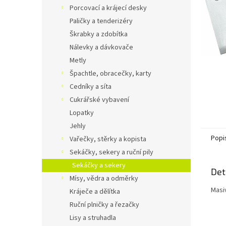
n
Porcovací a krájecí desky
e
Paličky a tenderizéry
l
Škrabky a zdobítka
Nálevky a dávkovače
Metly
Špachtle, obracečky, karty
Cedníky a síta
Cukrářské vybavení
Lopatky
Jehly
Popi
Vařečky, stěrky a kopista
Sekáčky, sekery a ruční pily
Sekáčky a sekery
Det
Mísy, vědra a odměrky
Masi
Kráječe a dělítka
Ruční plničky a řezačky
Lisy a struhadla