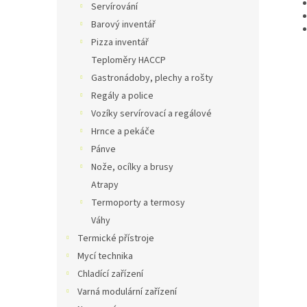
Servírování
Barový inventář
Pizza inventář
Teploměry HACCP
Gastronádoby, plechy a rošty
Regály a police
Vozíky servírovací a regálové
Hrnce a pekáče
Pánve
Nože, ocílky a brusy
Atrapy
Termoporty a termosy
Váhy
Termické přístroje
Mycí technika
Chladící zařízení
Varná modulární zařízení