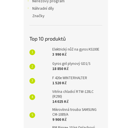
Nerezový program
Náhradní díly
Značky
Top 10 produktů
Elektrický nůž na gyros KS100E
3 990 Kč
Gyros gril plynový GD1/S
18 850 Kč
F 420e WINTERHALTER
1 520 Kč
Vitrína chladicí RTW-120LC
(R290)
14 025 Kč
Mikrovlnná trouba SAMSUNG
CM-1089/A
9 900 Kč
RM Rinse+ 10 kg Oplachový