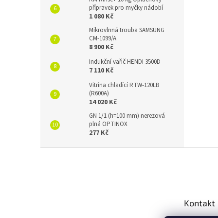
přípravek pro myčky nádobí
1 080 Kč
Mikrovlnná trouba SAMSUNG
CM-1099/A
8 900 Kč
Indukční vařič HENDI 3500D
7 110 Kč
Vitrína chladící RTW-120LB
(R600A)
14 020 Kč
GN 1/1 (h=100 mm) nerezová
plná OPTINOX
277 Kč
Z
á
p
a
t
Kontakt
í