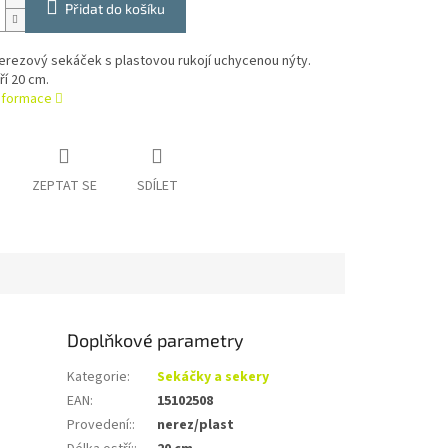
Přidat do košíku
erezový sekáček s plastovou rukojí uchycenou nýty.
ří 20 cm.
informace
ZEPTAT SE
SDÍLET
Doplňkové parametry
Kategorie
:
Sekáčky a sekery
EAN
:
15102508
Provedení:
:
nerez/plast