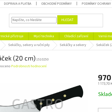
DOPRAVA A PLATBA
OBCHODNÍ PODMÍNKY
PODMÍNKY OCHRANY 
HLEDAT
rmické přístroje
Mycí technika
Chladící zařízení
Varná mo
Sekáčky, sekery a ruční pily
Sekáčky a sekery
Sekáček (
áček (20 cm)
1510250
né
noceno
Podrobnosti hodnocení
ní
970
u
1 173,70
Měrná
Skla
cena:
ek.