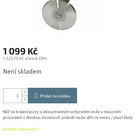
1 099 Kč
1 329,79 Kč včetně DPH
Měrná
Není skladem
cena:
Přidat do košíku
Nůž na krájení pizzy s oboustranným uchycením nože v masivním
provedení s dlouhou životností. průměr nože: Ø9 cm nerez / plast žlutý
Detailní informace