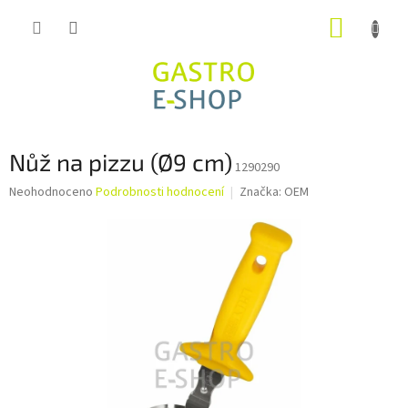
Přejít
NÁKUP
na
obsah
KOŠÍK
Nůž na pizzu (Ø9 cm)
1290290
Průměrné
Neohodnoceno
Podrobnosti hodnocení
Značka:
OEM
hodnocení
produktu
je
0,0
z
5
hvězdiček.