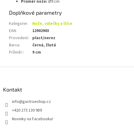
Průměr nože:
Ø9 cm
Doplňkové parametry
Kategorie
:
Nože, válečky a lžíce
EAN
:
12902903
Provedení:
:
plast/nerez
Barva
:
černá, žlutá
Průměr:
:
9 cm
Z
á
p
a
Kontakt
t
info
@
gastroeshop.cz
í
+420 273 130 989
Novinky na Facebooku!