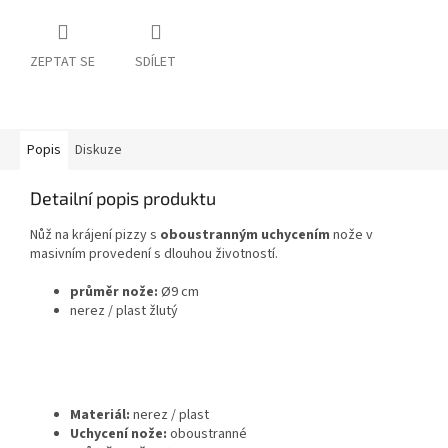
ZEPTAT SE
SDÍLET
Popis
Diskuze
Detailní popis produktu
Nůž na krájení pizzy s
oboustranným uchycením
nože v
masivním provedení s dlouhou životností.
průměr nože:
Ø9 cm
nerez / plast žlutý
Materiál:
nerez / plast
Uchycení nože:
oboustranné