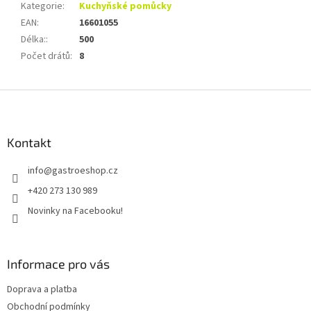
Kategorie
:
Kuchyňské pomůcky
EAN
:
16601055
Délka:
:
500
Počet drátů
:
8
Z
á
p
a
Kontakt
t
info
@
gastroeshop.cz
í
+420 273 130 989
Novinky na Facebooku!
Informace pro vás
Doprava a platba
Obchodní podmínky