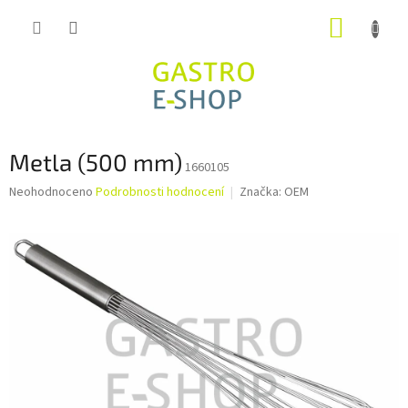
Přejít
NÁKUP
na
obsah
KOŠÍK
Metla (500 mm)
1660105
Průměrné
Neohodnoceno
Podrobnosti hodnocení
Značka:
OEM
hodnocení
produktu
je
0,0
z
5
hvězdiček.